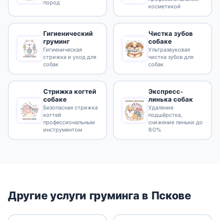
пород
косметикой
Гигиенический
Чистка зубов
груминг
собаке
Гигиеническая
Ультразвуковая
стрижка и уход для
чистка зубов для
собак
собак
Стрижка когтей
Экспресс-
собаке
линька собак
Безопасная стрижка
Удаление
когтей
подшёрстка,
профессиональным
снижение линьки до
инструментом
80%
Другие услуги груминга в Пскове