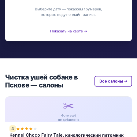
Выберите дату — покажем грумеров,
которые ведут онлайн-запись
Показать на карте →
Чистка ушей собаке в
Все салоны →
Пскове — салоны
✂️
Фото ещё
не добавлено
4
★
★
★
★
★
Kennel Choco Fairy Tale, кинологический питомник