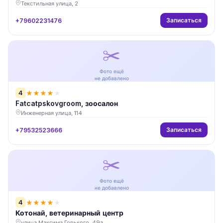
Текстильная улица, 2
Записаться
+79602231476
✂️
Фото ещё
не добавлено
4
★
★
★
★
★
Fatcatpskovgroom, зоосалон
Инженерная улица, 114
Записаться
+79532523666
✂️
Фото ещё
не добавлено
4
★
★
★
★
★
Котонай, ветеринарный центр
улица Максима Горького, 49а