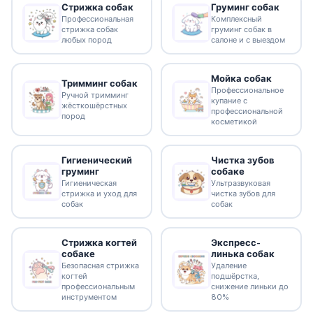
Стрижка собак
Груминг собак
Профессиональная
Комплексный
стрижка собак
груминг собак в
любых пород
салоне и с выездом
Мойка собак
Тримминг собак
Профессиональное
Ручной тримминг
купание с
жёсткошёрстных
профессиональной
пород
косметикой
Гигиенический
Чистка зубов
груминг
собаке
Гигиеническая
Ультразвуковая
стрижка и уход для
чистка зубов для
собак
собак
Стрижка когтей
Экспресс-
собаке
линька собак
Безопасная стрижка
Удаление
когтей
подшёрстка,
профессиональным
снижение линьки до
инструментом
80%