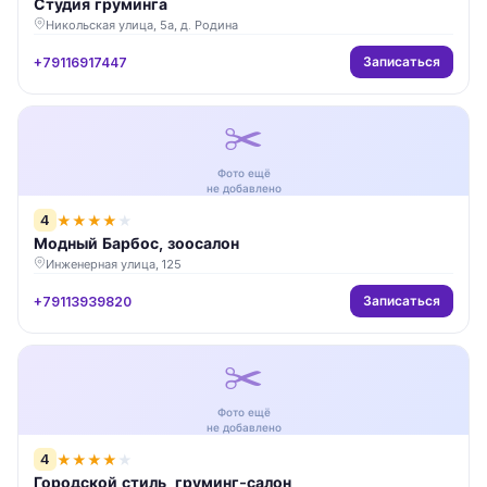
Студия груминга
Никольская улица, 5а, д. Родина
Записаться
+79116917447
✂️
Фото ещё
не добавлено
4
★
★
★
★
★
Модный Барбос, зоосалон
Инженерная улица, 125
Записаться
+79113939820
✂️
Фото ещё
не добавлено
4
★
★
★
★
★
Городской стиль, груминг-салон