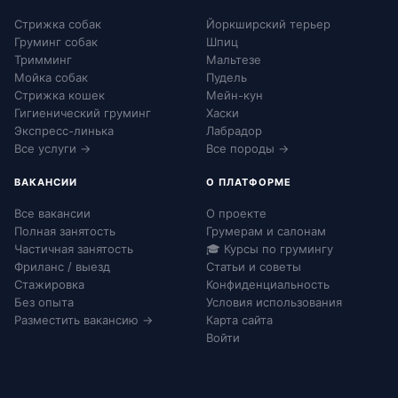
Стрижка собак
Йоркширский терьер
Груминг собак
Шпиц
Тримминг
Мальтезе
Мойка собак
Пудель
Стрижка кошек
Мейн-кун
Гигиенический груминг
Хаски
Экспресс-линька
Лабрадор
Все услуги →
Все породы →
ВАКАНСИИ
О ПЛАТФОРМЕ
Все вакансии
О проекте
Полная занятость
Грумерам и салонам
Частичная занятость
🎓 Курсы по грумингу
Фриланс / выезд
Статьи и советы
Стажировка
Конфиденциальность
Без опыта
Условия использования
Разместить вакансию →
Карта сайта
Войти