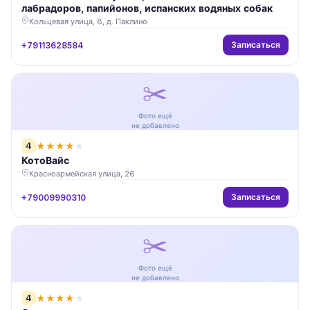
лабрадоров, папийонов, испанских водяных собак
Кольцевая улица, 8, д. Паклино
Записаться
+79113628584
✂️
Фото ещё
не добавлено
4
★
★
★
★
★
КотоВайс
Красноармейская улица, 26
Записаться
+79009990310
✂️
Фото ещё
не добавлено
4
★
★
★
★
★