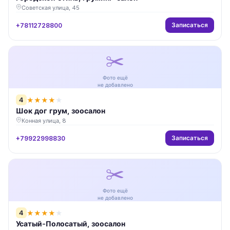
Советская улица, 45
Записаться
+78112728800
✂️
Фото ещё
не добавлено
4
★
★
★
★
★
Шок дог грум, зоосалон
Конная улица, 8
Записаться
+79922998830
✂️
Фото ещё
не добавлено
4
★
★
★
★
★
Усатый-Полосатый, зоосалон