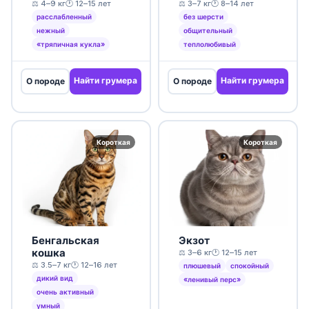
⚖️ 4–9 кг
🕐 12–15 лет
⚖️ 3–7 кг
🕐 8–14 лет
расслабленный
без шерсти
нежный
общительный
«тряпичная кукла»
теплолюбивый
Найти грумера
Найти грумера
О породе
О породе
Короткая
Короткая
Бенгальская
Экзот
кошка
⚖️ 3–6 кг
🕐 12–15 лет
⚖️ 3.5–7 кг
🕐 12–16 лет
плюшевый
спокойный
дикий вид
«ленивый перс»
очень активный
умный