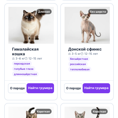
Длинная
Без шерсти
Гималайская
Донской сфинкс
кошка
⚖️ 3-5 кг
🕐 12-15 лет
⚖️ 3-6 кг
🕐 12-15 лет
бесшёрстная
персидская
российская
голубые глаза
теплолюбивая
длинношёрстная
Найти грумера
Найти грумера
О породе
О породе
Короткая
Короткая