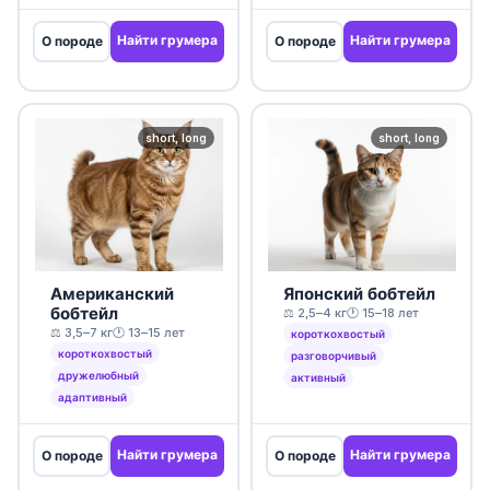
Найти грумера
Найти грумера
О породе
О породе
short, long
short, long
Американский
Японский бобтейл
бобтейл
⚖️ 2,5–4 кг
🕐 15–18 лет
⚖️ 3,5–7 кг
🕐 13–15 лет
короткохвостый
короткохвостый
разговорчивый
дружелюбный
активный
адаптивный
Найти грумера
Найти грумера
О породе
О породе