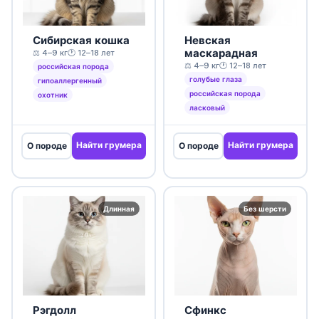
Сибирская кошка
Невская
маскарадная
⚖️ 4–9 кг
🕐 12–18 лет
⚖️ 4–9 кг
🕐 12–18 лет
российская порода
голубые глаза
гипоаллергенный
российская порода
охотник
ласковый
Найти грумера
Найти грумера
О породе
О породе
Длинная
Без шерсти
Рэгдолл
Сфинкс