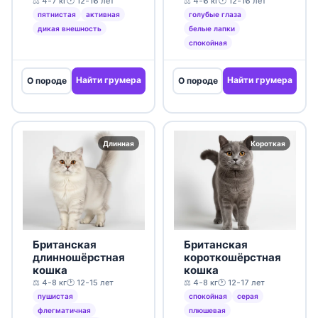
⚖️ 4-7 кг
🕐 12-16 лет
⚖️ 4-6 кг
🕐 12-16 лет
пятнистая
активная
голубые глаза
дикая внешность
белые лапки
спокойная
Найти грумера
Найти грумера
О породе
О породе
Длинная
Короткая
Британская
Британская
длинношёрстная
короткошёрстная
кошка
кошка
⚖️ 4-8 кг
🕐 12-15 лет
⚖️ 4-8 кг
🕐 12-17 лет
пушистая
спокойная
серая
флегматичная
плюшевая