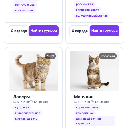
российская
загнутые уши
короткий хвост
компактная
полудлинношёрстная
Найти грумера
Найти грумера
О породе
О породе
curly
Короткая
Лаперм
Манчкин
⚖️ 3-5.5 кг
🕐 12-16 лет
⚖️ 3-4.5 кг
🕐 12-15 лет
кудрявая
короткие лапы
гипоаллергенная
компактная
мягкая шерсть
длинношёрстная
вариация