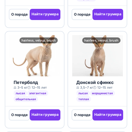
Найти грумера
Найти грумера
О породе
О породе
hairless, velour, brush
hairless, velour, brush
Петерболд
Донской сфинкс
⚖️ 3–5 кг
🕐 12–15 лет
⚖️ 3,5–7 кг
🕐 12–15 лет
лысая
элегантная
лысая
морщинистая
общительная
теплая
Найти грумера
Найти грумера
О породе
О породе