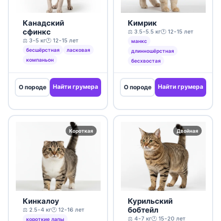
Канадский
Кимрик
сфинкс
⚖️ 3.5-5.5 кг
🕐 12-15 лет
⚖️ 3-5 кг
🕐 12-15 лет
манкс
бесшёрстная
ласковая
длинношёрстная
компаньон
бесхвостая
Найти грумера
Найти грумера
О породе
О породе
Короткая
Двойная
Кинкалоу
Курильский
бобтейл
⚖️ 2.5-4 кг
🕐 12-16 лет
⚖️ 4-7 кг
🕐 15-20 лет
короткие лапы