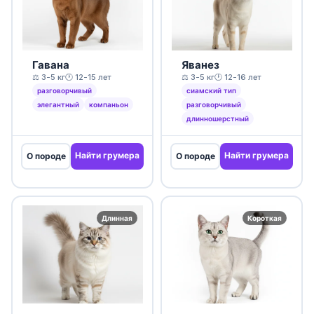
Гавана
Яванез
⚖️ 3-5 кг
🕐 12-15 лет
⚖️ 3-5 кг
🕐 12-16 лет
разговорчивый
сиамский тип
элегантный
компаньон
разговорчивый
длинношерстный
Найти грумера
Найти грумера
О породе
О породе
Длинная
Короткая