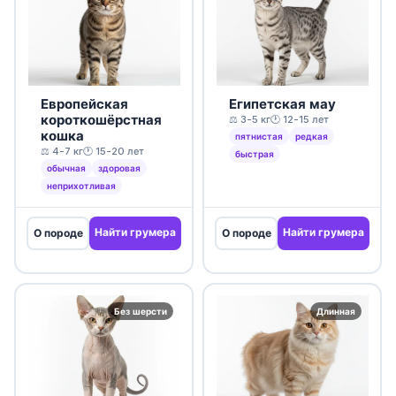
Европейская
Египетская мау
короткошёрстная
⚖️ 3-5 кг
🕐 12-15 лет
кошка
пятнистая
редкая
⚖️ 4-7 кг
🕐 15-20 лет
быстрая
обычная
здоровая
неприхотливая
Найти грумера
Найти грумера
О породе
О породе
Без шерсти
Длинная