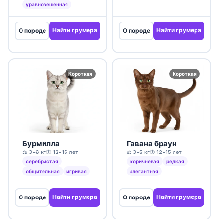
уравновешенная
Найти грумера
Найти грумера
О породе
О породе
Короткая
Короткая
Бурмилла
Гавана браун
⚖️ 3-6 кг
🕐 12-15 лет
⚖️ 3-5 кг
🕐 12-15 лет
серебристая
коричневая
редкая
общительная
игривая
элегантная
Найти грумера
Найти грумера
О породе
О породе