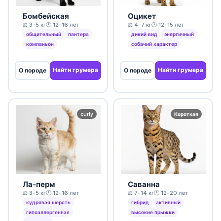
Бомбейская
Оцикет
⚖️ 3-5 кг
🕐 12-16 лет
⚖️ 4-7 кг
🕐 12-15 лет
общительный
пантера
дикий вид
энергичный
компаньон
собачий характер
Найти грумера
Найти грумера
О породе
О породе
curly
Короткая
Ла-перм
Саванна
⚖️ 3-5 кг
🕐 12-16 лет
⚖️ 7-14 кг
🕐 12-20 лет
кудрявая шерсть
гибрид
активный
гипоаллергенная
высокие прыжки