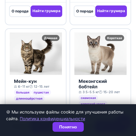
Найти грумера
Найти грумера
О породе
О породе
Длинная
Короткая
Мейн-кун
Меконгский
бобтейл
⚖️ 6-11 кг
🕐 12-15 лет
⚖️ 3.5-5.5 кг
🕐 15-20 лет
большая
пушистая
сиамская
длинношёрстная
короткий хвост
короткошёрстная
🍪 Мы используем файлы cookie для улучшения работы
сайта.
Политика конфиденциальности
Найти грумера
Найти грумера
О породе
О породе
Понятно