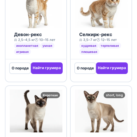
Девон-рекс
Селкирк-рекс
⚖️ 2,5–4,5 кг
🕐 10–15 лет
⚖️ 3,5–7 кг
🕐 12–15 лет
инопланетная
умная
кудрявая
терпеливая
игривая
плюшевая
Найти грумера
Найти грумера
О породе
О породе
Короткая
short, long