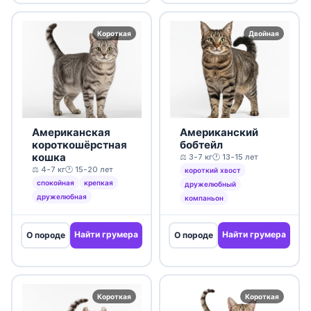
Короткая
Двойная
Американская
Американский
короткошёрстная
бобтейл
кошка
⚖️ 3-7 кг
🕐 13-15 лет
⚖️ 4-7 кг
🕐 15-20 лет
короткий хвост
спокойная
крепкая
дружелюбный
дружелюбная
компаньон
Найти грумера
Найти грумера
О породе
О породе
Короткая
Короткая