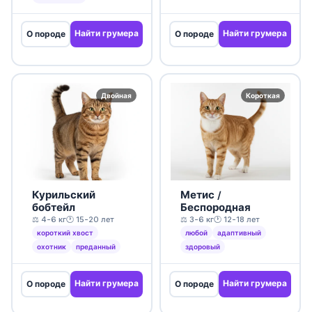
Найти грумера
Найти грумера
О породе
О породе
Двойная
Короткая
Курильский
Метис /
бобтейл
Беспородная
⚖️ 4-6 кг
🕐 15-20 лет
⚖️ 3-6 кг
🕐 12-18 лет
короткий хвост
любой
адаптивный
охотник
преданный
здоровый
Найти грумера
Найти грумера
О породе
О породе