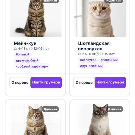
Длинная
Короткая
Мейн-кун
Шотландская
вислоухая
⚖️ 4–11 кг
🕐 12–15 лет
⚖️ 2.5–6 кг
🕐 11–15 лет
большой
вислоухая
спокойный
дружелюбный
дружелюбный
«собачий характер»
Найти грумера
Найти грумера
О породе
О породе
Длинная
Длинная