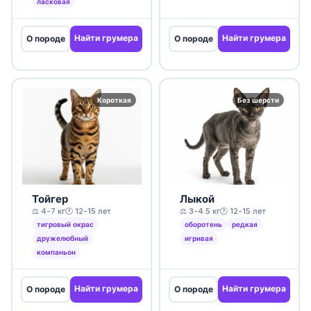
ласковая
Найти грумера
Найти грумера
О породе
О породе
Короткая
Без шерсти
Тойгер
Лыкой
⚖️ 4-7 кг
🕐 12-15 лет
⚖️ 3-4.5 кг
🕐 12-15 лет
тигровый окрас
оборотень
редкая
дружелюбный
игривая
компаньон
Найти грумера
Найти грумера
О породе
О породе