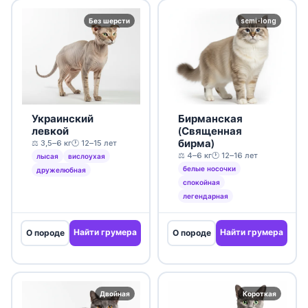
Без шерсти
semi-long
Украинский
Бирманская
левкой
(Священная
бирма)
⚖️ 3,5–6 кг
🕐 12–15 лет
⚖️ 4–6 кг
🕐 12–16 лет
лысая
вислоухая
белые носочки
дружелюбная
спокойная
легендарная
Найти грумера
Найти грумера
О породе
О породе
Двойная
Короткая