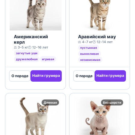
Американский
Аравийский мау
керл
⚖️ 4-7 кг
🕐 12-14 лет
⚖️ 3-5 кг
🕐 12-16 лет
пустынная
загнутые уши
выносливая
дружелюбная
игривая
независимая
Найти грумера
Найти грумера
О породе
О породе
Длинная
Без шерсти