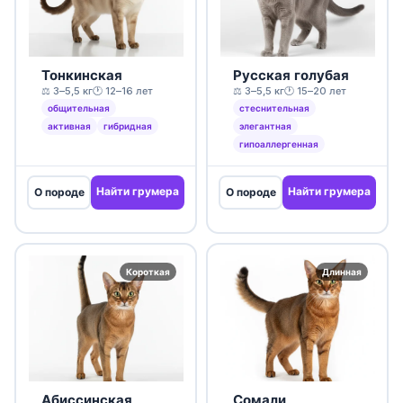
Тонкинская
Русская голубая
⚖️ 3–5,5 кг
🕐 12–16 лет
⚖️ 3–5,5 кг
🕐 15–20 лет
общительная
стеснительная
активная
гибридная
элегантная
гипоаллергенная
Найти грумера
Найти грумера
О породе
О породе
Короткая
Длинная
Абиссинская
Сомали