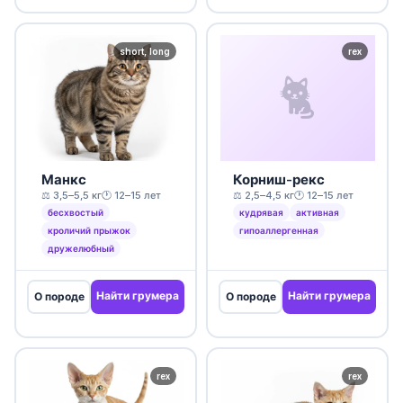
short, long
rex
🐈
Манкс
Корниш-рекс
⚖️ 3,5–5,5 кг
🕐 12–15 лет
⚖️ 2,5–4,5 кг
🕐 12–15 лет
бесхвостый
кудрявая
активная
кроличий прыжок
гипоаллергенная
дружелюбный
Найти грумера
Найти грумера
О породе
О породе
rex
rex