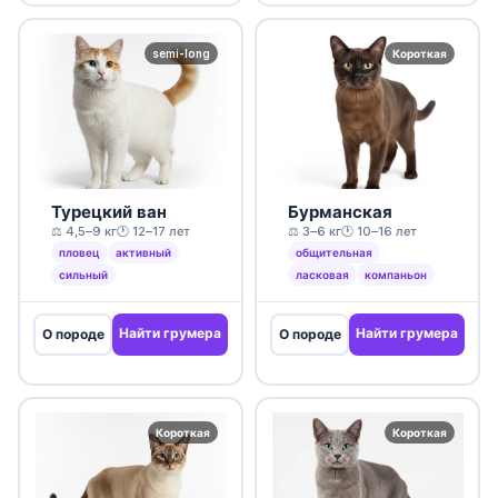
semi-long
Короткая
Турецкий ван
Бурманская
⚖️ 4,5–9 кг
🕐 12–17 лет
⚖️ 3–6 кг
🕐 10–16 лет
пловец
активный
общительная
сильный
ласковая
компаньон
Найти грумера
Найти грумера
О породе
О породе
Короткая
Короткая