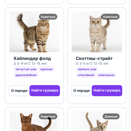
Короткая
Короткая
Хайлендер фолд
Скоттиш-страйт
⚖️ 5-9 кг
🕐 12-15 лет
⚖️ 3-5 кг
🕐 12-15 лет
загнутые уши
крупная
прямые уши
дружелюбная
спокойный
компаньон
Найти грумера
Найти грумера
О породе
О породе
Короткая
Длинная