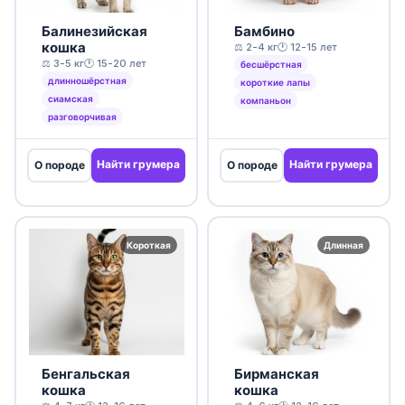
Балинезийская
Бамбино
кошка
⚖️ 2-4 кг
🕐 12-15 лет
⚖️ 3-5 кг
🕐 15-20 лет
бесшёрстная
длинношёрстная
короткие лапы
сиамская
компаньон
разговорчивая
Найти грумера
Найти грумера
О породе
О породе
Короткая
Длинная
Бенгальская
Бирманская
кошка
кошка