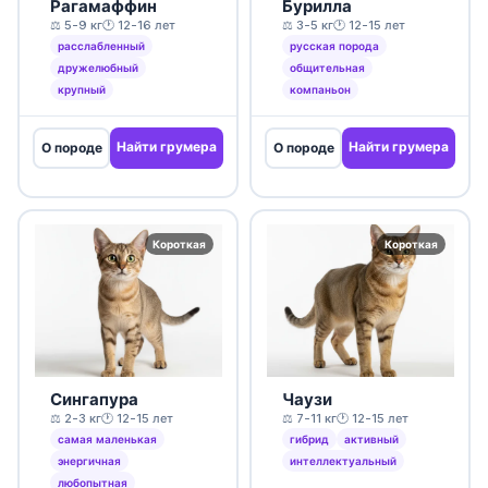
Рагамаффин
Бурилла
⚖️ 5-9 кг
🕐 12-16 лет
⚖️ 3-5 кг
🕐 12-15 лет
расслабленный
русская порода
дружелюбный
общительная
крупный
компаньон
Найти грумера
Найти грумера
О породе
О породе
Короткая
Короткая
Сингапура
Чаузи
⚖️ 2-3 кг
🕐 12-15 лет
⚖️ 7-11 кг
🕐 12-15 лет
самая маленькая
гибрид
активный
энергичная
интеллектуальный
любопытная