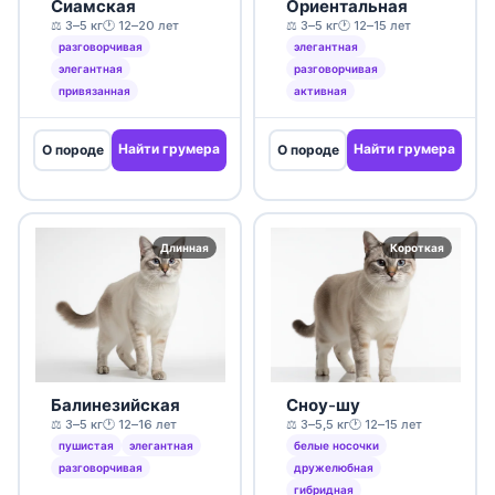
Сиамская
Ориентальная
⚖️ 3–5 кг
🕐 12–20 лет
⚖️ 3–5 кг
🕐 12–15 лет
разговорчивая
элегантная
элегантная
разговорчивая
привязанная
активная
Найти грумера
Найти грумера
О породе
О породе
Длинная
Короткая
Балинезийская
Сноу-шу
⚖️ 3–5 кг
🕐 12–16 лет
⚖️ 3–5,5 кг
🕐 12–15 лет
пушистая
элегантная
белые носочки
разговорчивая
дружелюбная
гибридная