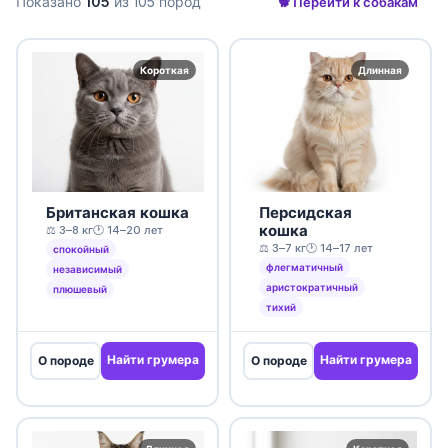
Показано
105
из 105 пород
🐕 Перейти к собакам
Короткая
Длинная
Британская кошка
Персидская
кошка
⚖️ 3–8 кг
🕐 14–20 лет
⚖️ 3–7 кг
🕐 14–17 лет
спокойный
флегматичный
независимый
аристократичный
плюшевый
тихий
Найти грумера
Найти грумера
О породе
О породе