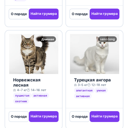
Найти грумера
Найти грумера
О породе
О породе
Длинная
semi-long
Норвежская
Турецкая ангора
лесная
⚖️ 3–5 кг
🕐 12–18 лет
⚖️ 4–7 кг
🕐 14–16 лет
элегантная
умная
пушистая
активная
активная
охотник
Найти грумера
Найти грумера
О породе
О породе