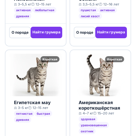
⚖️ 3–5,5 кг
🕐 12–15 лет
⚖️ 3,5–5,5 кг
🕐 12–16 лет
активная
любопытная
пушистая
активная
древняя
лисий хвост
Найти грумера
Найти грумера
О породе
О породе
Короткая
Короткая
Египетская мау
Американская
короткошёрстная
⚖️ 3–5 кг
🕐 12–15 лет
⚖️ 4–7 кг
🕐 15–20 лет
пятнистая
быстрая
здоровая
древняя
уравновешенная
охотник