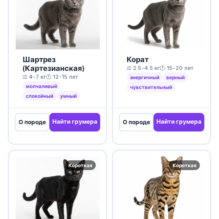
Шартрез
Корат
(Картезианская)
⚖️ 2.5-4.5 кг
🕐 15-20 лет
⚖️ 4-7 кг
🕐 12-15 лет
энергичный
верный
молчаливый
чувствительный
спокойный
умный
Найти грумера
Найти грумера
О породе
О породе
Короткая
Короткая