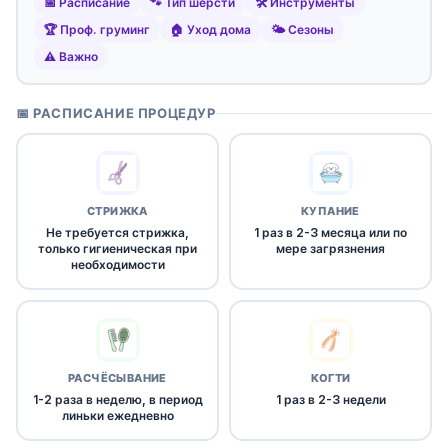
📅 Расписание
🐾 Тип шерсти
🛠️ Инструменты
🏆 Проф. груминг
🏠 Уход дома
🌤️ Сезоны
⚠️ Важно
📅 РАСПИСАНИЕ ПРОЦЕДУР
СТРИЖКА
КУПАНИЕ
Не требуется стрижка,
1 раз в 2-3 месяца или по
только гигиеническая при
мере загрязнения
необходимости
РАСЧЁСЫВАНИЕ
КОГТИ
1-2 раза в неделю, в период
1 раз в 2-3 недели
линьки ежедневно