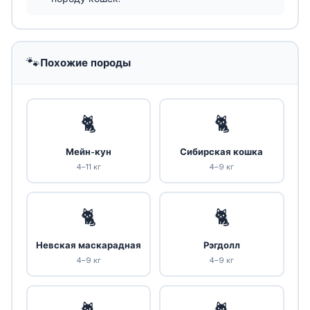
🐾
Похожие породы
🐈
🐈
Мейн-кун
Сибирская кошка
4–11 кг
4–9 кг
🐈
🐈
Невская маскарадная
Рэгдолл
4–9 кг
4–9 кг