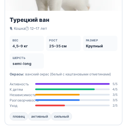
Турецкий ван
🐈 Кошка
🕐 12–17 лет
ВЕС
РОСТ
РАЗМЕР
4,5–9 кг
25–35 см
Крупный
ШЕРСТЬ
semi-long
Окрасы:
ванский окрас (белый с каштановыми отметинами)
Активность
5/5
К детям
4/5
Независимость
3/5
Разговорчивость
3/5
Уход
2/5
пловец
активный
сильный