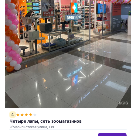
4
★
★
★
★
★
Четыре лапы, сеть зоомагазинов
Марксистская улица, 1 к1