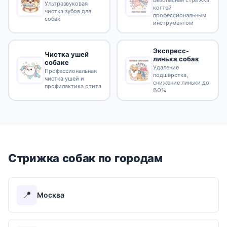
Ультразвуковая
когтей
чистка зубов для
профессиональным
собак
инструментом
Экспресс-
Чистка ушей
линька собак
собаке
Удаление
Профессиональная
подшёрстка,
чистка ушей и
снижение линьки до
профилактика отита
80%
Стрижка собак по городам
📍
Москва