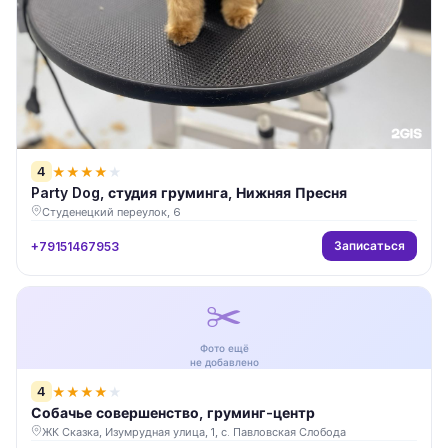
4
★
★
★
★
★
Party Dog, студия груминга, Нижняя Пресня
Студенецкий переулок, 6
Записаться
+79151467953
✂️
Фото ещё
не добавлено
4
★
★
★
★
★
Собачье совершенство, груминг-центр
ЖК Сказка, Изумрудная улица, 1, с. Павловская Слобода