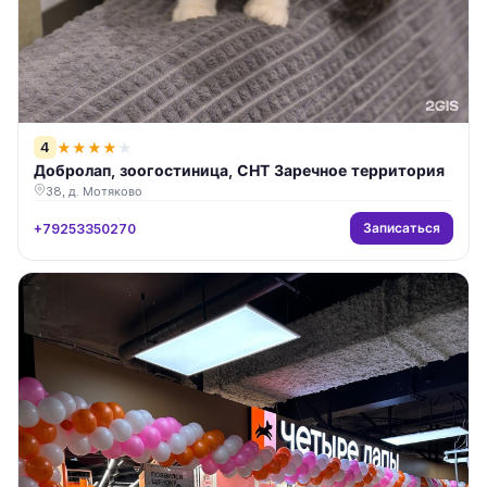
4
★
★
★
★
★
Добролап, зоогостиница, СНТ Заречное территория
38, д. Мотяково
Записаться
+79253350270