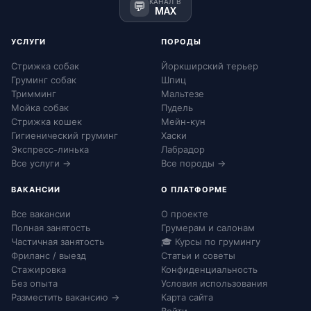
КАНАЛ В
💬
MAX
УСЛУГИ
ПОРОДЫ
Стрижка собак
Йоркширский терьер
Груминг собак
Шпиц
Тримминг
Мальтезе
Мойка собак
Пудель
Стрижка кошек
Мейн-кун
Гигиенический груминг
Хаски
Экспресс-линька
Лабрадор
Все услуги →
Все породы →
ВАКАНСИИ
О ПЛАТФОРМЕ
Все вакансии
О проекте
Полная занятость
Грумерам и салонам
Частичная занятость
🎓 Курсы по грумингу
Фриланс / выезд
Статьи и советы
Стажировка
Конфиденциальность
Без опыта
Условия использования
Разместить вакансию →
Карта сайта