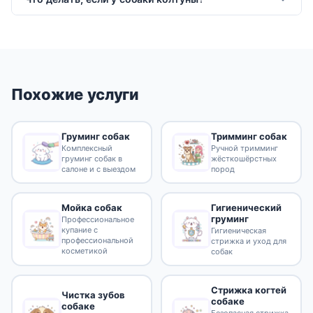
Похожие услуги
Груминг собак
Тримминг собак
Комплексный
Ручной тримминг
груминг собак в
жёсткошёрстных
салоне и с выездом
пород
Гигиенический
Мойка собак
груминг
Профессиональное
купание с
Гигиеническая
профессиональной
стрижка и уход для
косметикой
собак
Стрижка когтей
Чистка зубов
собаке
собаке
Безопасная стрижка