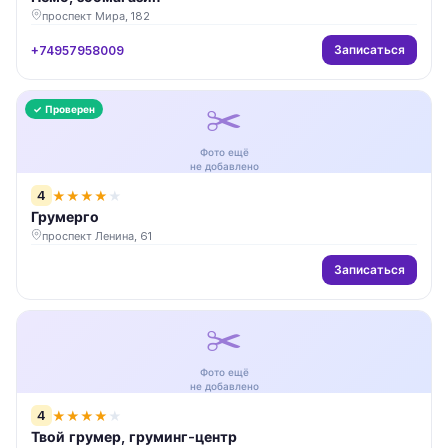
проспект Мира, 182
Записаться
+74957958009
✂️
✓ Проверен
Фото ещё
не добавлено
4
★
★
★
★
★
Грумерго
проспект Ленина, 61
Записаться
✂️
Фото ещё
не добавлено
4
★
★
★
★
★
Твой грумер, груминг-центр