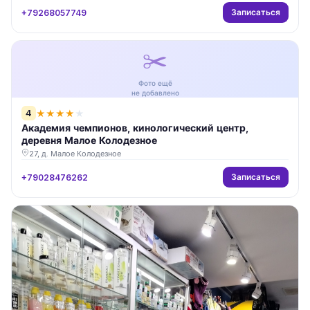
Записаться
+79268057749
✂️
Фото ещё
не добавлено
4
★
★
★
★
★
Академия чемпионов, кинологический центр,
деревня Малое Колодезное
27, д. Малое Колодезное
Записаться
+79028476262