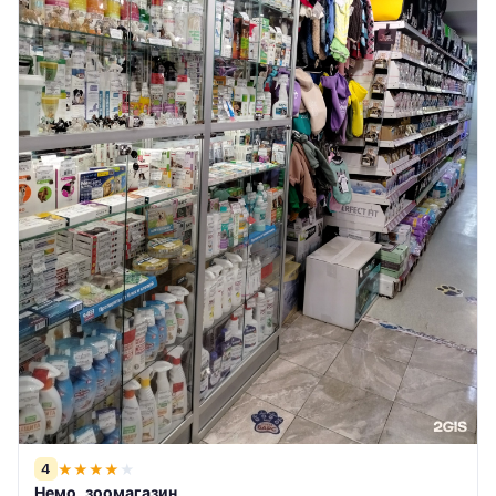
4
★
★
★
★
★
Немо, зоомагазин