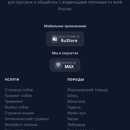
для прогулок и общайтесь с владельцами питомцев по всей
России.
Мобильное приложение
ДОСТУПНО В
🛍️
RuStore
Мы в соцсетях
КАНАЛ В
💬
MAX
УСЛУГИ
ПОРОДЫ
Стрижка собак
Йоркширский терьер
Груминг собак
Шпиц
Тримминг
Мальтезе
Мойка собак
Пудель
Стрижка кошек
Мейн-кун
Гигиенический груминг
Хаски
Экспресс-линька
Лабрадор