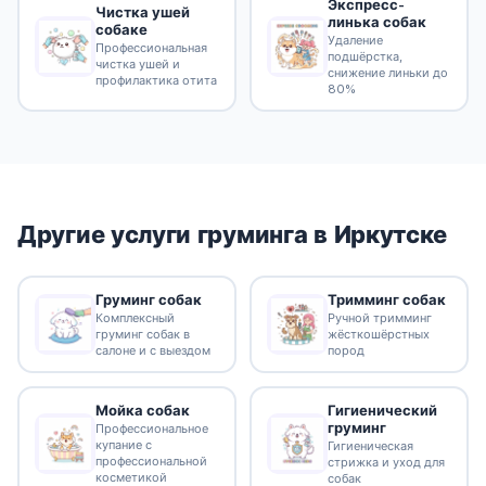
Экспресс-
Чистка ушей
линька собак
собаке
Удаление
Профессиональная
подшёрстка,
чистка ушей и
снижение линьки до
профилактика отита
80%
Другие услуги груминга в Иркутске
Груминг собак
Тримминг собак
Комплексный
Ручной тримминг
груминг собак в
жёсткошёрстных
салоне и с выездом
пород
Гигиенический
Мойка собак
груминг
Профессиональное
купание с
Гигиеническая
профессиональной
стрижка и уход для
косметикой
собак