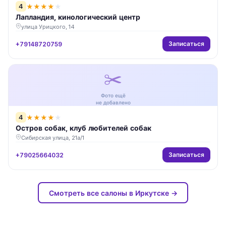
4
★
★
★
★
★
Лапландия, кинологический центр
улица Урицкого, 14
Записаться
+79148720759
✂️
Фото ещё
не добавлено
4
★
★
★
★
★
Остров собак, клуб любителей собак
Сибирская улица, 21а/1
Записаться
+79025664032
Смотреть все салоны в Иркутске →