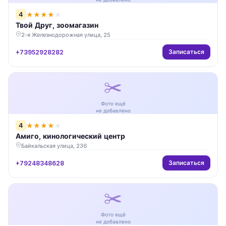
4
★
★
★
★
★
Твой Друг, зоомагазин
2-я Железнодорожная улица, 25
Записаться
+73952928282
✂️
Фото ещё
не добавлено
4
★
★
★
★
★
Амиго, кинологический центр
Байкальская улица, 236
Записаться
+79248348628
✂️
Фото ещё
не добавлено