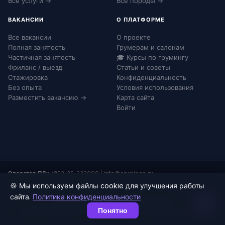
Все услуги →
Все породы →
ВАКАНСИИ
О ПЛАТФОРМЕ
Все вакансии
О проекте
Полная занятость
Грумерам и салонам
Частичная занятость
🎓 Курсы по грумингу
Фриланс / выезд
Статьи и советы
Стажировка
Конфиденциальность
Без опыта
Условия использования
Разместить вакансию →
Карта сайта
Войти
Оператор ПДн:
№52-25-232090
|
info@grumingo.ru
🍪 Мы используем файлы cookie для улучшения работы
сайта.
Политика конфиденциальности
© 2026 Груминго. Все права защищены.
Понятно
Конфиденциальность
Согласие на ПДн
Соглашение
Карта сайта