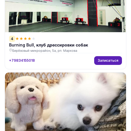
4
★
★
★
★
★
Burning Bull, клуб дрессировки собак
Берёзовый микрорайон, 5а, рп. Маркова
Записаться
+79834155018