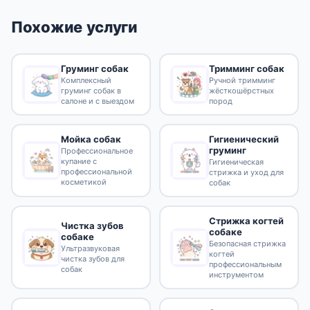
Похожие услуги
Груминг собак
Тримминг собак
Комплексный
Ручной тримминг
груминг собак в
жёсткошёрстных
салоне и с выездом
пород
Гигиенический
Мойка собак
груминг
Профессиональное
купание с
Гигиеническая
профессиональной
стрижка и уход для
косметикой
собак
Стрижка когтей
Чистка зубов
собаке
собаке
Безопасная стрижка
Ультразвуковая
когтей
чистка зубов для
профессиональным
собак
инструментом