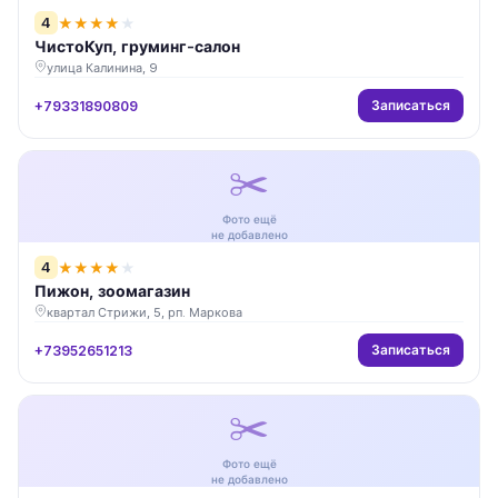
4
★
★
★
★
★
ЧистоКуп, груминг-салон
улица Калинина, 9
Записаться
+79331890809
✂️
Фото ещё
не добавлено
4
★
★
★
★
★
Пижон, зоомагазин
квартал Стрижи, 5, рп. Маркова
Записаться
+73952651213
✂️
Фото ещё
не добавлено