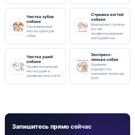
Стрижка когтей
Чистка зубов
собаке
собаке
Безопасная стрижка
Ультразвуковая
когтей
чистка зубов для
профессиональным
собак
инструментом
Экспресс-
Чистка ушей
линька собак
собаке
Удаление
Профессиональная
подшёрстка,
чистка ушей и
снижение линьки до
профилактика отита
80%
Запишитесь прямо сейчас