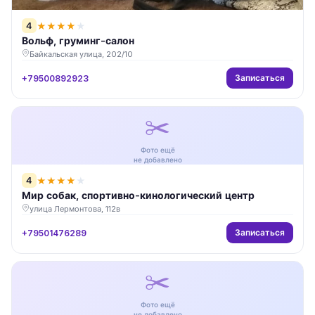
4
★
★
★
★
★
Вольф, груминг-салон
Байкальская улица, 202/10
Записаться
+79500892923
✂️
Фото ещё
не добавлено
4
★
★
★
★
★
Мир собак, спортивно-кинологический центр
улица Лермонтова, 112в
Записаться
+79501476289
✂️
Фото ещё
не добавлено