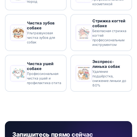
пород
косметикой
Стрижка когтей
Чистка зубов
собаке
собаке
Безопасная стрижка
Ультразвуковая
когтей
чистка зубов для
профессиональным
собак
инструментом
Экспресс-
Чистка ушей
линька собак
собаке
Удаление
Профессиональная
подшёрстка,
чистка ушей и
снижение линьки до
профилактика отита
80%
Запишитесь прямо сейчас