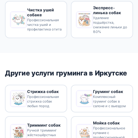
Экспресс-
Чистка ушей
линька собак
собаке
Удаление
Профессиональная
подшёрстка,
чистка ушей и
снижение линьки до
профилактика отита
80%
Другие услуги груминга в Иркутске
Стрижка собак
Груминг собак
Профессиональная
Комплексный
стрижка собак
груминг собак в
любых пород
салоне и с выездом
Мойка собак
Тримминг собак
Профессиональное
Ручной тримминг
купание с
жёсткошёрстных
профессиональной