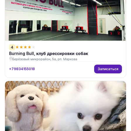
4
★
★
★
★
★
Burning Bull, клуб дрессировки собак
Берёзовый микрорайон, 5а, рп. Маркова
Записаться
+79834155018