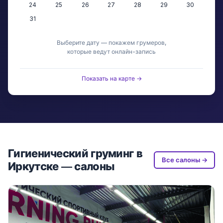
24
25
26
27
28
29
30
31
Выберите дату — покажем грумеров,
которые ведут онлайн-запись
Показать на карте →
Гигиенический груминг в
Все салоны →
Иркутске — салоны