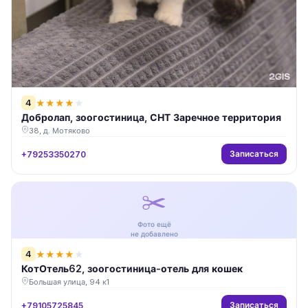
4
★
★
★
★
★
Добролап, зоогостиница, СНТ Заречное территория
38, д. Мотяково
Записаться
+79253350270
✂️
Фото ещё
не добавлено
4
★
★
★
★
★
КотОтель62, зоогостиница-отель для кошек
Большая улица, 94 к1
Записаться
+79105725845