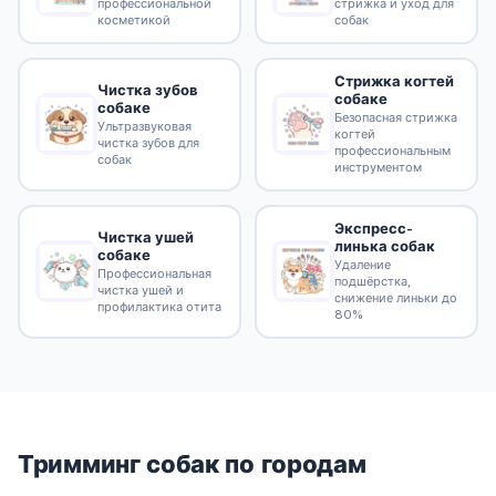
профессиональной
стрижка и уход для
косметикой
собак
Стрижка когтей
Чистка зубов
собаке
собаке
Безопасная стрижка
Ультразвуковая
когтей
чистка зубов для
профессиональным
собак
инструментом
Экспресс-
Чистка ушей
линька собак
собаке
Удаление
Профессиональная
подшёрстка,
чистка ушей и
снижение линьки до
профилактика отита
80%
Тримминг собак по городам