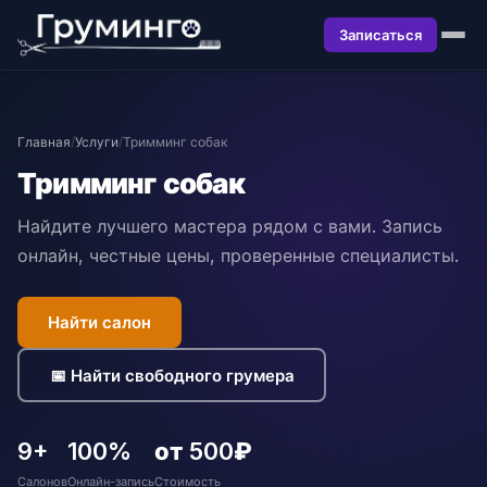
Записаться
Главная
/
Услуги
/
Тримминг собак
Тримминг собак
Найдите лучшего мастера рядом с вами. Запись
онлайн, честные цены, проверенные специалисты.
Найти салон
📅 Найти свободного грумера
9+
100%
от 500₽
Салонов
Онлайн-запись
Стоимость