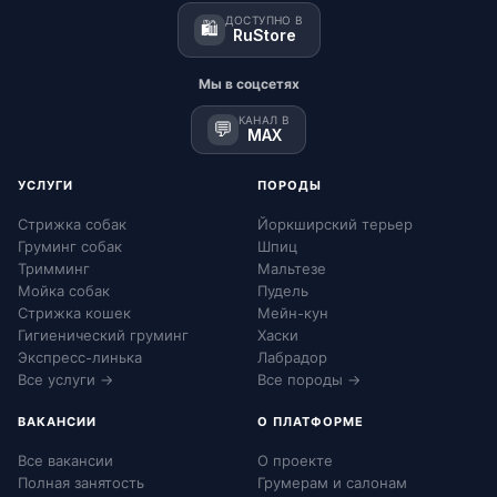
ДОСТУПНО В
🛍️
RuStore
Мы в соцсетях
КАНАЛ В
💬
MAX
УСЛУГИ
ПОРОДЫ
Стрижка собак
Йоркширский терьер
Груминг собак
Шпиц
Тримминг
Мальтезе
Мойка собак
Пудель
Стрижка кошек
Мейн-кун
Гигиенический груминг
Хаски
Экспресс-линька
Лабрадор
Все услуги →
Все породы →
ВАКАНСИИ
О ПЛАТФОРМЕ
Все вакансии
О проекте
Полная занятость
Грумерам и салонам