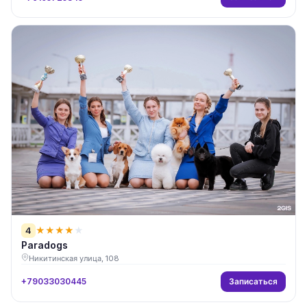
4
★
★
★
★
★
Paradogs
Никитинская улица, 108
Записаться
+79033030445