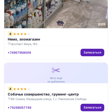
4
★
★
★
★
★
Немо, зоомагазин
проспект Мира, 182
Записаться
+74957958009
✂️
Фото ещё
не добавлено
4
★
★
★
★
★
Собачье совершенство, груминг-центр
ЖК Сказка, Изумрудная улица, 1, с. Павловская Слобода
Записаться
+79268057749