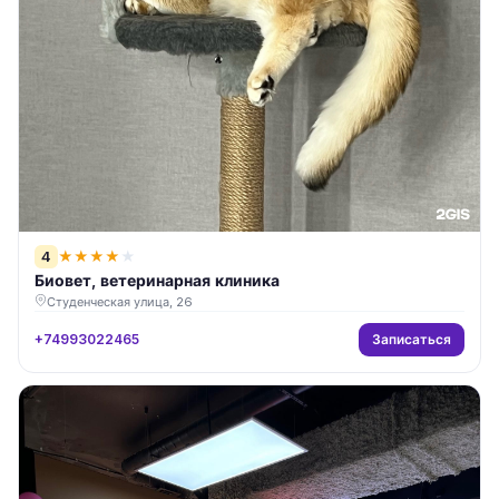
4
★
★
★
★
★
Биовет, ветеринарная клиника
Студенческая улица, 26
Записаться
+74993022465