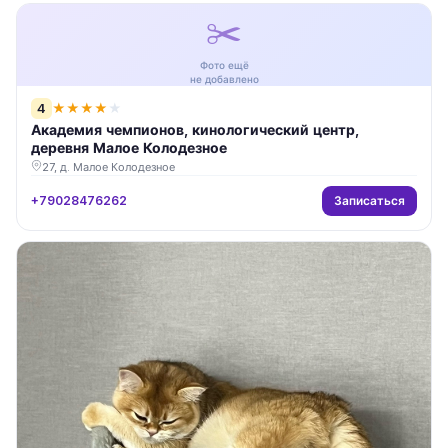
✂️
Фото ещё
не добавлено
4
★
★
★
★
★
Академия чемпионов, кинологический центр,
деревня Малое Колодезное
27, д. Малое Колодезное
Записаться
+79028476262