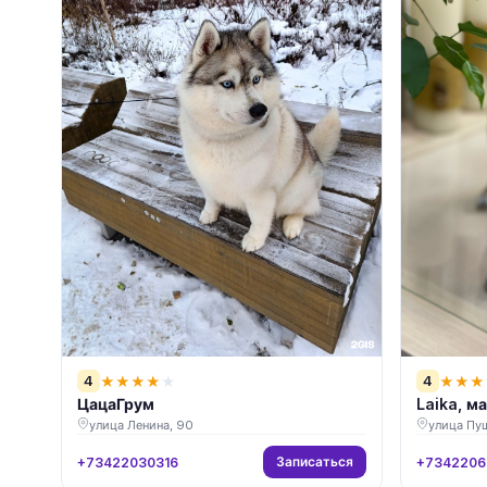
4
4
★
★
★
★
★
★
★
★
ЦацаГрум
Laika, м
улица Ленина, 90
улица Пуш
Записаться
+73422030316
+7342206