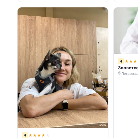
4
★
★
★
Зооветсе
Петропав
4
★
★
★
★
★