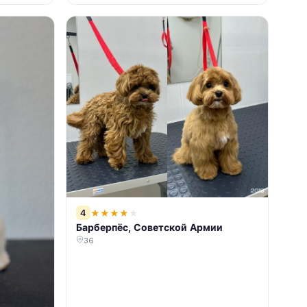
4
★
★
★
★
★
Барберпёс, Советской Армии
36