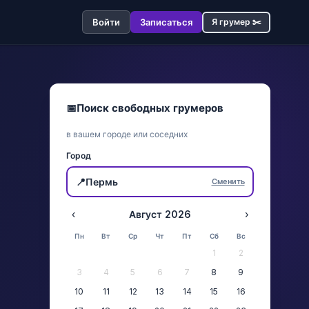
Войти
Записаться
Я грумер ✂️
📅
Поиск свободных грумеров
в вашем городе или соседних
Город
📍
Пермь
Сменить
‹
Август 2026
›
Пн
Вт
Ср
Чт
Пт
Сб
Вс
1
2
3
4
5
6
7
8
9
10
11
12
13
14
15
16