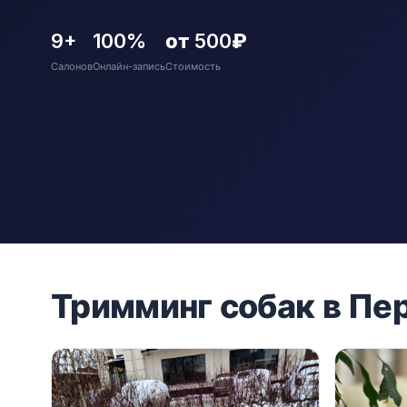
9+
100%
от 500₽
Салонов
Онлайн-запись
Стоимость
Тримминг собак в Пе