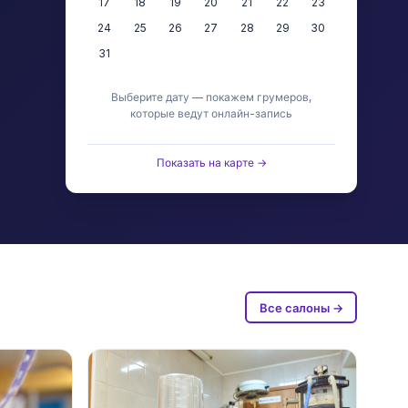
17
18
19
20
21
22
23
24
25
26
27
28
29
30
31
Выберите дату — покажем грумеров,
которые ведут онлайн-запись
Показать на карте →
Все салоны →