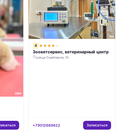
4
★
★
★
★
★
Зооветсервис, ветеринарный центр
улица Снайперов, 15
х
писаться
Записаться
+79012669622