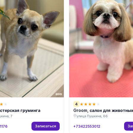
4
★
★
★
★
★
★
★
астерская груминга
Groom, салон для животны
кина, 7
улица Пушкина, 66
Записаться
За
1176
+73422553012