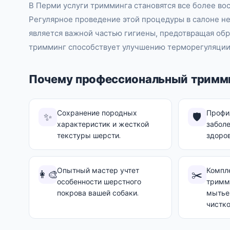
В Перми услуги тримминга становятся все более во
Регулярное проведение этой процедуры в салоне не
является важной частью гигиены, предотвращая об
тримминг способствует улучшению терморегуляции 
Почему профессиональный тримми
Сохранение породных
Профи
✨
🛡️
характеристик и жесткой
заболе
текстуры шерсти.
здоров
Опытный мастер учтет
Компле
👩‍🎨
✂️
особенности шерстного
тримм
покрова вашей собаки.
мытьем
чистко