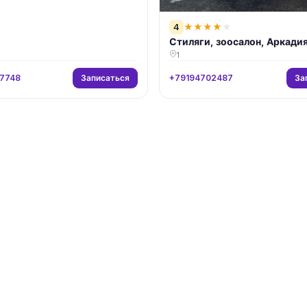
4
★
★
★
★
★
Стиляги, зоосалон, Аркади
1
Записаться
За
7748
+79194702487