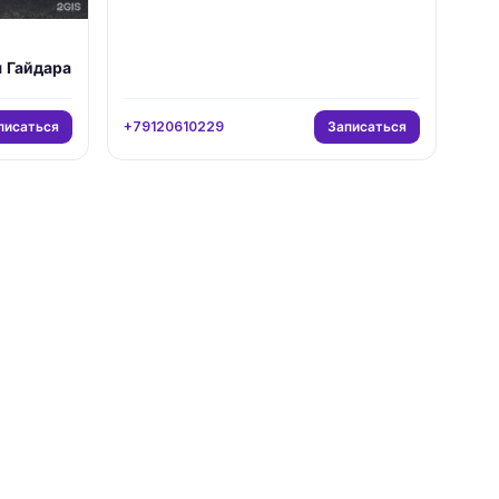
я Гайдара
писаться
Записаться
+79120610229