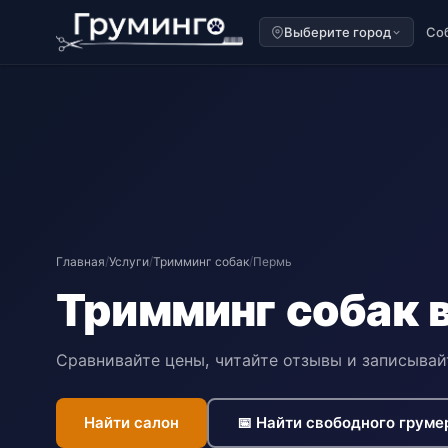
Выберите город
Со
Главная
/
Услуги
/
Тримминг собак
/
Пермь
Тримминг собак 
Сравнивайте цены, читайте отзывы и записыва
Найти салон
📅 Найти свободного груме