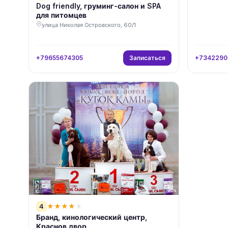
Dog friendly, груминг-салон и SPA
для питомцев
улица Николая Островского, 60/1
Записаться
+79655674305
+7342290
4
★
★
★
★
★
Бранд, кинологический центр,
Краснов двор