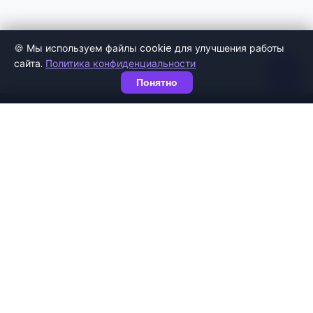
🍪 Мы используем файлы cookie для улучшения работы
сайта.
Политика конфиденциальности
Понятно
Агрегатор груминг-салонов и социальная сеть любителей
домашних животных. Запишитесь к грумеру, найдите друзей
для прогулок и общайтесь с владельцами питомцев по всей
России.
Мобильное приложение
ДОСТУПНО В
🛍️
RuStore