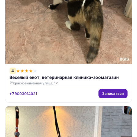
4
★
★
★
★
★
Веселый енот, ветеринарная клиника-зоомагазин
Краснознамённая улица, 171
Записаться
+79003014021