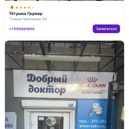
4
★
★
★
★
★
Тётушка Грумер
улица Черепанова, 98
Записаться
+79155891899