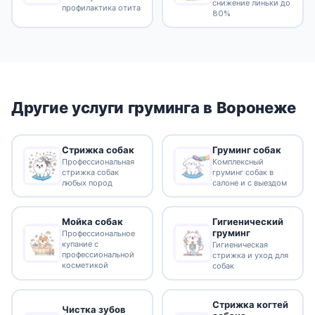
снижение линьки до
профилактика отита
80%
Другие услуги груминга в Воронеже
Стрижка собак
Груминг собак
Профессиональная
Комплексный
стрижка собак
груминг собак в
любых пород
салоне и с выездом
Гигиенический
Мойка собак
груминг
Профессиональное
купание с
Гигиеническая
профессиональной
стрижка и уход для
косметикой
собак
Стрижка когтей
Чистка зубов