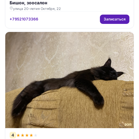
Бишон, зоосалон
улица 20-летия Октября, 22
Записаться
+79521073366
4
★
★
★
★
★