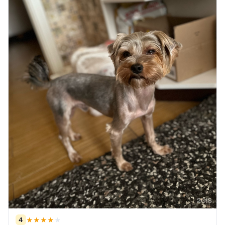
4
★
★
★
★
★