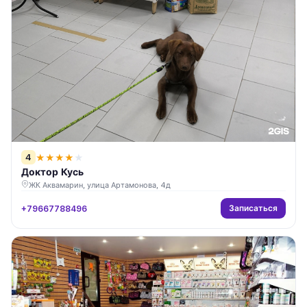
4
★
★
★
★
★
Доктор Кусь
ЖК Аквамарин, улица Артамонова, 4д
Записаться
+79667788496