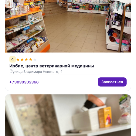
4
★
★
★
★
★
Ирбис, центр ветеринарной медицины
улица Владимира Невского, 4
Записаться
+79030303366