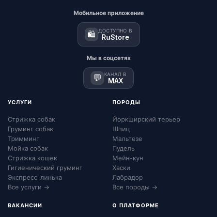
Мобильное приложение
ДОСТУПНО В
🛍️
RuStore
Мы в соцсетях
КАНАЛ В
💬
MAX
УСЛУГИ
ПОРОДЫ
Стрижка собак
Йоркширский терьер
Груминг собак
Шпиц
Тримминг
Мальтезе
Мойка собак
Пудель
Стрижка кошек
Мейн-кун
Гигиенический груминг
Хаски
Экспресс-линька
Лабрадор
Все услуги →
Все породы →
ВАКАНСИИ
О ПЛАТФОРМЕ