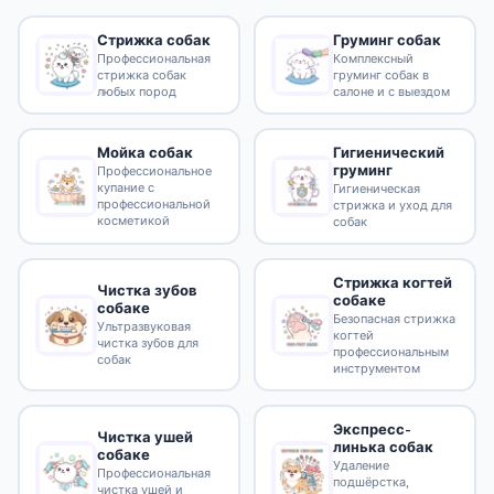
Стрижка собак
Груминг собак
Профессиональная
Комплексный
стрижка собак
груминг собак в
любых пород
салоне и с выездом
Гигиенический
Мойка собак
груминг
Профессиональное
купание с
Гигиеническая
профессиональной
стрижка и уход для
косметикой
собак
Стрижка когтей
Чистка зубов
собаке
собаке
Безопасная стрижка
Ультразвуковая
когтей
чистка зубов для
профессиональным
собак
инструментом
Экспресс-
Чистка ушей
линька собак
собаке
Удаление
Профессиональная
подшёрстка,
чистка ушей и