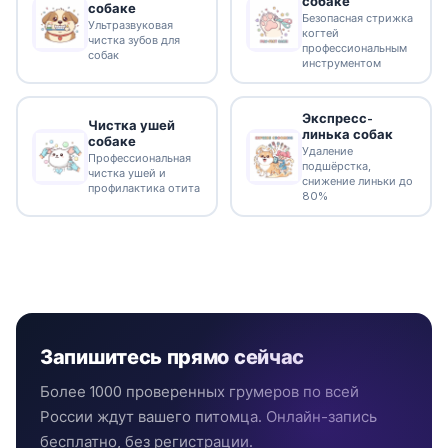
собаке
собаке
Безопасная стрижка
Ультразвуковая
когтей
чистка зубов для
профессиональным
собак
инструментом
Экспресс-
Чистка ушей
линька собак
собаке
Удаление
Профессиональная
подшёрстка,
чистка ушей и
снижение линьки до
профилактика отита
80%
Запишитесь прямо сейчас
Более 1000 проверенных грумеров по всей
России ждут вашего питомца. Онлайн-запись
бесплатно, без регистрации.