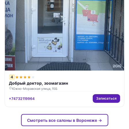
4
★
★
★
★
★
Добрый доктор, зоомагазин
Южно-Моравская улица, 15Б
Записаться
+74732119964
Смотреть все салоны в Воронеже →