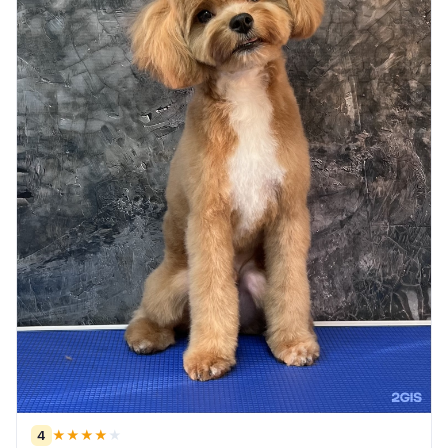
4
★
★
★
★
★