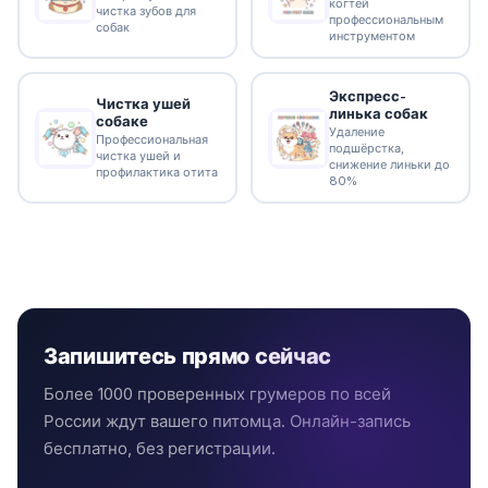
когтей
чистка зубов для
профессиональным
собак
инструментом
Экспресс-
Чистка ушей
линька собак
собаке
Удаление
Профессиональная
подшёрстка,
чистка ушей и
снижение линьки до
профилактика отита
80%
Запишитесь прямо сейчас
Более 1000 проверенных грумеров по всей
России ждут вашего питомца. Онлайн-запись
бесплатно, без регистрации.