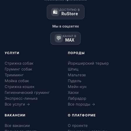
ДОСТУПНО В
🛍️
RuStore
Мы в соцсетях
КАНАЛ В
💬
MAX
УСЛУГИ
ПОРОДЫ
Стрижка собак
Йоркширский терьер
Груминг собак
Шпиц
Тримминг
Мальтезе
Мойка собак
Пудель
Стрижка кошек
Мейн-кун
Гигиенический груминг
Хаски
Экспресс-линька
Лабрадор
Все услуги →
Все породы →
ВАКАНСИИ
О ПЛАТФОРМЕ
Все вакансии
О проекте