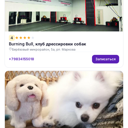
4
★
★
★
★
★
Burning Bull, клуб дрессировки собак
Берёзовый микрорайон, 5а, рп. Маркова
Записаться
+79834155018