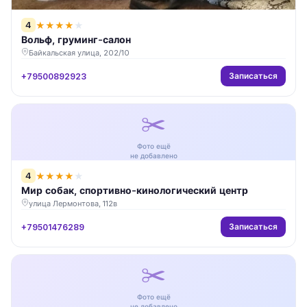
4
★
★
★
★
★
Вольф, груминг-салон
Байкальская улица, 202/10
Записаться
+79500892923
✂️
Фото ещё
не добавлено
4
★
★
★
★
★
Мир собак, спортивно-кинологический центр
улица Лермонтова, 112в
Записаться
+79501476289
✂️
Фото ещё
не добавлено