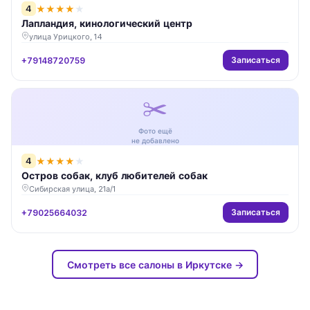
4
★
★
★
★
★
Лапландия, кинологический центр
улица Урицкого, 14
Записаться
+79148720759
✂️
Фото ещё
не добавлено
4
★
★
★
★
★
Остров собак, клуб любителей собак
Сибирская улица, 21а/1
Записаться
+79025664032
Смотреть все салоны в Иркутске →