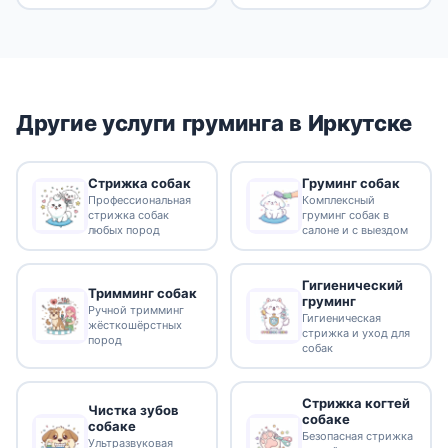
Другие услуги груминга в Иркутске
Стрижка собак
Груминг собак
Профессиональная
Комплексный
стрижка собак
груминг собак в
любых пород
салоне и с выездом
Гигиенический
Тримминг собак
груминг
Ручной тримминг
Гигиеническая
жёсткошёрстных
стрижка и уход для
пород
собак
Стрижка когтей
Чистка зубов
собаке
собаке
Безопасная стрижка
Ультразвуковая