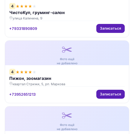
4
★
★
★
★
★
ЧистоКуп, груминг-салон
улица Калинина, 9
Записаться
+79331890809
✂️
Фото ещё
не добавлено
4
★
★
★
★
★
Пижон, зоомагазин
квартал Стрижи, 5, рп. Маркова
Записаться
+73952651213
✂️
Фото ещё
не добавлено