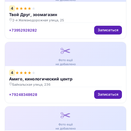
4
★
★
★
★
★
Твой Друг, зоомагазин
2-я Железнодорожная улица, 25
Записаться
+73952928282
✂️
Фото ещё
не добавлено
4
★
★
★
★
★
Амиго, кинологический центр
Байкальская улица, 236
Записаться
+79248348628
✂️
Фото ещё
не добавлено