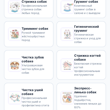
Стрижка собак
Груминг собак
Профессиональная
Комплексный
стрижка собак
груминг собак в
любых пород
салоне и с выездом
Гигиенический
Тримминг собак
груминг
Ручной тримминг
Гигиеническая
жёсткошёрстных
стрижка и уход для
пород
собак
Стрижка когтей
Чистка зубов
собаке
собаке
Безопасная стрижка
Ультразвуковая
когтей
чистка зубов для
профессиональным
собак
инструментом
Экспресс-
Чистка ушей
линька собак
собаке
Удаление
Профессиональная
подшёрстка,
чистка ушей и
снижение линьки до
профилактика отита
80%