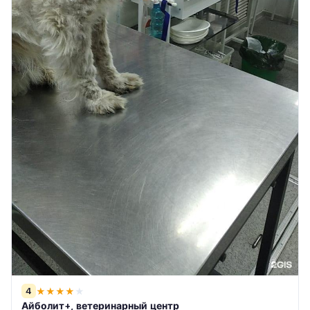
4
★
★
★
★
★
Айболит+, ветеринарный центр