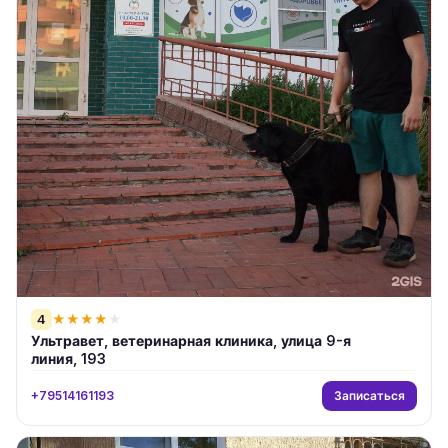
4
★
★
★
★
★
Ультравет, ветеринарная клиника, улица 9-я
линия, 193
Записаться
+79514161193