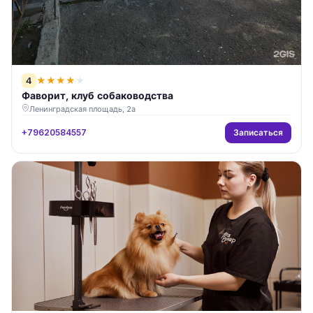
4
★
★
★
★
★
Фаворит, клуб собаководства
Ленинградская площадь, 2а
Записаться
+79620584557