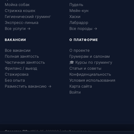
Мойка собак
Пудель
Стрижка кошек
Мейн-кун
Гигиенический груминг
Хаски
Экспресс-линька
Лабрадор
Все услуги →
Все породы →
ВАКАНСИИ
О ПЛАТФОРМЕ
Все вакансии
О проекте
Полная занятость
Грумерам и салонам
Частичная занятость
🎓 Курсы по грумингу
Фриланс / выезд
Статьи и советы
Стажировка
Конфиденциальность
Без опыта
Условия использования
Разместить вакансию →
Карта сайта
Войти
Оператор ПДн:
№52-25-232090
|
info@grumingo.ru