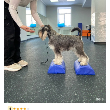
4
★
★
★
★
★