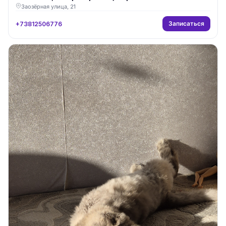
Заозёрная улица, 21
Записаться
+73812506776