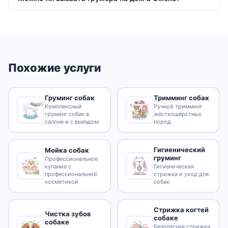
Похожие услуги
Груминг собак
Тримминг собак
Комплексный
Ручной тримминг
груминг собак в
жёсткошёрстных
салоне и с выездом
пород
Гигиенический
Мойка собак
груминг
Профессиональное
купание с
Гигиеническая
профессиональной
стрижка и уход для
косметикой
собак
Стрижка когтей
Чистка зубов
собаке
собаке
Безопасная стрижка