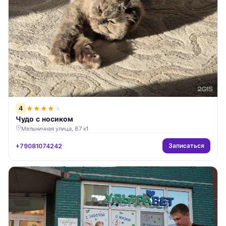
4
★
★
★
★
★
Чудо с носиком
Мельничная улица, 87 к1
Записаться
+79081074242