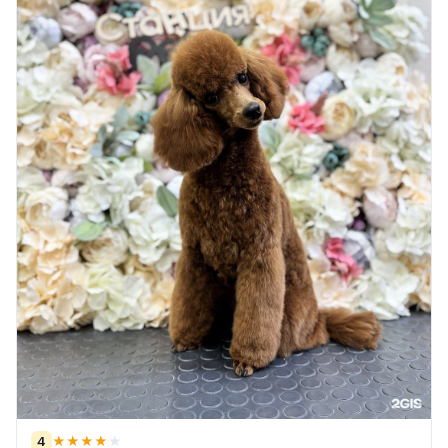
4
★
★
★
★
★