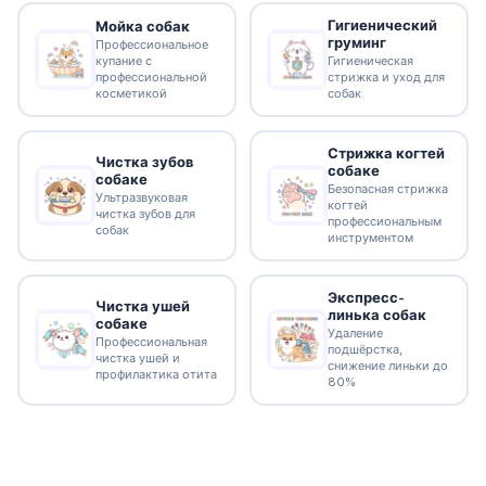
Гигиенический
Мойка собак
груминг
Профессиональное
купание с
Гигиеническая
профессиональной
стрижка и уход для
косметикой
собак
Стрижка когтей
Чистка зубов
собаке
собаке
Безопасная стрижка
Ультразвуковая
когтей
чистка зубов для
профессиональным
собак
инструментом
Экспресс-
Чистка ушей
линька собак
собаке
Удаление
Профессиональная
подшёрстка,
чистка ушей и
снижение линьки до
профилактика отита
80%