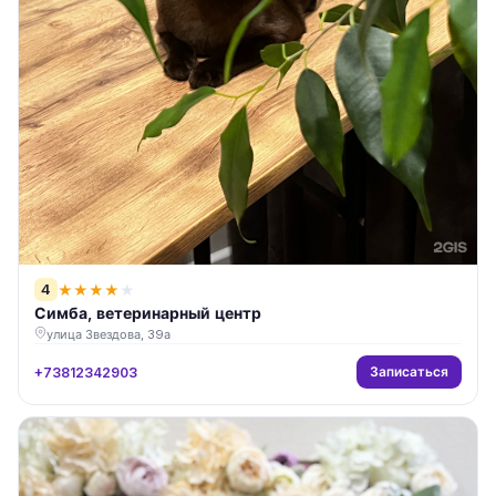
4
★
★
★
★
★
Симба, ветеринарный центр
улица Звездова, 39а
Записаться
+73812342903