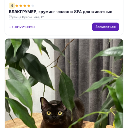
4
★
★
★
★
★
БЛЭКГРУМЕР, груминг-салон и SPA для животных
улица Куйбышева, 81
Записаться
+73812218328