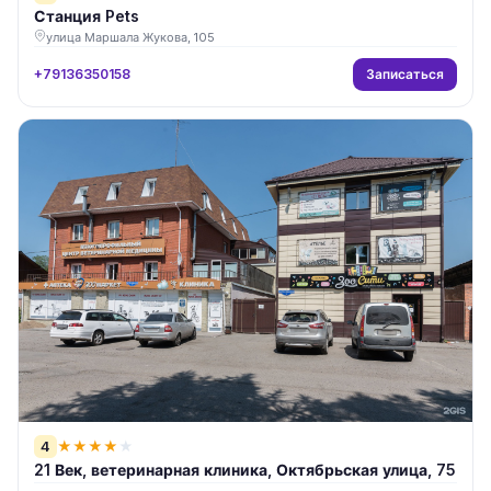
Станция Pets
улица Маршала Жукова, 105
Записаться
+79136350158
4
★
★
★
★
★
21 Век, ветеринарная клиника, Октябрьская улица, 75