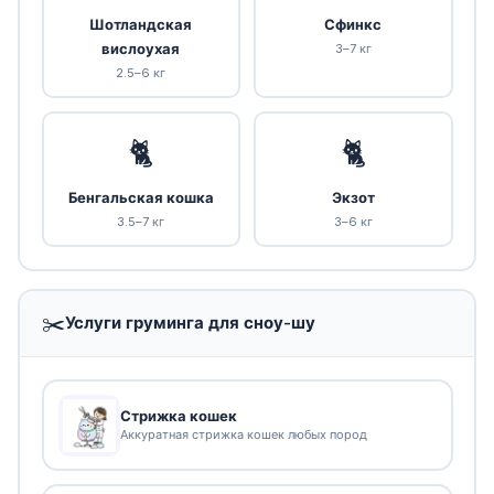
Шотландская
Сфинкс
вислоухая
3–7 кг
2.5–6 кг
🐈
🐈
Бенгальская кошка
Экзот
3.5–7 кг
3–6 кг
✂️
Услуги груминга для сноу-шу
Стрижка кошек
Аккуратная стрижка кошек любых пород