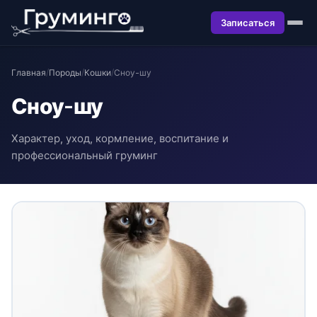
Записаться
Главная
/
Породы
/
Кошки
/
Сноу-шу
Сноу-шу
Характер, уход, кормление, воспитание и
профессиональный груминг