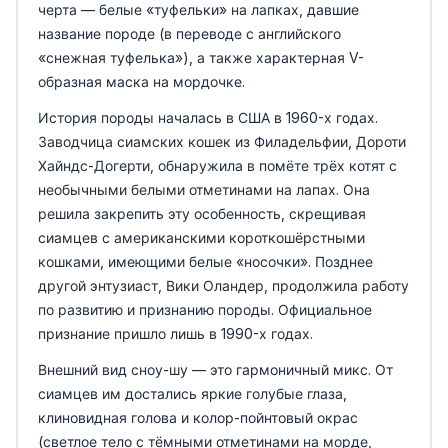
черта — белые «туфельки» на лапках, давшие
название породе (в переводе с английского
«снежная туфелька»), а также характерная V-
образная маска на мордочке.
История породы началась в США в 1960-х годах.
Заводчица сиамских кошек из Филадельфии, Дороти
Хайндс-Догерти, обнаружила в помёте трёх котят с
необычными белыми отметинами на лапах. Она
решила закрепить эту особенность, скрещивая
сиамцев с американскими короткошёрстными
кошками, имеющими белые «носочки». Позднее
другой энтузиаст, Вики Оландер, продолжила работу
по развитию и признанию породы. Официальное
признание пришло лишь в 1990-х годах.
Внешний вид сноу-шу — это гармоничный микс. От
сиамцев им достались яркие голубые глаза,
клиновидная голова и колор-пойнтовый окрас
(светлое тело с тёмными отметинами на морде,