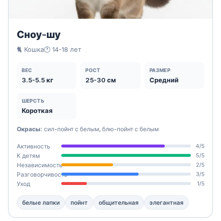
Сноу-шу
🐈 Кошка
🕐 14-18 лет
ВЕС
РОСТ
РАЗМЕР
3.5-5.5 кг
25-30 см
Средний
ШЕРСТЬ
Короткая
Окрасы:
сил-пойнт с белым, блю-пойнт с белым
Активность
4/5
К детям
5/5
Независимость
2/5
Разговорчивость
3/5
Уход
1/5
белые лапки
пойнт
общительная
элегантная