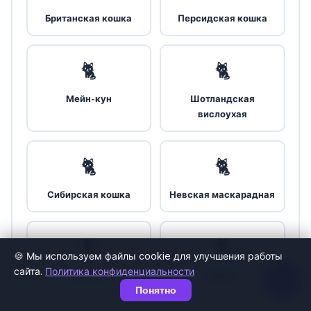
Британская кошка
Персидская кошка
🐈
🐈
Мейн-кун
Шотландская
вислоухая
🐈
🐈
Сибирская кошка
Невская маскарадная
🐈
🐈
🍪 Мы используем файлы cookie для улучшения работы
сайта.
Политика конфиденциальности
Рэгдолл
Сфинкс
Понятно