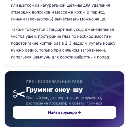
или щёткой из натуральной щетины для удаления
отмерших волосков и массажа кожи. В период
линьки (весна/осень) вычёсывать можно чаще.
Также требуется стандартный уход: еженедельная
чистка ушей, протирание глаз по необходимости и
подстригание когтей раз в 2-3 недели. Купать кошку
нужно редко, только при сильном загрязнении,
используя шампунь для короткошёрстных пород.
ПРОФЕССИОНАЛЬНЫЙ ГАЙД
✂️
Груминг сноу-шу
Полный уход за шерстью, инструменты,
расписание процедур и советы грумера
Найти грумера →