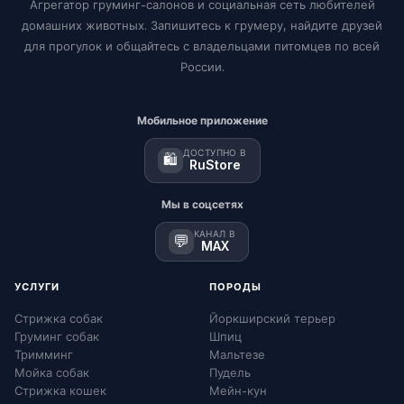
Агрегатор груминг-салонов и социальная сеть любителей
домашних животных. Запишитесь к грумеру, найдите друзей
для прогулок и общайтесь с владельцами питомцев по всей
России.
Мобильное приложение
ДОСТУПНО В
🛍️
RuStore
Мы в соцсетях
КАНАЛ В
💬
MAX
УСЛУГИ
ПОРОДЫ
Стрижка собак
Йоркширский терьер
Груминг собак
Шпиц
Тримминг
Мальтезе
Мойка собак
Пудель
Стрижка кошек
Мейн-кун