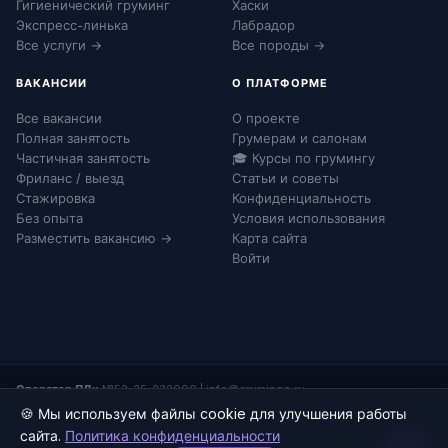
Гигиенический груминг
Хаски
Экспресс-линька
Лабрадор
Все услуги →
Все породы →
ВАКАНСИИ
О ПЛАТФОРМЕ
Все вакансии
О проекте
Полная занятость
Грумерам и салонам
Частичная занятость
🎓 Курсы по грумингу
Фриланс / выезд
Статьи и советы
Стажировка
Конфиденциальность
Без опыта
Условия использования
Разместить вакансию →
Карта сайта
Войти
Оператор ПДн:
№52-25-232090
|
info@grumingo.ru
🍪 Мы используем файлы cookie для улучшения работы
сайта.
Политика конфиденциальности
© 2026 Груминго. Все права защищены.