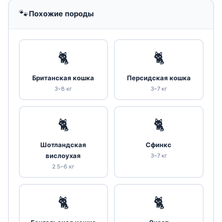
🐾
Похожие породы
🐈
🐈
Британская кошка
Персидская кошка
3–8 кг
3–7 кг
🐈
🐈
Шотландская
Сфинкс
вислоухая
3–7 кг
2.5–6 кг
🐈
🐈