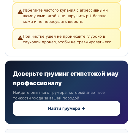
Избегайте частого купания с агрессивными
⚠️
шампунями, чтобы не нарушить pH-баланс
кожи и не пересушить шерсть.
При чистке ушей не проникайте глубоко в
⚠️
слуховой пронал, чтобы не травмировать его.
Доверьте груминг египетской мау
профессионалу
Найдите опытного грумера, который знает все
тонкости ухода за вашей породой
Найти грумера →