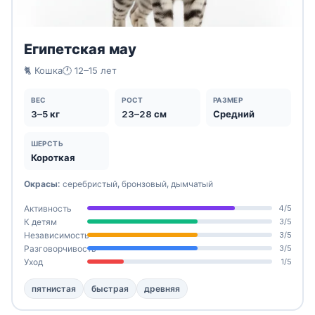
Египетская мау
🐈 Кошка
🕐 12–15 лет
ВЕС
РОСТ
РАЗМЕР
3–5 кг
23–28 см
Средний
ШЕРСТЬ
Короткая
Окрасы:
серебристый, бронзовый, дымчатый
Активность
4/5
К детям
3/5
Независимость
3/5
Разговорчивость
3/5
Уход
1/5
пятнистая
быстрая
древняя