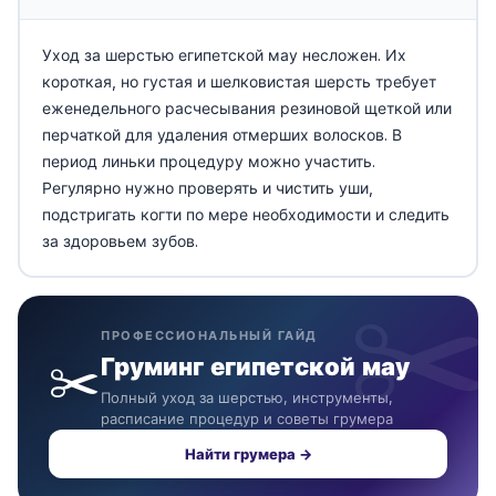
Уход за шерстью египетской мау несложен. Их
короткая, но густая и шелковистая шерсть требует
еженедельного расчесывания резиновой щеткой или
перчаткой для удаления отмерших волосков. В
период линьки процедуру можно участить.
Регулярно нужно проверять и чистить уши,
подстригать когти по мере необходимости и следить
за здоровьем зубов.
ПРОФЕССИОНАЛЬНЫЙ ГАЙД
✂️
Груминг египетской мау
Полный уход за шерстью, инструменты,
расписание процедур и советы грумера
Найти грумера →