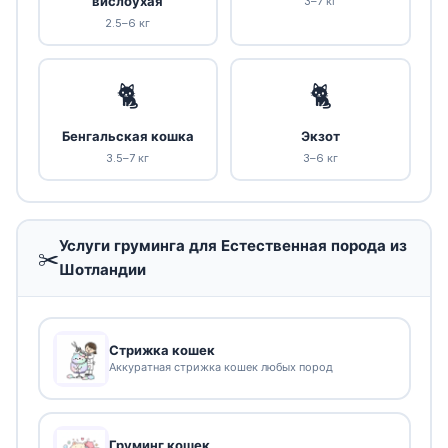
вислоухая
3–7 кг
2.5–6 кг
🐈
🐈
Бенгальская кошка
Экзот
3.5–7 кг
3–6 кг
Услуги груминга для Естественная порода из
✂️
Шотландии
Стрижка кошек
Аккуратная стрижка кошек любых пород
Груминг кошек