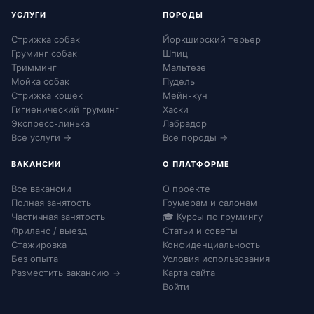
УСЛУГИ
ПОРОДЫ
Стрижка собак
Йоркширский терьер
Груминг собак
Шпиц
Тримминг
Мальтезе
Мойка собак
Пудель
Стрижка кошек
Мейн-кун
Гигиенический груминг
Хаски
Экспресс-линька
Лабрадор
Все услуги →
Все породы →
ВАКАНСИИ
О ПЛАТФОРМЕ
Все вакансии
О проекте
Полная занятость
Грумерам и салонам
Частичная занятость
🎓 Курсы по грумингу
Фриланс / выезд
Статьи и советы
Стажировка
Конфиденциальность
Без опыта
Условия использования
Разместить вакансию →
Карта сайта
Войти