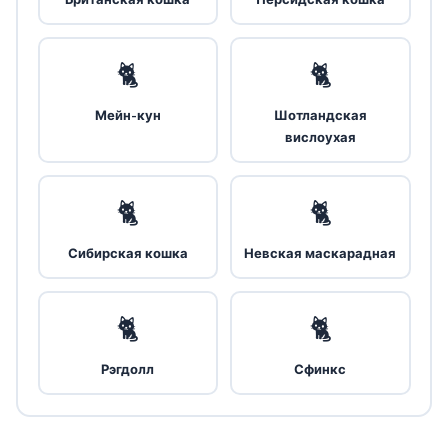
🐈
🐈
Мейн-кун
Шотландская
вислоухая
🐈
🐈
Сибирская кошка
Невская маскарадная
🐈
🐈
Рэгдолл
Сфинкс