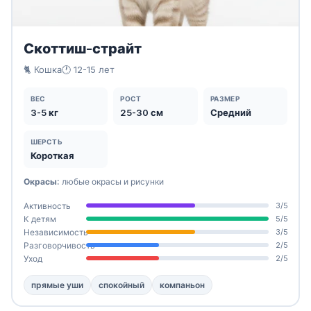
Скоттиш-страйт
🐈 Кошка
🕐 12-15 лет
ВЕС
РОСТ
РАЗМЕР
3-5 кг
25-30 см
Средний
ШЕРСТЬ
Короткая
Окрасы:
любые окрасы и рисунки
Активность
3/5
К детям
5/5
Независимость
3/5
Разговорчивость
2/5
Уход
2/5
прямые уши
спокойный
компаньон