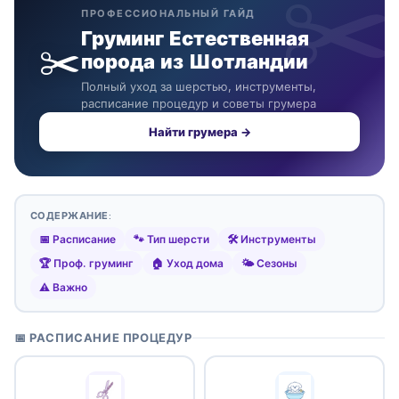
ПРОФЕССИОНАЛЬНЫЙ ГАЙД
Груминг Естественная
✂️
порода из Шотландии
Полный уход за шерстью, инструменты,
расписание процедур и советы грумера
Найти грумера →
СОДЕРЖАНИЕ:
📅 Расписание
🐾 Тип шерсти
🛠️ Инструменты
🏆 Проф. груминг
🏠 Уход дома
🌤️ Сезоны
⚠️ Важно
📅 РАСПИСАНИЕ ПРОЦЕДУР