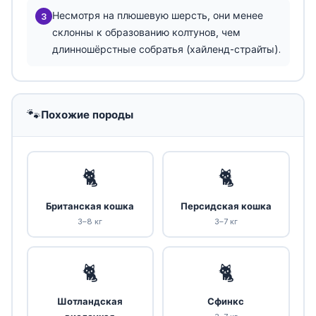
Несмотря на плюшевую шерсть, они менее
3
склонны к образованию колтунов, чем
длинношёрстные собратья (хайленд-страйты).
🐾
Похожие породы
🐈
🐈
Британская кошка
Персидская кошка
3–8 кг
3–7 кг
🐈
🐈
Шотландская
Сфинкс