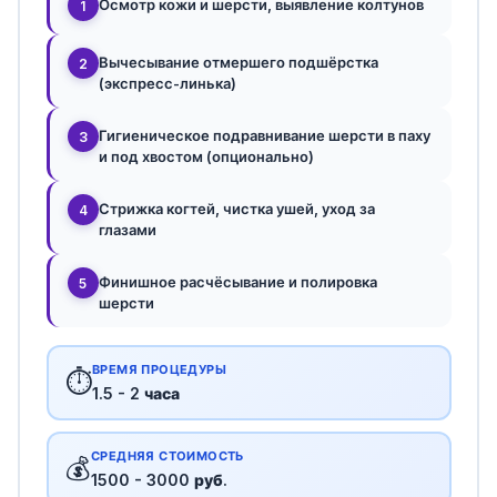
Осмотр кожи и шерсти, выявление колтунов
1
Вычесывание отмершего подшёрстка
2
(экспресс-линька)
Гигиеническое подравнивание шерсти в паху
3
и под хвостом (опционально)
Стрижка когтей, чистка ушей, уход за
4
глазами
Финишное расчёсывание и полировка
5
шерсти
ВРЕМЯ ПРОЦЕДУРЫ
⏱️
1.5 - 2 часа
СРЕДНЯЯ СТОИМОСТЬ
💰
1500 - 3000 руб.