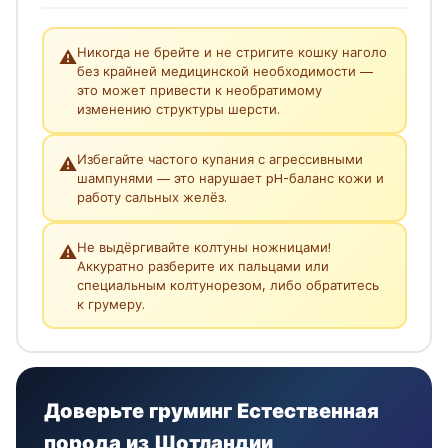
Никогда не брейте и не стригите кошку наголо
⚠️
без крайней медицинской необходимости —
это может привести к необратимому
изменению структуры шерсти.
Избегайте частого купания с агрессивными
⚠️
шампунями — это нарушает pH-баланс кожи и
работу сальных желёз.
Не выдёргивайте колтуны ножницами!
⚠️
Аккуратно разберите их пальцами или
специальным колтунорезом, либо обратитесь
к грумеру.
Доверьте груминг Естественная
порода из Шотландии