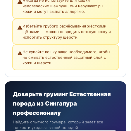
Никогда не используйте для кошки
⚠️
человеческие шампуни, они нарушают pH
кожи и могут вызвать аллергию.
Избегайте грубого расчёсывания жёсткими
⚠️
щётками — можно повредить нежную кожу и
испортить структуру шерсти.
Не купайте кошку чаще необходимого, чтобы
⚠️
не смывать естественный защитный слой с
кожи и шерсти.
Доверьте груминг Естественная
порода из Сингапура
профессионалу
Найдите опытного грумера, который знает все
тонкости ухода за вашей породой