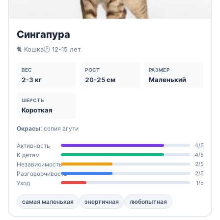
Сингапура
🐈 Кошка
🕐 12-15 лет
ВЕС
РОСТ
РАЗМЕР
2-3 кг
20-25 см
Маленький
ШЕРСТЬ
Короткая
Окрасы:
сепия агути
Активность
4/5
К детям
4/5
Независимость
2/5
Разговорчивость
2/5
Уход
1/5
самая маленькая
энергичная
любопытная