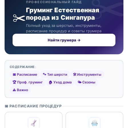
ПРОФЕССИОНАЛЬНЫЙ ГАЙД
Груминг Естественная
✂️
порода из Сингапура
Полный уход за шерстью, инструменты,
расписание процедур и советы грумера
Найти грумера →
СОДЕРЖАНИЕ:
📅 Расписание
🐾 Тип шерсти
🛠️ Инструменты
🏆 Проф. груминг
🏠 Уход дома
🌤️ Сезоны
⚠️ Важно
📅 РАСПИСАНИЕ ПРОЦЕДУР