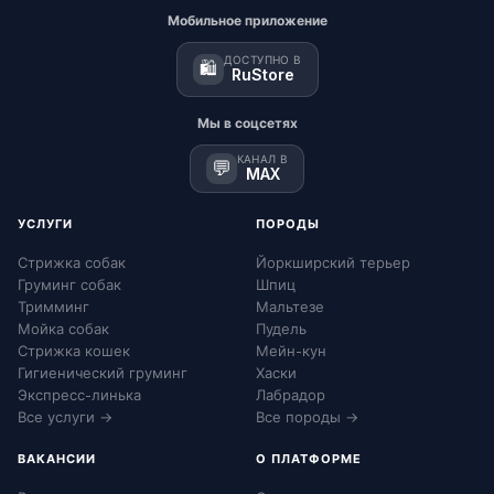
Мобильное приложение
ДОСТУПНО В
🛍️
RuStore
Мы в соцсетях
КАНАЛ В
💬
MAX
УСЛУГИ
ПОРОДЫ
Стрижка собак
Йоркширский терьер
Груминг собак
Шпиц
Тримминг
Мальтезе
Мойка собак
Пудель
Стрижка кошек
Мейн-кун
Гигиенический груминг
Хаски
Экспресс-линька
Лабрадор
Все услуги →
Все породы →
ВАКАНСИИ
О ПЛАТФОРМЕ