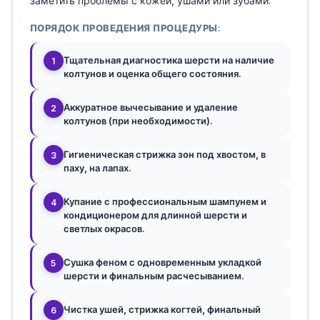
заметить проблемы с кожей, ушами или зубами.
ПОРЯДОК ПРОВЕДЕНИЯ ПРОЦЕДУРЫ:
Тщательная диагностика шерсти на наличие
1
колтунов и оценка общего состояния.
Аккуратное вычесывание и удаление
2
колтунов (при необходимости).
Гигиеническая стрижка зон под хвостом, в
3
паху, на лапах.
Купание с профессиональным шампунем и
4
кондиционером для длинной шерсти и
светлых окрасов.
Сушка феном с одновременным укладкой
5
шерсти и финальным расчесыванием.
Чистка ушей, стрижка когтей, финальный
6