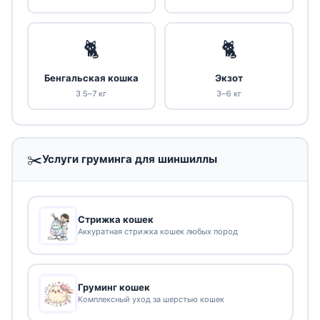
🐈
🐈
Бенгальская кошка
Экзот
3.5–7 кг
3–6 кг
✂️
Услуги груминга для шиншиллы
Стрижка кошек
Аккуратная стрижка кошек любых пород
Груминг кошек
Комплексный уход за шерстью кошек