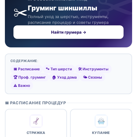
✂️
Груминг шиншиллы
Полный уход за шерстью, инструменты,
расписание процедур и советы грумера
Найти грумера →
СОДЕРЖАНИЕ:
📅 Расписание
🐾 Тип шерсти
🛠️ Инструменты
🏆 Проф. груминг
🏠 Уход дома
🌤️ Сезоны
⚠️ Важно
📅 РАСПИСАНИЕ ПРОЦЕДУР
СТРИЖКА
КУПАНИЕ