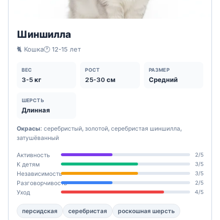
Шиншилла
🐈 Кошка
🕐 12-15 лет
ВЕС
РОСТ
РАЗМЕР
3-5 кг
25-30 см
Средний
ШЕРСТЬ
Длинная
Окрасы:
серебристый, золотой, серебристая шиншилла,
затушёванный
Активность
2/5
К детям
3/5
Независимость
3/5
Разговорчивость
2/5
Уход
4/5
персидская
серебристая
роскошная шерсть