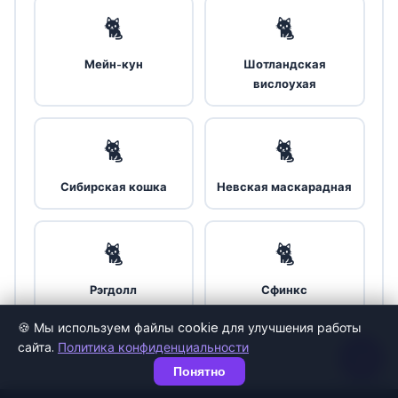
🐈
🐈
Мейн-кун
Шотландская
вислоухая
🐈
🐈
Сибирская кошка
Невская маскарадная
🐈
🐈
Рэгдолл
Сфинкс
🍪 Мы используем файлы cookie для улучшения работы
сайта.
Политика конфиденциальности
Понятно