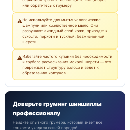
или обратитесь к грумеру.
Не используйте для мытья человеческие
⚠️
шампуни или хозяйственное мыло. Они
разрушают липидный слой кожи, приводят к
сухости, перхоти и тусклой, безжизненной
шерсти.
Избегайте частого купания без необходимости
⚠️
и грубого расчесывания мокрой шерсти — это
повреждает структуру волоса и ведет к
образованию колтунов.
Доверьте груминг шиншиллы
профессионалу
Найдите опытного грумера, который знает все
тонкости ухода за вашей породой