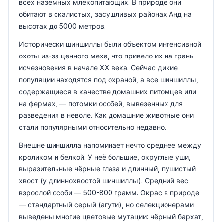
всех наземных млекопитающих. В природе они
обитают в скалистых, засушливых районах Анд на
высотах до 5000 метров.
Исторически шиншиллы были объектом интенсивной
охоты из-за ценного меха, что привело их на грань
исчезновения в начале XX века. Сейчас дикие
популяции находятся под охраной, а все шиншиллы,
содержащиеся в качестве домашних питомцев или
на фермах, — потомки особей, вывезенных для
разведения в неволе. Как домашние животные они
стали популярными относительно недавно.
Внешне шиншилла напоминает нечто среднее между
кроликом и белкой. У неё большие, округлые уши,
выразительные чёрные глаза и длинный, пушистый
хвост (у длиннохвостой шиншиллы). Средний вес
взрослой особи — 500-800 грамм. Окрас в природе
— стандартный серый (агути), но селекционерами
выведены многие цветовые мутации: чёрный бархат,