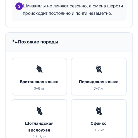
Шиншиллы не линяют сезонно, а смена шерсти
3
происходит постоянно и почти незаметно.
🐾
Похожие породы
🐈
🐈
Британская кошка
Персидская кошка
3–8 кг
3–7 кг
🐈
🐈
Шотландская
Сфинкс
вислоухая
3–7 кг
2.5–6 кг