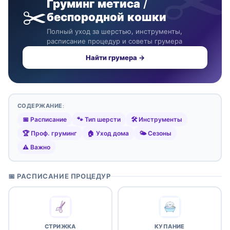
Груминг метиса /
✂️
беспородной кошки
Полный уход за шерстью, инструменты,
расписание процедур и советы грумера
Найти грумера →
СОДЕРЖАНИЕ:
📅 Расписание
🐾 Тип шерсти
🛠️ Инструменты
🏆 Проф. груминг
🏠 Уход дома
🌤️ Сезоны
⚠️ Важно
📅 РАСПИСАНИЕ ПРОЦЕДУР
СТРИЖКА
КУПАНИЕ