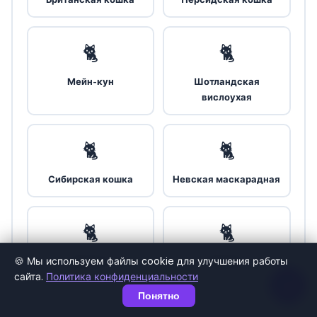
🐈
🐈
Мейн-кун
Шотландская
вислоухая
🐈
🐈
Сибирская кошка
Невская маскарадная
🐈
🐈
🍪 Мы используем файлы cookie для улучшения работы
Рэгдолл
Сфинкс
сайта.
Политика конфиденциальности
Понятно