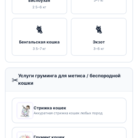
вислоухая
3–7 кг
2.5–6 кг
🐈
🐈
Бенгальская кошка
Экзот
3.5–7 кг
3–6 кг
Услуги груминга для метиса / беспородной
✂️
кошки
Стрижка кошек
Аккуратная стрижка кошек любых пород
Груминг кошек