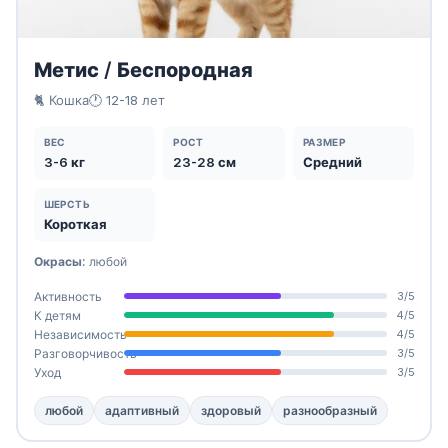
Метис / Беспородная
🐈 Кошка
🕐 12-18 лет
ВЕС
РОСТ
РАЗМЕР
3-6 кг
23-28 см
Средний
ШЕРСТЬ
Короткая
Окрасы:
любой
Активность
3/5
К детям
4/5
Независимость
4/5
Разговорчивость
3/5
Уход
3/5
любой
адаптивный
здоровый
разнообразный