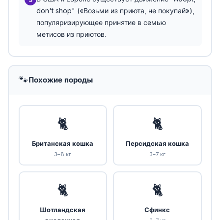
don't shop" («Возьми из приюта, не покупай»),
популяризирующее принятие в семью
метисов из приютов.
🐾
Похожие породы
🐈
🐈
Британская кошка
Персидская кошка
3–8 кг
3–7 кг
🐈
🐈
Шотландская
Сфинкс