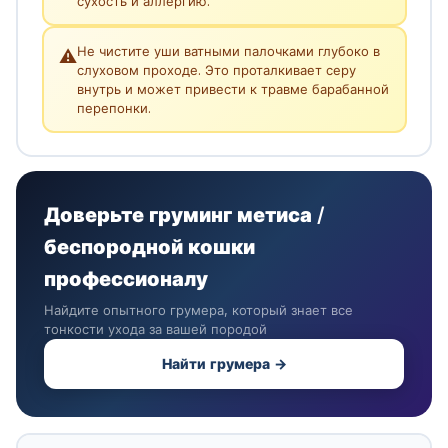
сухость и аллергию.
Не чистите уши ватными палочками глубоко в
⚠️
слуховом проходе. Это проталкивает серу
внутрь и может привести к травме барабанной
перепонки.
Доверьте груминг метиса /
беспородной кошки
профессионалу
Найдите опытного грумера, который знает все
тонкости ухода за вашей породой
Найти грумера →