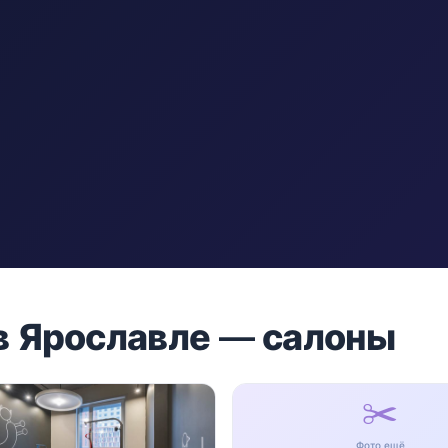
 в Ярославле — салоны
✂️
Фото ещё