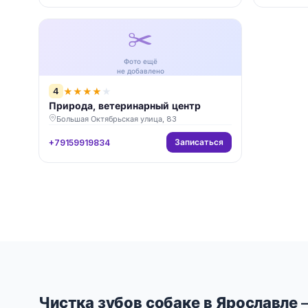
✂️
Фото ещё
не добавлено
4
★
★
★
★
★
Природа, ветеринарный центр
Большая Октябрьская улица, 83
Записаться
+79159919834
Чистка зубов собаке в Ярославле 