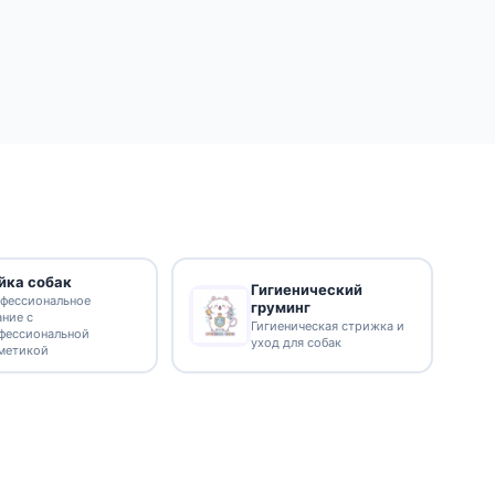
йка собак
Гигиенический
фессиональное
груминг
ание с
Гигиеническая стрижка и
фессиональной
уход для собак
метикой