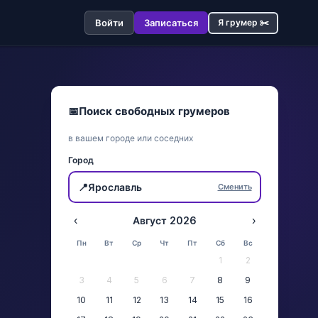
Войти
Записаться
Я грумер ✂️
📅
Поиск свободных грумеров
в вашем городе или соседних
Город
📍
Ярославль
Сменить
‹
Август 2026
›
Пн
Вт
Ср
Чт
Пт
Сб
Вс
1
2
3
4
5
6
7
8
9
10
11
12
13
14
15
16