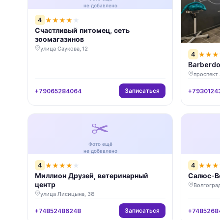
не добавлено
4
★
★
★
★
★
Счастливый питомец, сеть
зоомагазинов
улица Саукова, 12
4
★
★
★
Barberdo
проспект 
Записаться
+79065284064
+7930124
✂️
Фото ещё
не добавлено
4
4
★
★
★
★
★
★
★
★
Миллион Друзей, ветеринарный
Салюс-Ве
центр
Волгоград
улица Лисицына, 38
Записаться
+74852486248
+7485268