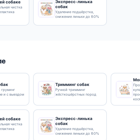
Экспресс-линька
ей собаке
собак
льная чистка
илактика
Удаление подшёрстка,
снижение линьки до 80%
ле
Мо
обак
Тримминг собак
Про
 груминг
Ручной тримминг
куп
не и с выездом
жёсткошёрстных пород
про
кос
Экспресс-линька
ей собаке
собак
льная чистка
илактика
Удаление подшёрстка,
снижение линьки до 80%