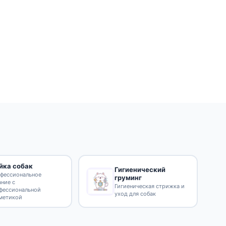
йка собак
Гигиенический
фессиональное
груминг
ание с
Гигиеническая стрижка и
фессиональной
уход для собак
метикой