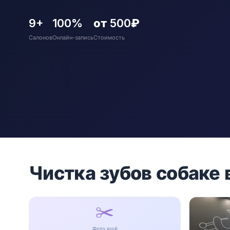
9+
100%
от 500₽
Салонов
Онлайн-запись
Стоимость
Чистка зубов собаке
✂️
Фото ещё