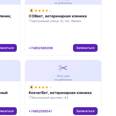
не добавлено
4
★
★
★
★
★
линик,
СОВвет, ветеринарная клиника
Центральная улица, 10, пос. Ивняки
писаться
Записаться
+74852685098
✂️
Фото ещё
не добавлено
4
★
★
★
★
★
рный
КовчегВет, ветеринарная клиника
Московский проспект, 82
писаться
Записаться
+74852595541