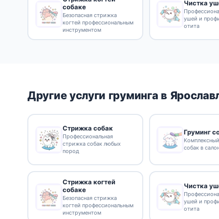
Чистка уш
собаке
Профессиона
Безопасная стрижка
ушей и проф
когтей профессиональным
отита
инструментом
Другие услуги груминга в Ярослав
Стрижка собак
Груминг с
Профессиональная
Комплексный
стрижка собак любых
собак в сало
пород
Стрижка когтей
Чистка уш
собаке
Профессиона
Безопасная стрижка
ушей и проф
когтей профессиональным
отита
инструментом