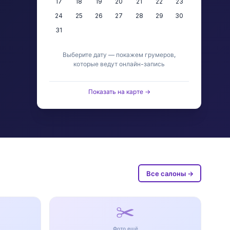
17
18
19
20
21
22
23
24
25
26
27
28
29
30
31
Выберите дату — покажем грумеров,
которые ведут онлайн-запись
Показать на карте →
Все салоны →
✂️
Фото ещё