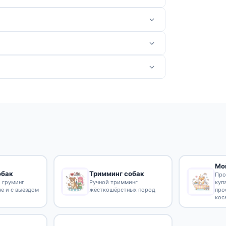
Мо
обак
Тримминг собак
Про
 груминг
Ручной тримминг
куп
не и с выездом
жёсткошёрстных пород
про
кос