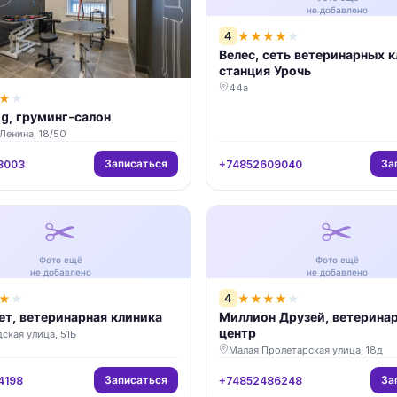
не добавлено
4
★
★
★
★
★
Велес, сеть ветеринарных к
станция Урочь
44а
★
★
g, груминг-салон
Ленина, 18/50
Записаться
За
3003
+74852609040
✂️
✂️
Фото ещё
Фото ещё
не добавлено
не добавлено
4
★
★
★
★
★
★
★
т, ветеринарная клиника
Миллион Друзей, ветерина
центр
ская улица, 51Б
Малая Пролетарская улица, 18д
Записаться
За
4198
+74852486248