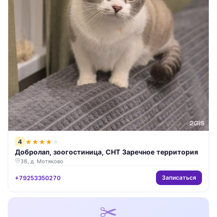
4
★
★
★
★
★
Добролап, зоогостиница, СНТ Заречное территория
38, д. Мотяково
Записаться
+79253350270
✂️