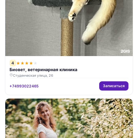
4
★
★
★
★
★
Биовет, ветеринарная клиника
Студенческая улица, 26
Записаться
+74993022465