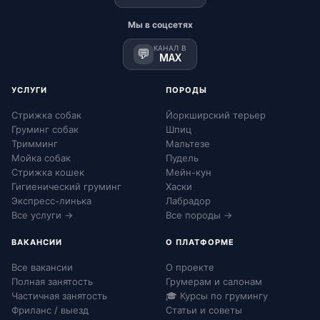
Мы в соцсетях
КАНАЛ В
💬
MAX
УСЛУГИ
ПОРОДЫ
Стрижка собак
Йоркширский терьер
Груминг собак
Шпиц
Тримминг
Мальтезе
Мойка собак
Пудель
Стрижка кошек
Мейн-кун
Гигиенический груминг
Хаски
Экспресс-линька
Лабрадор
Все услуги →
Все породы →
ВАКАНСИИ
О ПЛАТФОРМЕ
Все вакансии
О проекте
Полная занятость
Грумерам и салонам
Частичная занятость
🎓 Курсы по грумингу
Фриланс / выезд
Статьи и советы