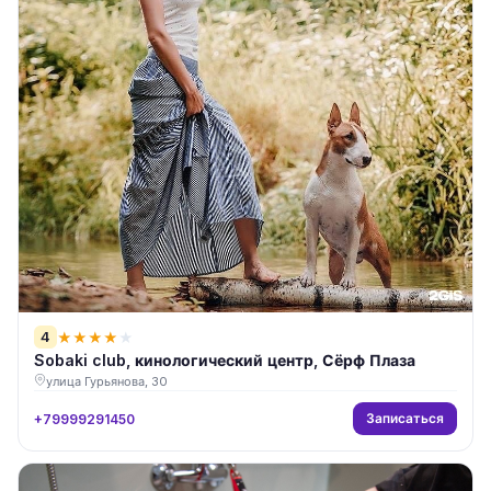
4
★
★
★
★
★
Sobaki club, кинологический центр, Сёрф Плаза
улица Гурьянова, 30
Записаться
+79999291450