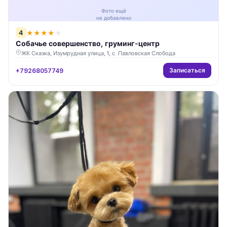
Фото ещё
не добавлено
4
★
★
★
★
★
Собачье совершенство, груминг-центр
ЖК Сказка, Изумрудная улица, 1, с. Павловская Слобода
Записаться
+79268057749