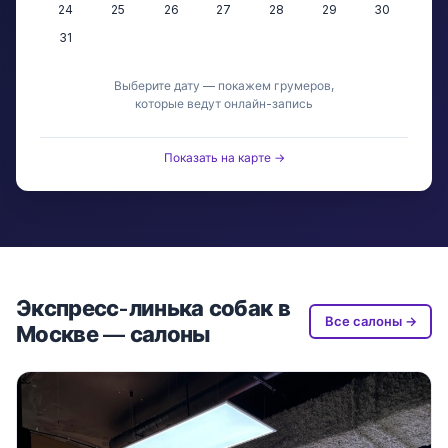
24
25
26
27
28
29
30
31
Выберите дату — покажем грумеров,
которые ведут онлайн-запись
Показать на карте →
Экспресс-линька собак в
Все салоны →
Москве — салоны