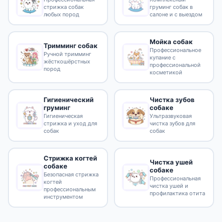
стрижка собак
груминг собак в
любых пород
салоне и с выездом
Мойка собак
Тримминг собак
Профессиональное
Ручной тримминг
купание с
жёсткошёрстных
профессиональной
пород
косметикой
Гигиенический
Чистка зубов
груминг
собаке
Гигиеническая
Ультразвуковая
стрижка и уход для
чистка зубов для
собак
собак
Стрижка когтей
Чистка ушей
собаке
собаке
Безопасная стрижка
Профессиональная
когтей
чистка ушей и
профессиональным
профилактика отита
инструментом