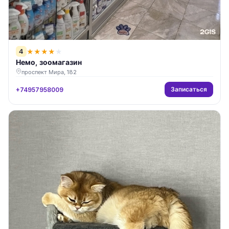
4
★
★
★
★
★
Немо, зоомагазин
проспект Мира, 182
Записаться
+74957958009