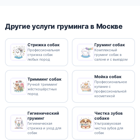
Другие услуги груминга в Москве
Стрижка собак
Груминг собак
Профессиональная
Комплексный
стрижка собак
груминг собак в
любых пород
салоне и с выездом
Мойка собак
Тримминг собак
Профессиональное
Ручной тримминг
купание с
жёсткошёрстных
профессиональной
пород
косметикой
Гигиенический
Чистка зубов
груминг
собаке
Гигиеническая
Ультразвуковая
стрижка и уход для
чистка зубов для
собак
собак