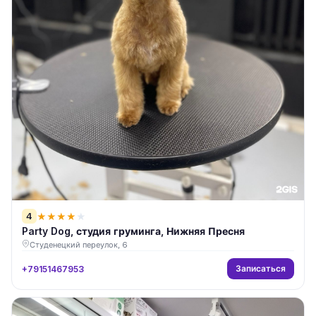
4
★
★
★
★
★
Party Dog, студия груминга, Нижняя Пресня
Студенецкий переулок, 6
Записаться
+79151467953