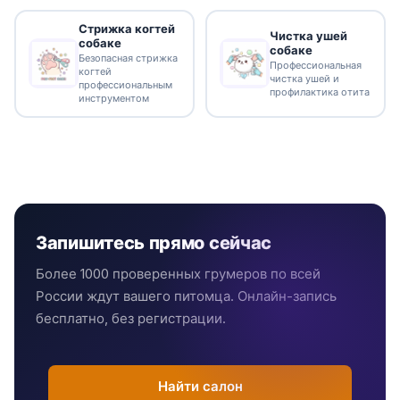
Стрижка когтей
Чистка ушей
собаке
собаке
Безопасная стрижка
Профессиональная
когтей
чистка ушей и
профессиональным
профилактика отита
инструментом
Запишитесь прямо сейчас
Более 1000 проверенных грумеров по всей
России ждут вашего питомца. Онлайн-запись
бесплатно, без регистрации.
Найти салон