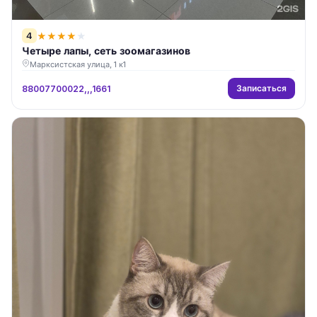
4
★
★
★
★
★
Четыре лапы, сеть зоомагазинов
Марксистская улица, 1 к1
Записаться
88007700022,,,1661