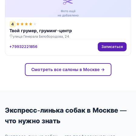
✂️
Фото ещё
не добавлено
4
★
★
★
★
★
Твой грумер, груминг-центр
улица Генерала Белобородова, 24
Записаться
+79932221856
Смотреть все салоны в Москве →
Экспресс-линька собак в Москве —
что нужно знать