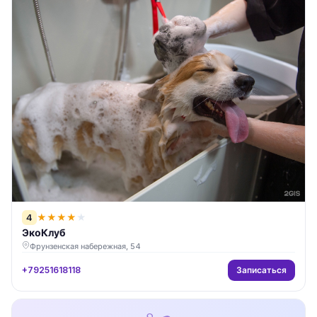
4
★
★
★
★
★
ЭкоКлуб
Фрунзенская набережная, 54
Записаться
+79251618118