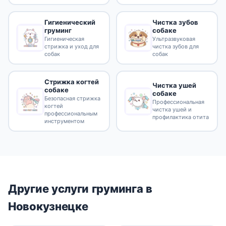
Гигиенический
Чистка зубов
груминг
собаке
Гигиеническая
Ультразвуковая
стрижка и уход для
чистка зубов для
собак
собак
Стрижка когтей
Чистка ушей
собаке
собаке
Безопасная стрижка
Профессиональная
когтей
чистка ушей и
профессиональным
профилактика отита
инструментом
Другие услуги груминга в
Новокузнецке