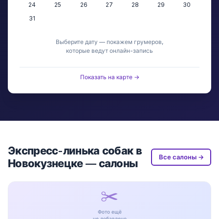
24
25
26
27
28
29
30
31
Выберите дату — покажем грумеров,
которые ведут онлайн-запись
Показать на карте →
Экспресс-линька собак в
Все салоны →
Новокузнецке — салоны
✂️
Фото ещё
не добавлено