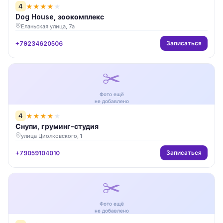
4
★
★
★
★
★
Dog House, зоокомплекс
Еланьская улица, 7а
Записаться
+79234620506
✂️
Фото ещё
не добавлено
4
★
★
★
★
★
Снупи, груминг-студия
улица Циолковского, 1
Записаться
+79059104010
✂️
Фото ещё
не добавлено