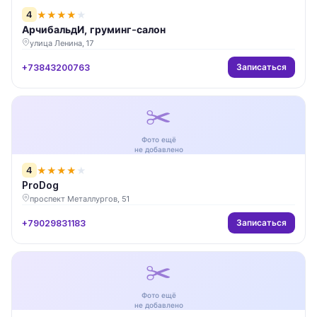
4
★
★
★
★
★
АрчибальдИ, груминг-салон
улица Ленина, 17
Записаться
+73843200763
✂️
Фото ещё
не добавлено
4
★
★
★
★
★
ProDog
проспект Металлургов, 51
Записаться
+79029831183
✂️
Фото ещё
не добавлено