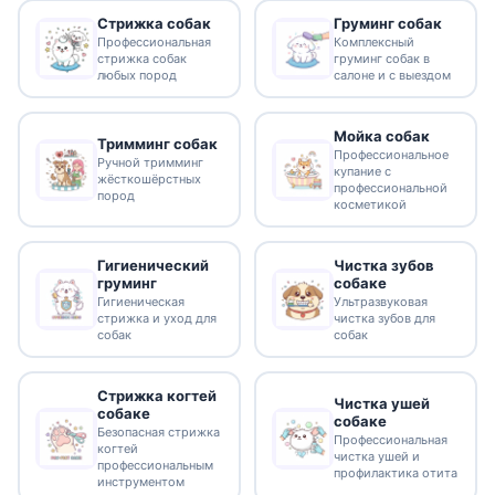
Стрижка собак
Груминг собак
Профессиональная
Комплексный
стрижка собак
груминг собак в
любых пород
салоне и с выездом
Мойка собак
Тримминг собак
Профессиональное
Ручной тримминг
купание с
жёсткошёрстных
профессиональной
пород
косметикой
Гигиенический
Чистка зубов
груминг
собаке
Гигиеническая
Ультразвуковая
стрижка и уход для
чистка зубов для
собак
собак
Стрижка когтей
Чистка ушей
собаке
собаке
Безопасная стрижка
Профессиональная
когтей
чистка ушей и
профессиональным
профилактика отита
инструментом