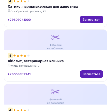
4
★
★
★
★
★
Хатико, парикмахерская для животных
Октябрьский проспект, 25
Записаться
+79609241000
✂️
Фото ещё
не добавлено
4
★
★
★
★
★
Аiболит, ветеринарная клиника
улица Покрышкина, 7
Записаться
+79609357241
✂️
Фото ещё
не добавлено
4
★
★
★
★
★