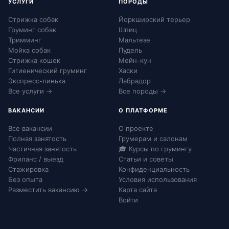
УСЛУГИ
ПОРОДЫ
Стрижка собак
Йоркширский терьер
Груминг собак
Шпиц
Тримминг
Мальтезе
Мойка собак
Пудель
Стрижка кошек
Мейн-кун
Гигиенический груминг
Хаски
Экспресс-линька
Лабрадор
Все услуги →
Все породы →
ВАКАНСИИ
О ПЛАТФОРМЕ
Все вакансии
О проекте
Полная занятость
Грумерам и салонам
Частичная занятость
🎓 Курсы по грумингу
Фриланс / выезд
Статьи и советы
Стажировка
Конфиденциальность
Без опыта
Условия использования
Разместить вакансию →
Карта сайта
Войти