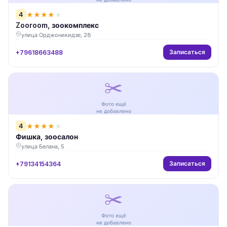
4
★
★
★
★
★
Zooroom, зоокомплекс
улица Орджоникидзе, 28
Записаться
+79618663488
✂️
Фото ещё
не добавлено
4
★
★
★
★
★
Фишка, зоосалон
улица Белана, 5
Записаться
+79134154364
✂️
Фото ещё
не добавлено