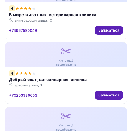
4
★
★
★
★
★
В мире животных, ветеринарная клиника
Ленинградская улица, 10
Записаться
+74967590049
✂️
Фото ещё
не добавлено
4
★
★
★
★
★
Добрый скат, ветеринарная клиника
Парковая улица, 3
Записаться
+79253320603
✂️
Фото ещё
не добавлено