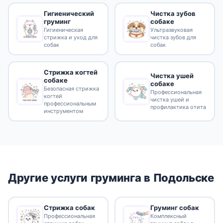
Гигиенический
Чистка зубов
груминг
собаке
Гигиеническая
Ультразвуковая
стрижка и уход для
чистка зубов для
собак
собак
Стрижка когтей
Чистка ушей
собаке
собаке
Безопасная стрижка
Профессиональная
когтей
чистка ушей и
профессиональным
профилактика отита
инструментом
Другие услуги груминга в Подольске
Стрижка собак
Груминг собак
Профессиональная
Комплексный