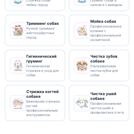
стрижка собак
груминг собак в
любых пород
салоне и с выездом
Мойка собак
Тримминг собак
Профессиональное
Ручной тримминг
купание с
жёсткошёрстных
профессиональной
пород
косметикой
Гигиенический
Чистка зубов
груминг
собаке
Гигиеническая
Ультразвуковая
стрижка и уход для
чистка зубов для
собак
собак
Стрижка когтей
Чистка ушей
собаке
собаке
Безопасная стрижка
Профессиональная
когтей
чистка ушей и
профессиональным
профилактика отита
инструментом