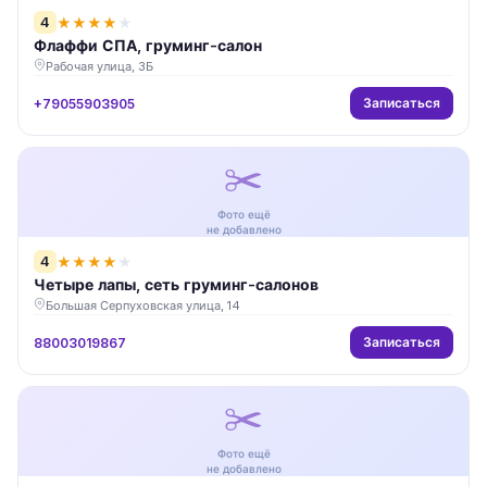
4
★
★
★
★
★
Флаффи СПА, груминг-салон
Рабочая улица, 3Б
Записаться
+79055903905
✂️
Фото ещё
не добавлено
4
★
★
★
★
★
Четыре лапы, сеть груминг-салонов
Большая Серпуховская улица, 14
Записаться
88003019867
✂️
Фото ещё
не добавлено