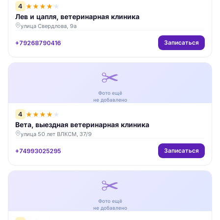
4
★
★
★
★
★
Лев и цапля, ветеринарная клиника
улица Свердлова, 9а
Записаться
+79268790416
✂️
Фото ещё
не добавлено
4
★
★
★
★
★
Вета, выездная ветеринарная клиника
улица 50 лет ВЛКСМ, 37/9
Записаться
+74993025295
✂️
Фото ещё
не добавлено