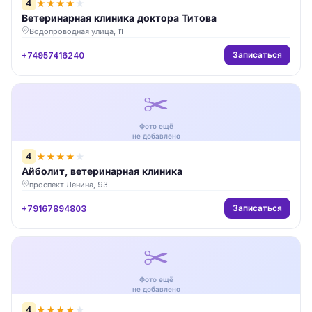
4
★
★
★
★
★
Ветеринарная клиника доктора Титова
Водопроводная улица, 11
Записаться
+74957416240
✂️
Фото ещё
не добавлено
4
★
★
★
★
★
Айболит, ветеринарная клиника
проспект Ленина, 93
Записаться
+79167894803
✂️
Фото ещё
не добавлено
4
★
★
★
★
★