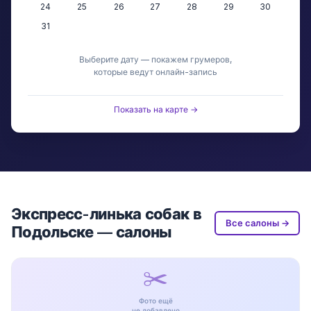
24
25
26
27
28
29
30
31
Выберите дату — покажем грумеров,
которые ведут онлайн-запись
Показать на карте →
Экспресс-линька собак в
Все салоны →
Подольске — салоны
✂️
Фото ещё
не добавлено