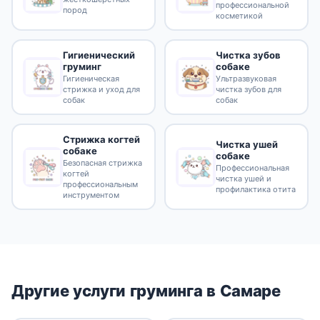
профессиональной
пород
косметикой
Гигиенический
Чистка зубов
груминг
собаке
Гигиеническая
Ультразвуковая
стрижка и уход для
чистка зубов для
собак
собак
Стрижка когтей
Чистка ушей
собаке
собаке
Безопасная стрижка
Профессиональная
когтей
чистка ушей и
профессиональным
профилактика отита
инструментом
Другие услуги груминга в Самаре