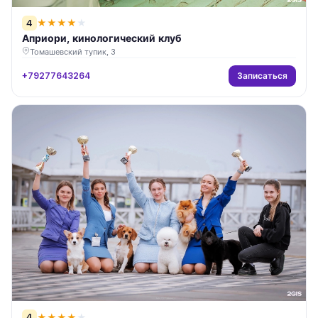
4
★
★
★
★
★
Априори, кинологический клуб
Томашевский тупик, 3
Записаться
+79277643264
4
★
★
★
★
★