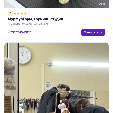
4
★
★
★
★
★
МурМурГрум, груминг-студия
Ставропольская улица, 216
Записаться
+79179454367