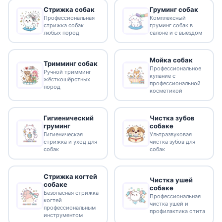
Стрижка собак
Груминг собак
Профессиональная
Комплексный
стрижка собак
груминг собак в
любых пород
салоне и с выездом
Мойка собак
Тримминг собак
Профессиональное
Ручной тримминг
купание с
жёсткошёрстных
профессиональной
пород
косметикой
Гигиенический
Чистка зубов
груминг
собаке
Гигиеническая
Ультразвуковая
стрижка и уход для
чистка зубов для
собак
собак
Стрижка когтей
Чистка ушей
собаке
собаке
Безопасная стрижка
Профессиональная
когтей
чистка ушей и
профессиональным
профилактика отита
инструментом