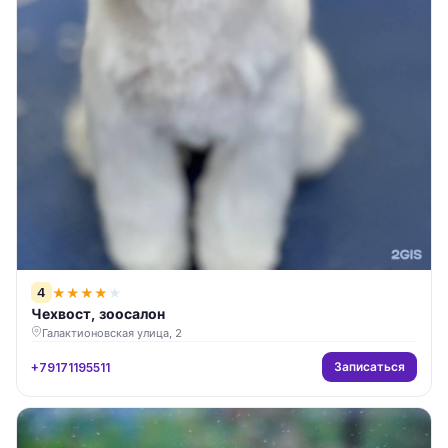
4
★
★
★
★
★
Чехвост, зоосалон
Галактионовская улица, 2
Записаться
+79171195511