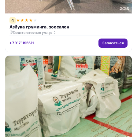
4
★
★
★
★
★
Азбука груминга, зоосалон
Галактионовская улица, 2
Записаться
+79171195511