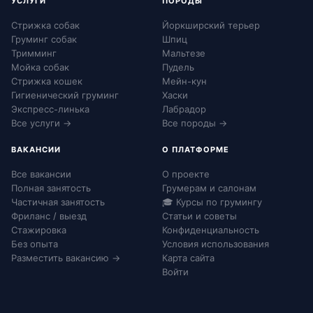
УСЛУГИ
ПОРОДЫ
Стрижка собак
Йоркширский терьер
Груминг собак
Шпиц
Тримминг
Мальтезе
Мойка собак
Пудель
Стрижка кошек
Мейн-кун
Гигиенический груминг
Хаски
Экспресс-линька
Лабрадор
Все услуги →
Все породы →
ВАКАНСИИ
О ПЛАТФОРМЕ
Все вакансии
О проекте
Полная занятость
Грумерам и салонам
Частичная занятость
🎓 Курсы по грумингу
Фриланс / выезд
Статьи и советы
Стажировка
Конфиденциальность
Без опыта
Условия использования
Разместить вакансию →
Карта сайта
Войти