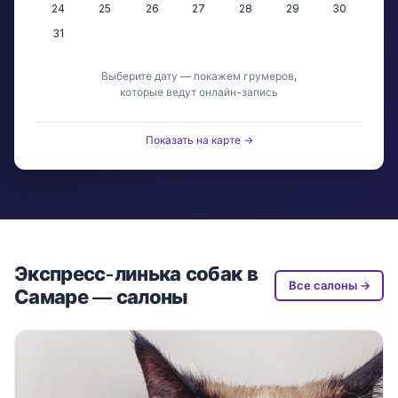
24
25
26
27
28
29
30
31
Выберите дату — покажем грумеров,
которые ведут онлайн-запись
Показать на карте →
Экспресс-линька собак в
Все салоны →
Самаре — салоны