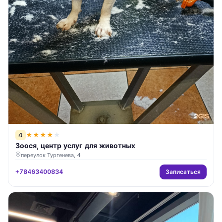
4
★
★
★
★
★
Зоося, центр услуг для животных
переулок Тургенева, 4
Записаться
+78463400834