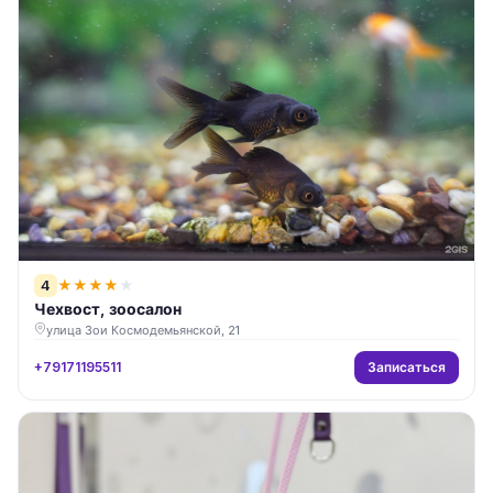
4
★
★
★
★
★
Чехвост, зоосалон
улица Зои Космодемьянской, 21
Записаться
+79171195511