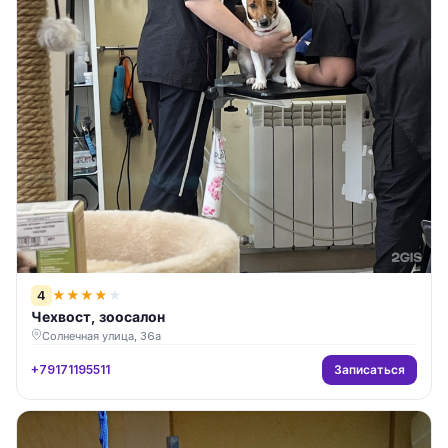
4
★
★
★
★
★
Чехвост, зоосалон
Солнечная улица, 36а
Записаться
+79171195511