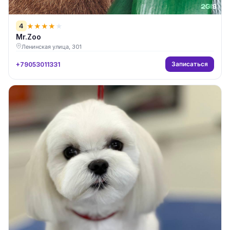
4
★
★
★
★
★
Mr.Zoo
Ленинская улица, 301
Записаться
+79053011331