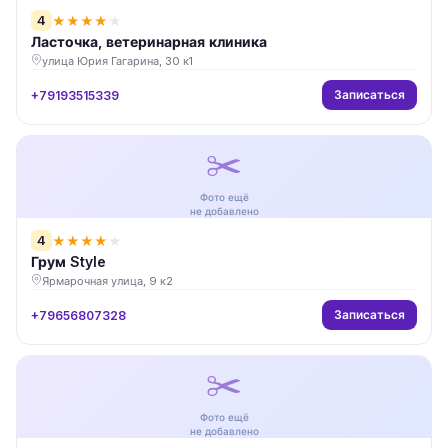
4
★
★
★
★
★
Ласточка, ветеринарная клиника
улица Юрия Гагарина, 30 к1
Записаться
+79193515339
✂️
Фото ещё
не добавлено
4
★
★
★
★
★
Грум Style
Ярмарочная улица, 9 к2
Записаться
+79656807328
✂️
Фото ещё
не добавлено