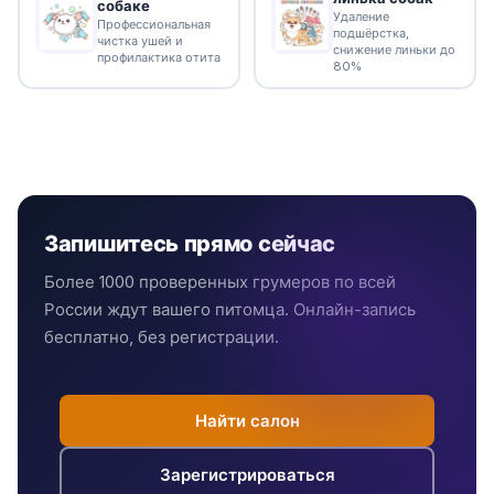
собаке
Удаление
Профессиональная
подшёрстка,
чистка ушей и
снижение линьки до
профилактика отита
80%
Запишитесь прямо сейчас
Более 1000 проверенных грумеров по всей
России ждут вашего питомца. Онлайн-запись
бесплатно, без регистрации.
Найти салон
Зарегистрироваться