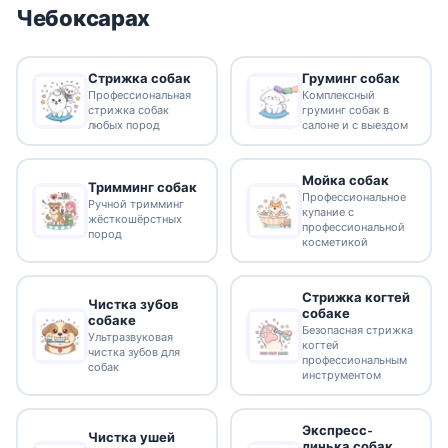
Чебоксарах
Стрижка собак
Груминг собак
Профессиональная
Комплексный
стрижка собак
груминг собак в
любых пород
салоне и с выездом
Мойка собак
Тримминг собак
Профессиональное
Ручной тримминг
купание с
жёсткошёрстных
профессиональной
пород
косметикой
Стрижка когтей
Чистка зубов
собаке
собаке
Безопасная стрижка
Ультразвуковая
когтей
чистка зубов для
профессиональным
собак
инструментом
Экспресс-
Чистка ушей
линька собак