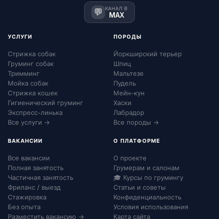
КАНАЛ В
💬
MAX
УСЛУГИ
ПОРОДЫ
Стрижка собак
Йоркширский терьер
Груминг собак
Шпиц
Тримминг
Мальтезе
Мойка собак
Пудель
Стрижка кошек
Мейн-кун
Гигиенический груминг
Хаски
Экспресс-линька
Лабрадор
Все услуги →
Все породы →
ВАКАНСИИ
О ПЛАТФОРМЕ
Все вакансии
О проекте
Полная занятость
Грумерам и салонам
Частичная занятость
🎓 Курсы по грумингу
Фриланс / выезд
Статьи и советы
Стажировка
Конфиденциальность
Без опыта
Условия использования
Разместить вакансию →
Карта сайта