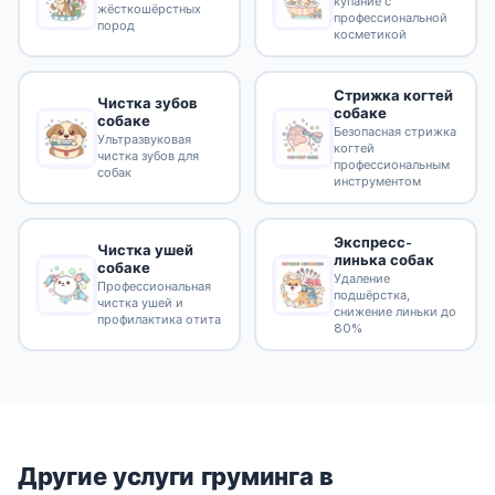
купание с
жёсткошёрстных
профессиональной
пород
косметикой
Стрижка когтей
Чистка зубов
собаке
собаке
Безопасная стрижка
Ультразвуковая
когтей
чистка зубов для
профессиональным
собак
инструментом
Экспресс-
Чистка ушей
линька собак
собаке
Удаление
Профессиональная
подшёрстка,
чистка ушей и
снижение линьки до
профилактика отита
80%
Другие услуги груминга в