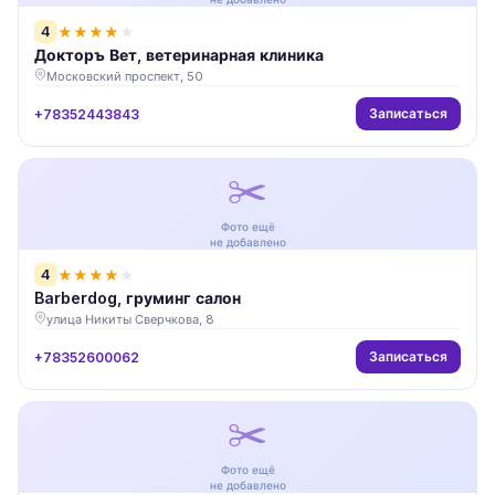
4
★
★
★
★
★
Докторъ Вет, ветеринарная клиника
Московский проспект, 50
Записаться
+78352443843
✂️
Фото ещё
не добавлено
4
★
★
★
★
★
Barberdog, груминг салон
улица Никиты Сверчкова, 8
Записаться
+78352600062
✂️
Фото ещё
не добавлено