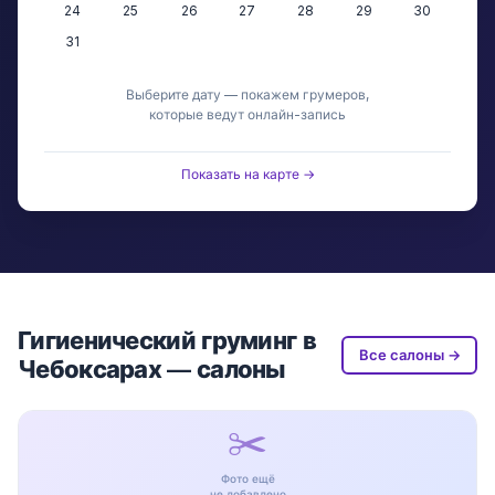
24
25
26
27
28
29
30
31
Выберите дату — покажем грумеров,
которые ведут онлайн-запись
Показать на карте →
Гигиенический груминг в
Все салоны →
Чебоксарах — салоны
✂️
Фото ещё
не добавлено