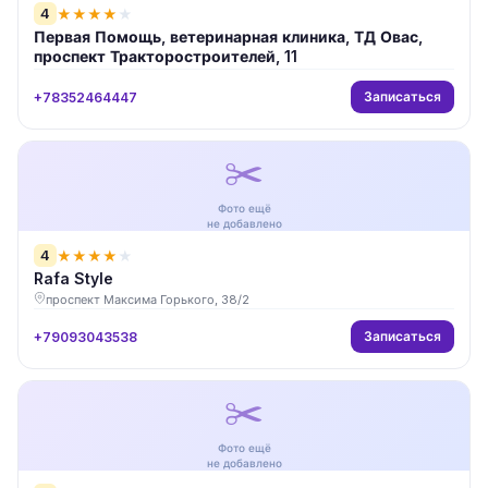
4
★
★
★
★
★
Первая Помощь, ветеринарная клиника, ТД Овас,
проспект Тракторостроителей, 11
Записаться
+78352464447
✂️
Фото ещё
не добавлено
4
★
★
★
★
★
Rafa Style
проспект Максима Горького, 38/2
Записаться
+79093043538
✂️
Фото ещё
не добавлено