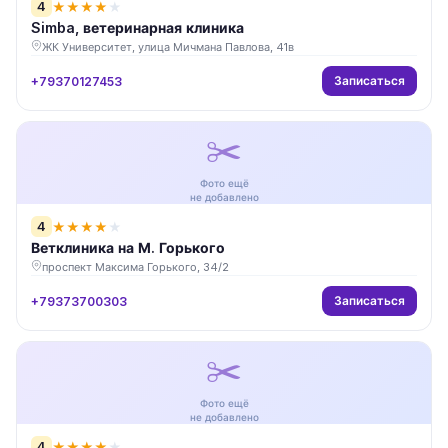
4
★
★
★
★
★
Simba, ветеринарная клиника
ЖК Университет, улица Мичмана Павлова, 41в
Записаться
+79370127453
✂️
Фото ещё
не добавлено
4
★
★
★
★
★
Ветклиника на М. Горького
проспект Максима Горького, 34/2
Записаться
+79373700303
✂️
Фото ещё
не добавлено
4
★
★
★
★
★