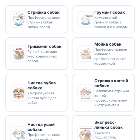
Стрижка собак
Груминг собак
Профессиональная
Комплексный
стрижка собак
груминг собак в
любых пород
салоне и с выездом
Мойка собак
Тримминг собак
Профессиональное
Ручной тримминг
купание с
жёсткошёрстных
профессиональной
пород
косметикой
Стрижка когтей
Чистка зубов
собаке
собаке
Безопасная стрижка
Ультразвуковая
когтей
чистка зубов для
профессиональным
собак
инструментом
Экспресс-
Чистка ушей
линька собак
собаке
Удаление
Профессиональная
подшёрстка,
чистка ушей и