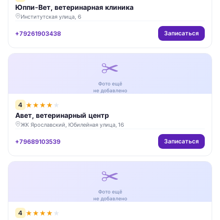
Юппи-Вет, ветеринарная клиника
Институтская улица, 6
Записаться
+79261903438
✂️
Фото ещё
не добавлено
4
★
★
★
★
★
Авет, ветеринарный центр
ЖК Ярославский, Юбилейная улица, 16
Записаться
+79689103539
✂️
Фото ещё
не добавлено
4
★
★
★
★
★