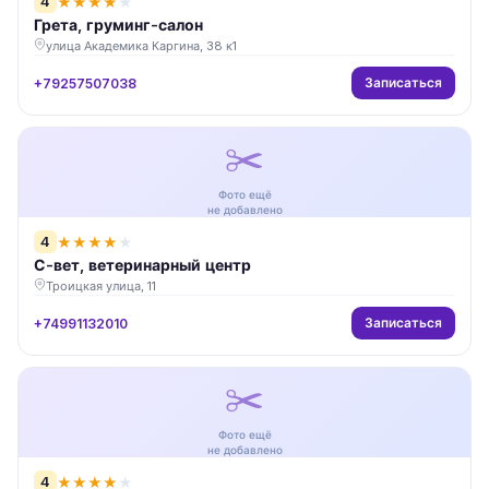
4
★
★
★
★
★
Грета, груминг-салон
улица Академика Каргина, 38 к1
Записаться
+79257507038
✂️
Фото ещё
не добавлено
4
★
★
★
★
★
С-вет, ветеринарный центр
Троицкая улица, 11
Записаться
+74991132010
✂️
Фото ещё
не добавлено
4
★
★
★
★
★