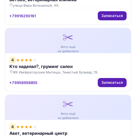
улица Веры Волошиной, 46
Записаться
+79916290161
✂️
Фото ещё
не добавлено
4
★
★
★
★
★
Кто наделал?, груминг салон
ЖК Императорские Мытищи, Тенистый бульвар, 19
Записаться
+79958958855
✂️
Фото ещё
не добавлено
4
★
★
★
★
★
Авет, ветеринарный центр