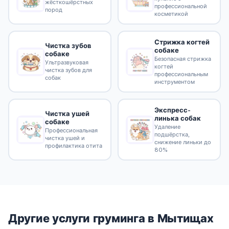
жёсткошёрстных
профессиональной
пород
косметикой
Стрижка когтей
Чистка зубов
собаке
собаке
Безопасная стрижка
Ультразвуковая
когтей
чистка зубов для
профессиональным
собак
инструментом
Экспресс-
Чистка ушей
линька собак
собаке
Удаление
Профессиональная
подшёрстка,
чистка ушей и
снижение линьки до
профилактика отита
80%
Другие услуги груминга в Мытищах