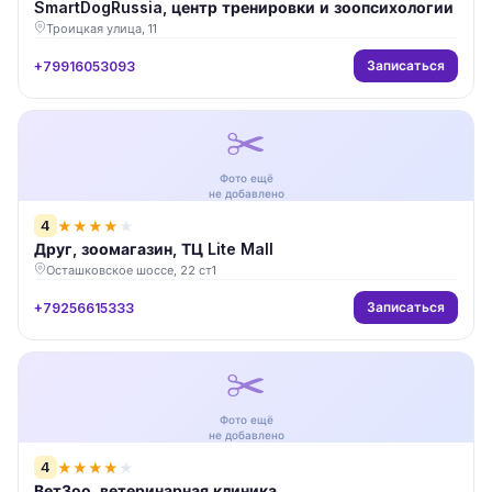
SmartDogRussia, центр тренировки и зоопсихологии
Троицкая улица, 11
Записаться
+79916053093
✂️
Фото ещё
не добавлено
4
★
★
★
★
★
Друг, зоомагазин, ТЦ Lite Mall
Осташковское шоссе, 22 ст1
Записаться
+79256615333
✂️
Фото ещё
не добавлено
4
★
★
★
★
★
ВетЗоо, ветеринарная клиника