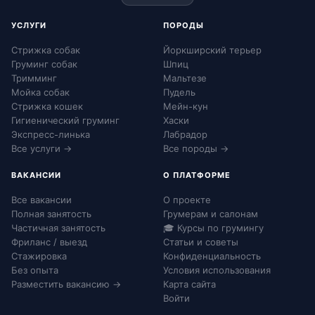
УСЛУГИ
ПОРОДЫ
Стрижка собак
Йоркширский терьер
Груминг собак
Шпиц
Тримминг
Мальтезе
Мойка собак
Пудель
Стрижка кошек
Мейн-кун
Гигиенический груминг
Хаски
Экспресс-линька
Лабрадор
Все услуги →
Все породы →
ВАКАНСИИ
О ПЛАТФОРМЕ
Все вакансии
О проекте
Полная занятость
Грумерам и салонам
Частичная занятость
🎓 Курсы по грумингу
Фриланс / выезд
Статьи и советы
Стажировка
Конфиденциальность
Без опыта
Условия использования
Разместить вакансию →
Карта сайта
Войти