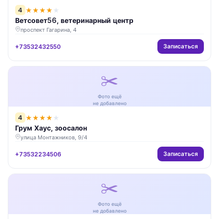
4
★
★
★
★
★
Ветсовет56, ветеринарный центр
проспект Гагарина, 4
Записаться
+73532432550
✂️
Фото ещё
не добавлено
4
★
★
★
★
★
Грум Хаус, зоосалон
улица Монтажников, 9/4
Записаться
+73532234506
✂️
Фото ещё
не добавлено