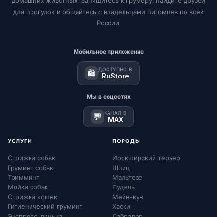
домашних животных. Запишитесь к грумеру, найдите друзей
для прогулок и общайтесь с владельцами питомцев по всей
России.
Мобильное приложение
ДОСТУПНО В
🛍️
RuStore
Мы в соцсетях
КАНАЛ В
💬
MAX
УСЛУГИ
ПОРОДЫ
Стрижка собак
Йоркширский терьер
Груминг собак
Шпиц
Тримминг
Мальтезе
Мойка собак
Пудель
Стрижка кошек
Мейн-кун
Гигиенический груминг
Хаски
Экспресс-линька
Лабрадор