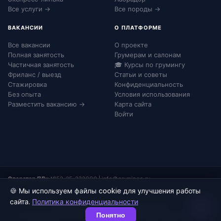
Все услуги →
Все породы →
ВАКАНСИИ
О ПЛАТФОРМЕ
Все вакансии
О проекте
Полная занятость
Грумерам и салонам
Частичная занятость
🎓 Курсы по грумингу
Фриланс / выезд
Статьи и советы
Стажировка
Конфиденциальность
Без опыта
Условия использования
Разместить вакансию →
Карта сайта
Войти
Оператор ПДн:
№52-25-232090
|
info@grumingo.ru
🍪 Мы используем файлы cookie для улучшения работы
сайта.
Политика конфиденциальности
© 2026 Груминго. Все права защищены.
Понятно
Конфиденциальность
Согласие на ПДн
Соглашение
Карта сайта