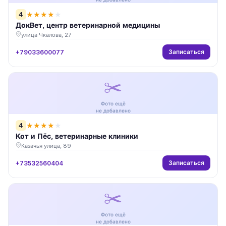
4
★
★
★
★
★
ДокВет, центр ветеринарной медицины
улица Чкалова, 27
Записаться
+79033600077
✂️
Фото ещё
не добавлено
4
★
★
★
★
★
Кот и Пёс, ветеринарные клиники
Казачья улица, 89
Записаться
+73532560404
✂️
Фото ещё
не добавлено