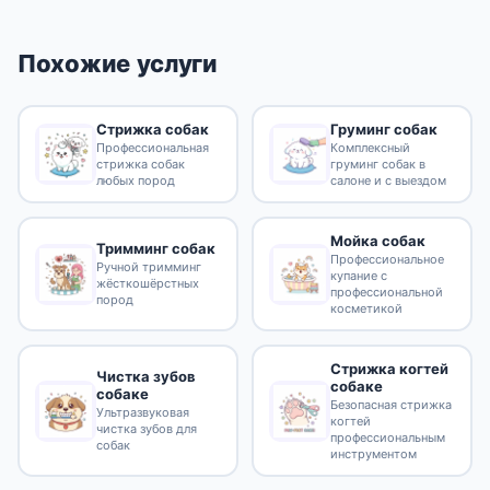
Похожие услуги
Стрижка собак
Груминг собак
Профессиональная
Комплексный
стрижка собак
груминг собак в
любых пород
салоне и с выездом
Мойка собак
Тримминг собак
Профессиональное
Ручной тримминг
купание с
жёсткошёрстных
профессиональной
пород
косметикой
Стрижка когтей
Чистка зубов
собаке
собаке
Безопасная стрижка
Ультразвуковая
когтей
чистка зубов для
профессиональным
собак
инструментом