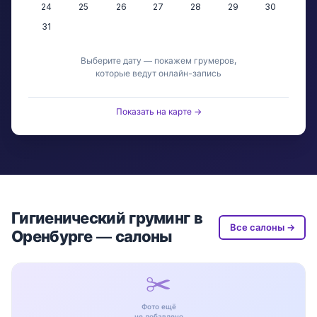
24
25
26
27
28
29
30
31
Выберите дату — покажем грумеров,
которые ведут онлайн-запись
Показать на карте →
Гигиенический груминг в
Все салоны →
Оренбурге — салоны
✂️
Фото ещё
не добавлено