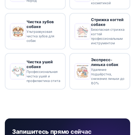
пород
косметикой
Стрижка когтей
Чистка зубов
собаке
собаке
Безопасная стрижка
Ультразвуковая
когтей
чистка зубов для
профессиональным
собак
инструментом
Экспресс-
Чистка ушей
линька собак
собаке
Удаление
Профессиональная
подшёрстка,
чистка ушей и
снижение линьки до
профилактика отита
80%
Запишитесь прямо сейчас