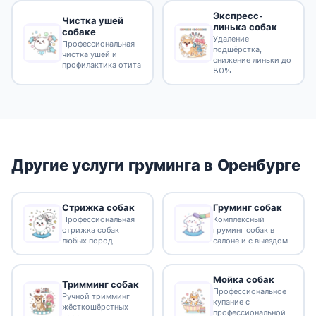
Экспресс-
Чистка ушей
линька собак
собаке
Удаление
Профессиональная
подшёрстка,
чистка ушей и
снижение линьки до
профилактика отита
80%
Другие услуги груминга в Оренбурге
Стрижка собак
Груминг собак
Профессиональная
Комплексный
стрижка собак
груминг собак в
любых пород
салоне и с выездом
Мойка собак
Тримминг собак
Профессиональное
Ручной тримминг
купание с
жёсткошёрстных
профессиональной