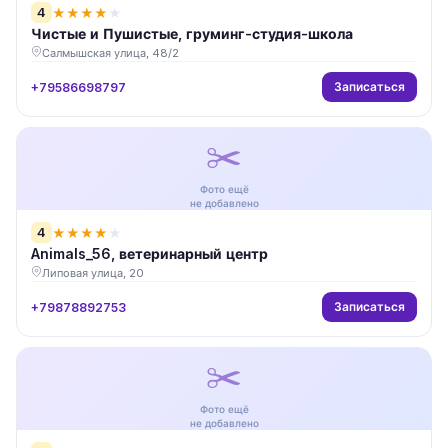
4
★
★
★
★
★
Чистые и Пушистые, груминг-студия-школа
Салмышская улица, 48/2
Записаться
+79586698797
✂️
Фото ещё
не добавлено
4
★
★
★
★
★
Animals_56, ветеринарный центр
Липовая улица, 20
Записаться
+79878892753
✂️
Фото ещё
не добавлено