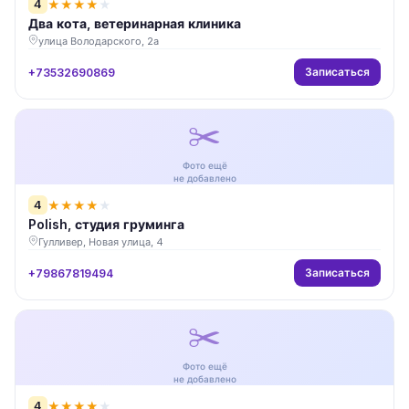
4
★
★
★
★
★
Два кота, ветеринарная клиника
улица Володарского, 2а
Записаться
+73532690869
✂️
Фото ещё
не добавлено
4
★
★
★
★
★
Polish, студия груминга
Гулливер, Новая улица, 4
Записаться
+79867819494
✂️
Фото ещё
не добавлено
4
★
★
★
★
★