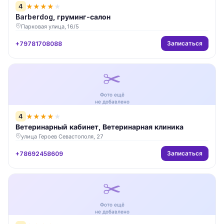
4
★
★
★
★
★
Barberdog, груминг-салон
Парковая улица, 16/5
Записаться
+79781708088
✂️
Фото ещё
не добавлено
4
★
★
★
★
★
Ветеринарный кабинет, Ветеринарная клиника
улица Героев Севастополя, 27
Записаться
+78692458609
✂️
Фото ещё
не добавлено