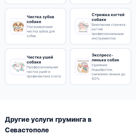
Стрижка когтей
Чистка зубов
собаке
собаке
Безопасная стрижка
Ультразвуковая
когтей
чистка зубов для
профессиональным
собак
инструментом
Экспресс-
Чистка ушей
линька собак
собаке
Удаление
Профессиональная
подшёрстка,
чистка ушей и
снижение линьки до
профилактика отита
80%
Другие услуги груминга в
Севастополе