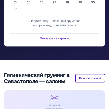
24
25
26
27
28
29
30
31
Выберите дату — покажем грумеров,
которые ведут онлайн-запись
Показать на карте →
Гигиенический груминг в
Все салоны →
Севастополе — салоны
✂️
Фото ещё
не добавлено