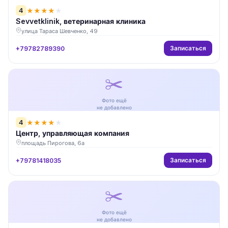
4
★
★
★
★
★
Sevvetklinik, ветеринарная клиника
улица Тараса Шевченко, 49
Записаться
+79782789390
✂️
Фото ещё
не добавлено
4
★
★
★
★
★
Центр, управляющая компания
площадь Пирогова, 6а
Записаться
+79781418035
✂️
Фото ещё
не добавлено