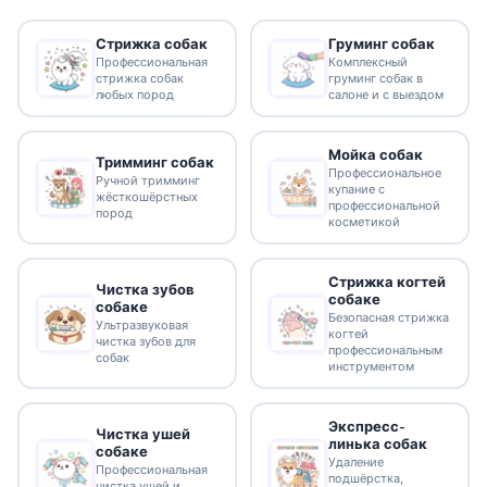
Стрижка собак
Груминг собак
Профессиональная
Комплексный
стрижка собак
груминг собак в
любых пород
салоне и с выездом
Мойка собак
Тримминг собак
Профессиональное
Ручной тримминг
купание с
жёсткошёрстных
профессиональной
пород
косметикой
Стрижка когтей
Чистка зубов
собаке
собаке
Безопасная стрижка
Ультразвуковая
когтей
чистка зубов для
профессиональным
собак
инструментом
Экспресс-
Чистка ушей
линька собак
собаке
Удаление
Профессиональная
подшёрстка,
чистка ушей и