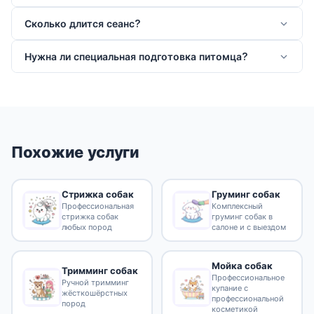
Сколько длится сеанс?
Нужна ли специальная подготовка питомца?
Похожие услуги
Стрижка собак
Груминг собак
Профессиональная
Комплексный
стрижка собак
груминг собак в
любых пород
салоне и с выездом
Мойка собак
Тримминг собак
Профессиональное
Ручной тримминг
купание с
жёсткошёрстных
профессиональной
пород
косметикой