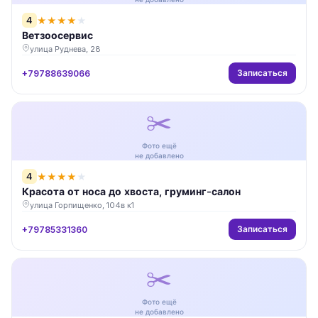
4
★
★
★
★
★
Ветзоосервис
улица Руднева, 28
Записаться
+79788639066
✂️
Фото ещё
не добавлено
4
★
★
★
★
★
Красота от носа до хвоста, груминг-салон
улица Горпищенко, 104в к1
Записаться
+79785331360
✂️
Фото ещё
не добавлено