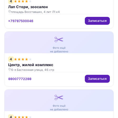
4
★
★
★
★
★
Лап Стори, зоосалон
площадь Восставших, 4 лит Л1 к4
Записаться
+79787500046
✂️
Фото ещё
не добавлено
4
★
★
★
★
★
Центр, жилой комплекс
6-я Бастионная улица, 46 стр
Записаться
88007772288
✂️
Фото ещё
не добавлено
4
★
★
★
★
★