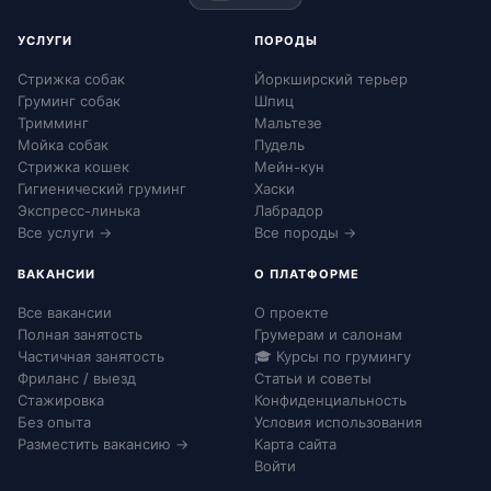
УСЛУГИ
ПОРОДЫ
Стрижка собак
Йоркширский терьер
Груминг собак
Шпиц
Тримминг
Мальтезе
Мойка собак
Пудель
Стрижка кошек
Мейн-кун
Гигиенический груминг
Хаски
Экспресс-линька
Лабрадор
Все услуги →
Все породы →
ВАКАНСИИ
О ПЛАТФОРМЕ
Все вакансии
О проекте
Полная занятость
Грумерам и салонам
Частичная занятость
🎓 Курсы по грумингу
Фриланс / выезд
Статьи и советы
Стажировка
Конфиденциальность
Без опыта
Условия использования
Разместить вакансию →
Карта сайта
Войти