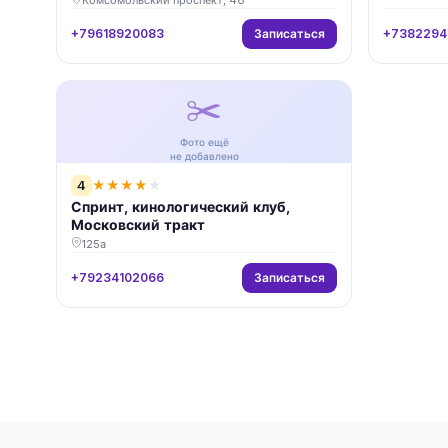
Записаться
+79618920083
+7382294
✂️
Фото ещё
не добавлено
4
★
★
★
★
★
Спринт, кинологический клуб,
Московский тракт
125а
Записаться
+79234102066