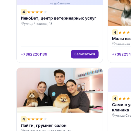
не добавлено
4
★
★
★
★
★
ИнноВет, центр ветеринарных услуг
улица Чкалова, 18
4
★
★
★
Мальтезе
Заливная 
Записаться
+73822201136
+7382294
4
★
★
★
Сами с у
клиника
улица Сте
4
★
★
★
★
★
Лайти, груминг салон
Комсомольский проспект, 48