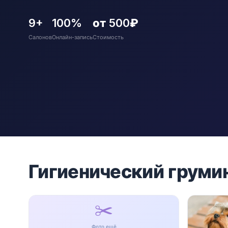
9+
100%
от 500₽
Салонов
Онлайн-запись
Стоимость
Гигиенический груми
✂️
Фото ещё