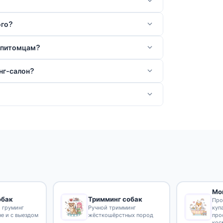
ого?
 питомцам?
нг-салон?
Мо
обак
Тримминг собак
Про
 груминг
Ручной тримминг
куп
не и с выездом
жёсткошёрстных пород
про
кос