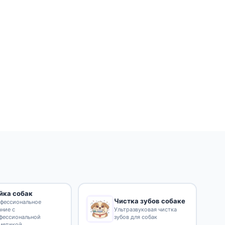
йка собак
Чистка зубов собаке
фессиональное
ание с
Ультразвуковая чистка
фессиональной
зубов для собак
метикой