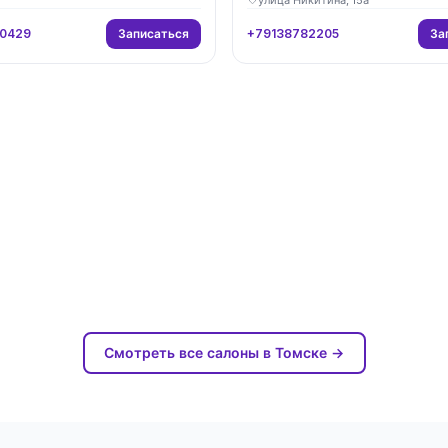
Записаться
За
0429
+79138782205
Смотреть все салоны в Томске →