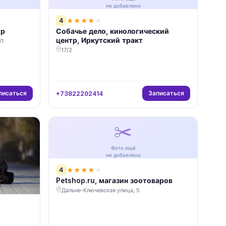
не добавлено
4
★
★
★
★
★
тр
Собачье дело, кинологический
центр, Иркутский тракт
/1
17/2
писаться
Записаться
+73822202414
✂️
Фото ещё
не добавлено
4
★
★
★
★
★
Petshop.ru, магазин зоотоваров
Дальне-Ключевская улица, 5