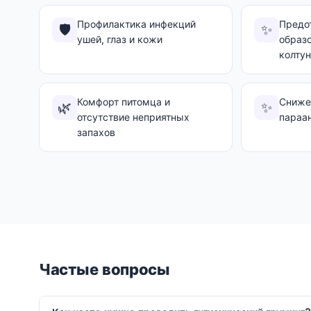
Профилактика инфекций
Предо
🛡️
✨
ушей, глаз и кожи
образ
колту
Комфорт питомца и
Сниже
🌿
✨
отсутствие неприятных
параа
запахов
Частые вопросы