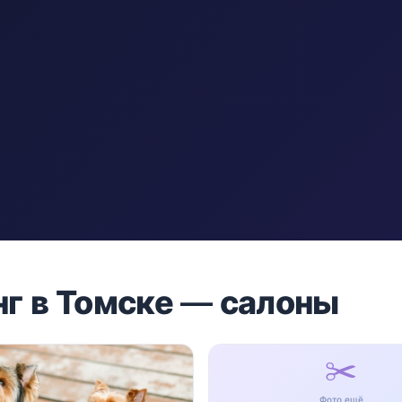
нг в Томске — салоны
✂️
Фото ещё