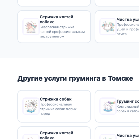
Стрижка когтей
Чистка уш
собаке
Профессиона
Безопасная стрижка
ушей и проф
когтей профессиональным
отита
инструментом
Другие услуги груминга в Томске
Стрижка собак
Груминг с
Профессиональная
Комплексный
стрижка собак любых
собак в сало
пород
Стрижка когтей
Чистка уш
собаке