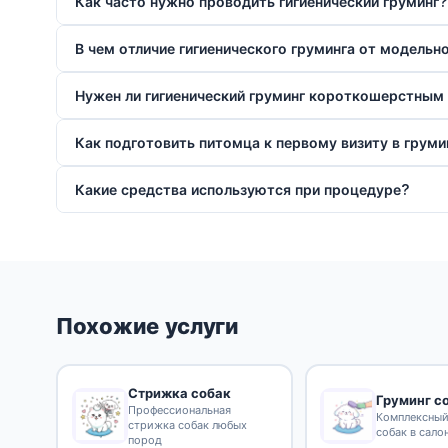
Как часто нужно проводить гигиенический груминг?
В чем отличие гигиенического груминга от модельн
Нужен ли гигиенический груминг короткошерстным
Как подготовить питомца к первому визиту в груми
Какие средства используются при процедуре?
Похожие услуги
Стрижка собак
Груминг с
Профессиональная
Комплексный
стрижка собак любых
собак в сало
пород