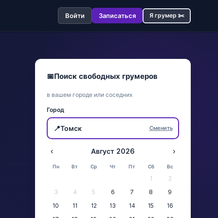
Войти
Записаться
Я грумер ✂️
📅
Поиск свободных грумеров
в вашем городе или соседних
Город
📍
Томск
Сменить
‹
Август 2026
›
Пн
Вт
Ср
Чт
Пт
Сб
Вс
1
2
3
4
5
6
7
8
9
10
11
12
13
14
15
16