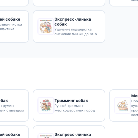
Экспресс-линька
ей собаке
собак
льная чистка
илактика
Удаление подшёрстка,
снижение линьки до 80%
Мо
обак
Тримминг собак
Про
 груминг
Ручной тримминг
куп
не и с выездом
жёсткошёрстных пород
про
кос
Экспресс-линька
ей собаке