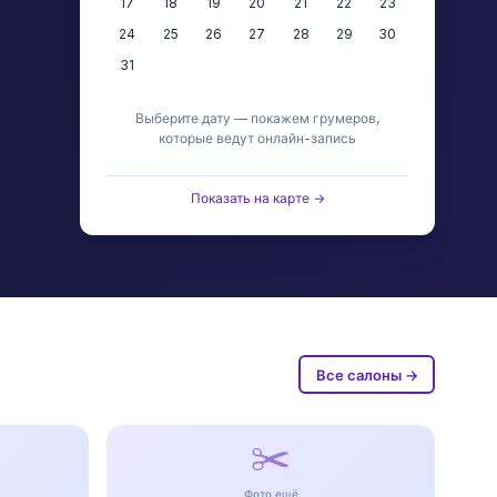
17
18
19
20
21
22
23
24
25
26
27
28
29
30
31
Выберите дату — покажем грумеров,
которые ведут онлайн-запись
Показать на карте →
Все салоны →
✂️
Фото ещё