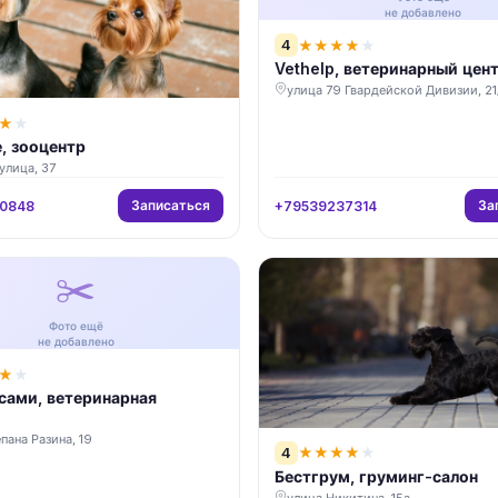
не добавлено
4
★
★
★
★
★
Vethelp, ветеринарный цен
улица 79 Гвардейской Дивизии, 21
★
★
, зооцентр
улица, 37
Записаться
За
0848
+79539237314
✂️
Фото ещё
не добавлено
★
★
сами, ветеринарная
пана Разина, 19
4
★
★
★
★
★
Бестгрум, груминг-салон
улица Никитина, 15а