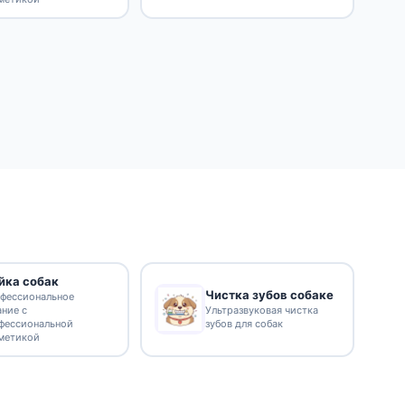
йка собак
Чистка зубов собаке
фессиональное
ание с
Ультразвуковая чистка
фессиональной
зубов для собак
метикой