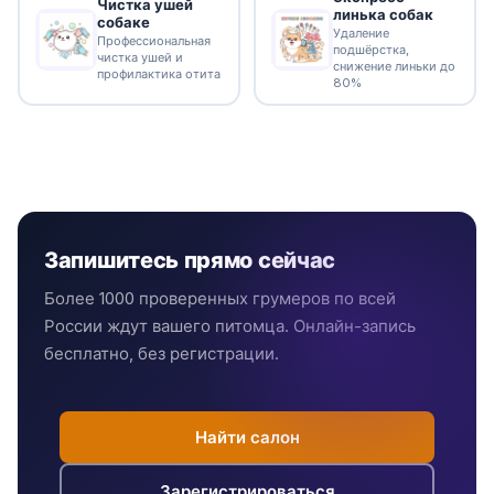
Чистка ушей
линька собак
собаке
Удаление
Профессиональная
подшёрстка,
чистка ушей и
снижение линьки до
профилактика отита
80%
Запишитесь прямо сейчас
Более 1000 проверенных грумеров по всей
России ждут вашего питомца. Онлайн-запись
бесплатно, без регистрации.
Найти салон
Зарегистрироваться