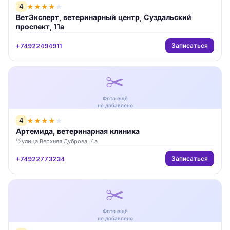
4
★
★
★
★
★
ВетЭксперт, ветеринарный центр, Суздальский
проспект, 11а
Записаться
+74922494911
✂️
Фото ещё
не добавлено
4
★
★
★
★
★
Артемида, ветеринарная клиника
улица Верхняя Дуброва, 4а
Записаться
+74922773234
✂️
Фото ещё
не добавлено