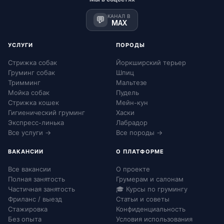
КАНАЛ В
💬
MAX
УСЛУГИ
ПОРОДЫ
Стрижка собак
Йоркширский терьер
Груминг собак
Шпиц
Тримминг
Мальтезе
Мойка собак
Пудель
Стрижка кошек
Мейн-кун
Гигиенический груминг
Хаски
Экспресс-линька
Лабрадор
Все услуги →
Все породы →
ВАКАНСИИ
О ПЛАТФОРМЕ
Все вакансии
О проекте
Полная занятость
Грумерам и салонам
Частичная занятость
🎓 Курсы по грумингу
Фриланс / выезд
Статьи и советы
Стажировка
Конфиденциальность
Без опыта
Условия использования