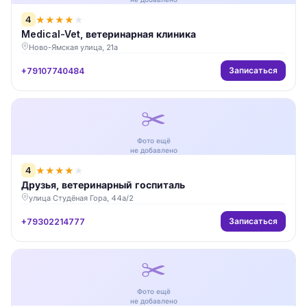
4
★
★
★
★
★
Medical-Vet, ветеринарная клиника
Ново-Ямская улица, 21а
Записаться
+79107740484
✂️
Фото ещё
не добавлено
4
★
★
★
★
★
Друзья, ветеринарный госпиталь
улица Студёная Гора, 44а/2
Записаться
+79302214777
✂️
Фото ещё
не добавлено