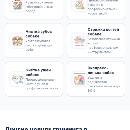
Профессиональное
Ручной тримминг
купание с
жёсткошёрстных
профессиональной
пород
косметикой
Стрижка когтей
Чистка зубов
собаке
собаке
Безопасная стрижка
Ультразвуковая
когтей
чистка зубов для
профессиональным
собак
инструментом
Экспресс-
Чистка ушей
линька собак
собаке
Удаление
Профессиональная
подшёрстка,
чистка ушей и
снижение линьки до
профилактика отита
80%
Другие услуги груминга в