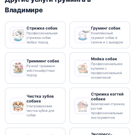
Владимире
Стрижка собак
Груминг собак
Профессиональная
Комплексный
стрижка собак
груминг собак в
любых пород
салоне и с выездом
Мойка собак
Тримминг собак
Профессиональное
Ручной тримминг
купание с
жёсткошёрстных
профессиональной
пород
косметикой
Стрижка когтей
Чистка зубов
собаке
собаке
Безопасная стрижка
Ультразвуковая
когтей
чистка зубов для
профессиональным
собак
инструментом
Экспресс-