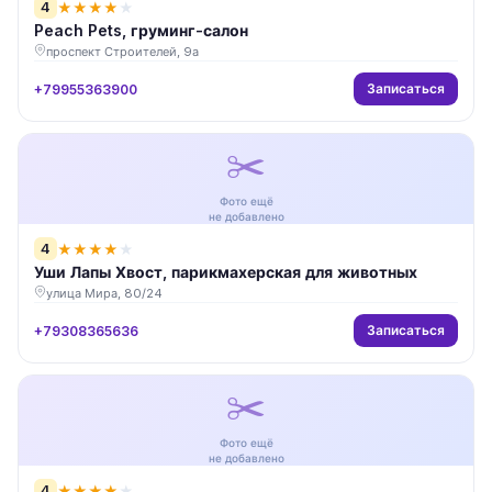
4
★
★
★
★
★
Peach Pets, груминг-салон
проспект Строителей, 9а
Записаться
+79955363900
✂️
Фото ещё
не добавлено
4
★
★
★
★
★
Уши Лапы Хвост, парикмахерская для животных
улица Мира, 80/24
Записаться
+79308365636
✂️
Фото ещё
не добавлено
4
★
★
★
★
★