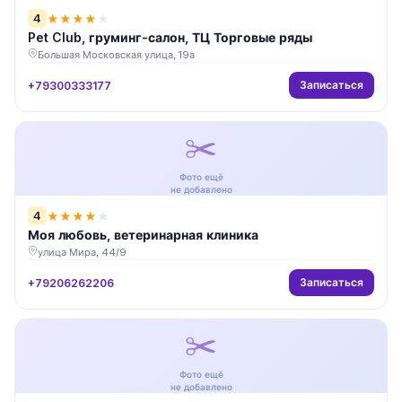
4
★
★
★
★
★
Pet Club, груминг-салон, ТЦ Торговые ряды
Большая Московская улица, 19а
Записаться
+79300333177
✂️
Фото ещё
не добавлено
4
★
★
★
★
★
Моя любовь, ветеринарная клиника
улица Мира, 44/9
Записаться
+79206262206
✂️
Фото ещё
не добавлено