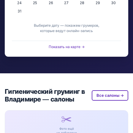
24
25
26
27
28
29
30
31
Выберите дату — покажем грумеров,
которые ведут онлайн-запись
Показать на карте →
Гигиенический груминг в
Все салоны →
Владимире — салоны
✂️
Фото ещё
не добавлено