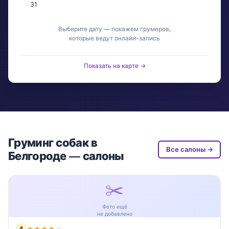
31
Выберите дату — покажем грумеров,
которые ведут онлайн-запись
Показать на карте →
Груминг собак в
Все салоны →
Белгороде — салоны
✂️
Фото ещё
не добавлено
4
★
★
★
★
★