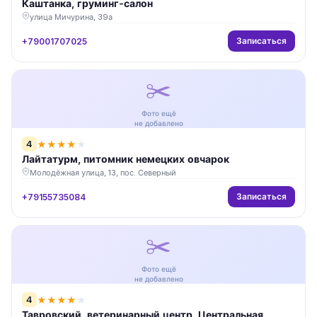
Каштанка, груминг-салон
улица Мичурина, 39а
Записаться
+79001707025
✂️
Фото ещё
не добавлено
4
★
★
★
★
★
Лайтатурм, питомник немецких овчарок
Молодёжная улица, 13, пос. Северный
Записаться
+79155735084
✂️
Фото ещё
не добавлено
4
★
★
★
★
★
Тавровский, ветеринарный центр, Центральная