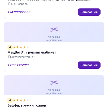
1а, с. Таврово
Записаться
+74722366933
✂️
Фото ещё
не добавлено
4
★
★
★
★
★
МедВет31, груминг-кабинет
Гостёнская улица, 10
Записаться
+79192290219
✂️
Фото ещё
не добавлено
4
★
★
★
★
★
Баффи, груминг салон