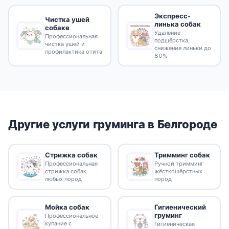
Экспресс-
Чистка ушей
линька собак
собаке
Удаление
Профессиональная
подшёрстка,
чистка ушей и
снижение линьки до
профилактика отита
80%
Другие услуги груминга в Белгороде
Стрижка собак
Тримминг собак
Профессиональная
Ручной тримминг
стрижка собак
жёсткошёрстных
любых пород
пород
Гигиенический
Мойка собак
груминг
Профессиональное
купание с
Гигиеническая