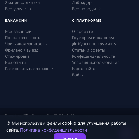
Экспресс-линька
Лабрадор
Все услуги →
Все породы →
ВАКАНСИИ
О ПЛАТФОРМЕ
Все вакансии
О проекте
Полная занятость
Грумерам и салонам
Частичная занятость
🎓 Курсы по грумингу
Фриланс / выезд
Статьи и советы
Стажировка
Конфиденциальность
Без опыта
Условия использования
Разместить вакансию →
Карта сайта
Войти
Оператор ПДн:
№52-25-232090
|
info@grumingo.ru
🍪 Мы используем файлы cookie для улучшения работы
сайта.
Политика конфиденциальности
© 2026 Груминго. Все права защищены.
Понятно
Конфиденциальность
Согласие на ПДн
Соглашение
Карта сайта