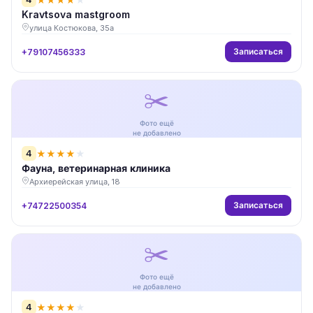
Kravtsova mastgroom
улица Костюкова, 35а
Записаться
+79107456333
✂️
Фото ещё
не добавлено
4
★
★
★
★
★
Фауна, ветеринарная клиника
Архиерейская улица, 18
Записаться
+74722500354
✂️
Фото ещё
не добавлено
4
★
★
★
★
★