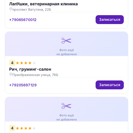
ЛапУшки, ветеринарная клиника
проспект Ватутина, 22Б
Записаться
+79065670012
✂️
Фото ещё
не добавлено
4
★
★
★
★
★
Рич, груминг-салон
Преображенская улица, 78Б
Записаться
+79205697129
✂️
Фото ещё
не добавлено
4
★
★
★
★
★