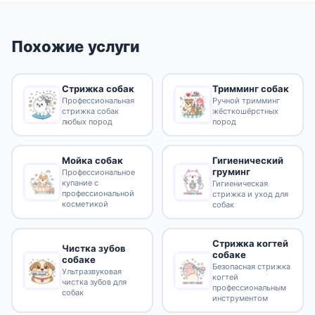
Похожие услуги
Стрижка собак
Тримминг собак
Профессиональная
Ручной тримминг
стрижка собак
жёсткошёрстных
любых пород
пород
Гигиенический
Мойка собак
груминг
Профессиональное
купание с
Гигиеническая
профессиональной
стрижка и уход для
косметикой
собак
Стрижка когтей
Чистка зубов
собаке
собаке
Безопасная стрижка
Ультразвуковая
когтей
чистка зубов для
профессиональным
собак
инструментом