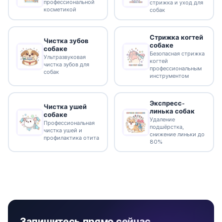
профессиональной
стрижка и уход для
косметикой
собак
Стрижка когтей
Чистка зубов
собаке
собаке
Безопасная стрижка
Ультразвуковая
когтей
чистка зубов для
профессиональным
собак
инструментом
Экспресс-
Чистка ушей
линька собак
собаке
Удаление
Профессиональная
подшёрстка,
чистка ушей и
снижение линьки до
профилактика отита
80%
Запишитесь прямо сейчас