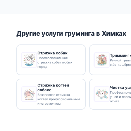
Другие услуги груминга в Химках
Стрижка собак
Тримминг 
Профессиональная
Ручной трим
стрижка собак любых
жёсткошёрс
пород
Стрижка когтей
Чистка уш
собаке
Профессиона
Безопасная стрижка
ушей и проф
когтей профессиональным
отита
инструментом