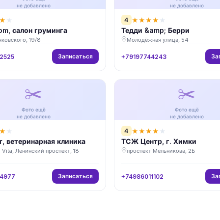
не добавлено
не добавлено
4
★
★
★
★
★
★
★
om, салон груминга
Тедди &amp; Берри
ковского, 19/8
Молодёжная улица, 54
Записаться
За
2525
+79197744243
✂️
✂️
Фото ещё
Фото ещё
не добавлено
не добавлено
4
★
★
★
★
★
★
★
, ветеринарная клиника
ТСЖ Центр, г. Химки
Vita, Ленинский проспект, 18
проспект Мельникова, 2Б
Записаться
За
4977
+74986011102