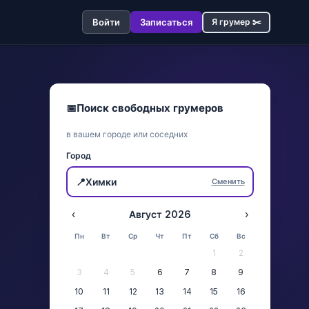
Войти
Записаться
Я грумер ✂️
📅
Поиск свободных грумеров
в вашем городе или соседних
Город
📍
Химки
Сменить
‹
Август 2026
›
Пн
Вт
Ср
Чт
Пт
Сб
Вс
1
2
3
4
5
6
7
8
9
10
11
12
13
14
15
16