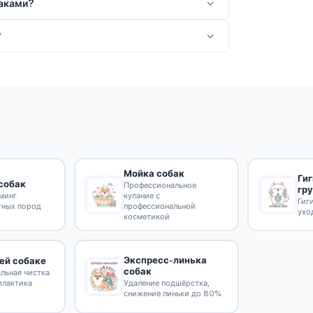
баками?
?
Мойка собак
Ги
собак
Профессиональное
гр
минг
купание с
Гиг
тных пород
профессиональной
ухо
косметикой
Экспресс-линька
ей собаке
собак
льная чистка
илактика
Удаление подшёрстка,
снижение линьки до 80%