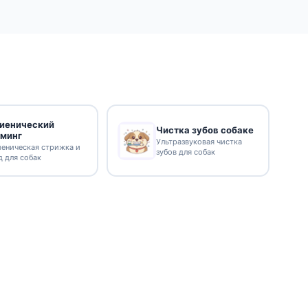
гиенический
Чистка зубов собаке
уминг
Ультразвуковая чистка
иеническая стрижка и
зубов для собак
д для собак