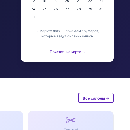
17
18
19
20
21
22
23
24
25
26
27
28
29
30
31
Выберите дату — покажем грумеров,
которые ведут онлайн-запись
Показать на карте →
Все салоны →
✂️
Фото ещё