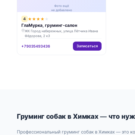
Фото ещё
не добавлено
4
★
★
★
★
★
ГлаМурка, груминг-салон
ЖК Город набережных, улица Лётчика Ивана
Фёдорова, 2 к3
Записаться
+79035493436
Груминг собак в Химках — что нуж
Профессиональный груминг собак в Химках — это к