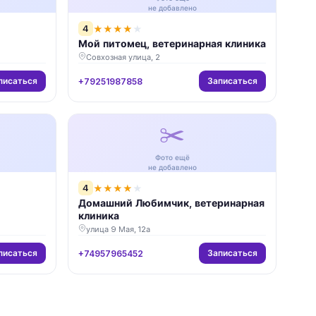
не добавлено
4
★
★
★
★
★
Мой питомец, ветеринарная клиника
Совхозная улица, 2
писаться
Записаться
+79251987858
✂️
Фото ещё
не добавлено
4
★
★
★
★
★
Домашний Любимчик, ветеринарная
клиника
улица 9 Мая, 12а
писаться
Записаться
+74957965452