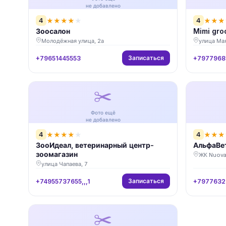
не добавлено
4
4
★
★
★
★
★
★
★
★
Зоосалон
Mimi gro
Молодёжная улица, 2а
улица Мая
Записаться
+79651445553
+7977968
✂️
Фото ещё
не добавлено
4
4
★
★
★
★
★
★
★
★
ЗооИдеал, ветеринарный центр-
АльфаВет
зоомагазин
ЖК Nuova 
улица Чапаева, 7
Записаться
+74955737655,,,1
+7977632
✂️