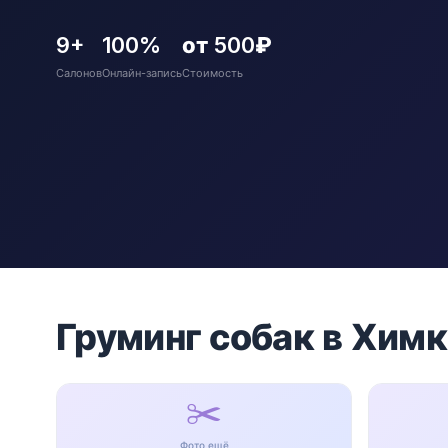
9+
100%
от 500₽
Салонов
Онлайн-запись
Стоимость
Груминг собак в Хим
✂️
Фото ещё