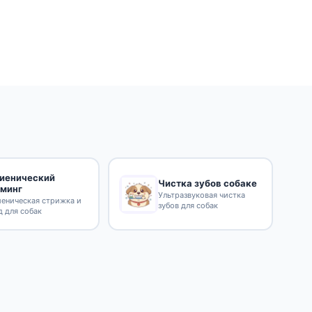
гиенический
Чистка зубов собаке
уминг
Ультразвуковая чистка
иеническая стрижка и
зубов для собак
д для собак