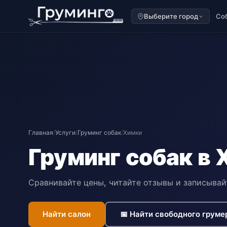
Выберите город
Со
Главная
/
Услуги
/
Груминг собак
/
Химки
Груминг собак в 
Сравнивайте цены, читайте отзывы и записывай
Найти салон
📅 Найти свободного груме