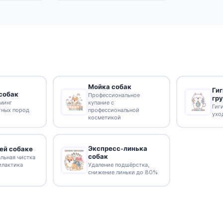
Мойка собак
Ги
собак
Профессиональное
гр
минг
купание с
Гиг
тных пород
профессиональной
ухо
косметикой
Экспресс-линька
ей собаке
собак
льная чистка
илактика
Удаление подшёрстка,
снижение линьки до 80%