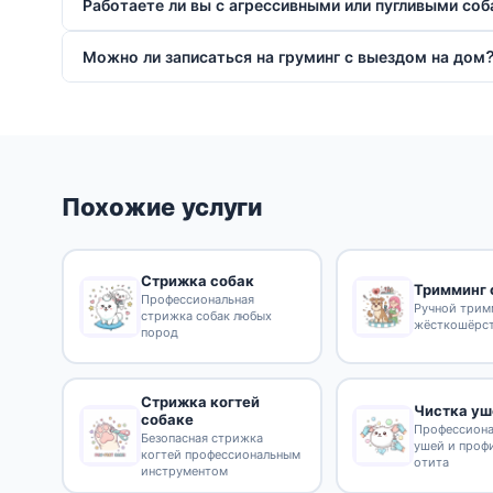
Работаете ли вы с агрессивными или пугливыми со
Можно ли записаться на груминг с выездом на дом
Похожие услуги
Стрижка собак
Тримминг 
Профессиональная
Ручной трим
стрижка собак любых
жёсткошёрс
пород
Стрижка когтей
Чистка уш
собаке
Профессиона
Безопасная стрижка
ушей и проф
когтей профессиональным
отита
инструментом