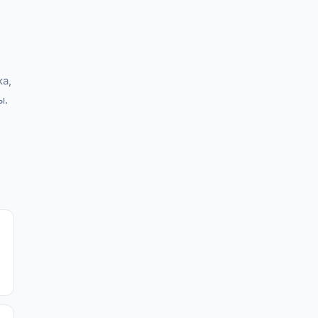
а,
ы.