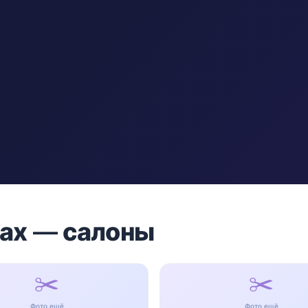
ках — салоны
✂️
✂️
Фото ещё
Фото ещё