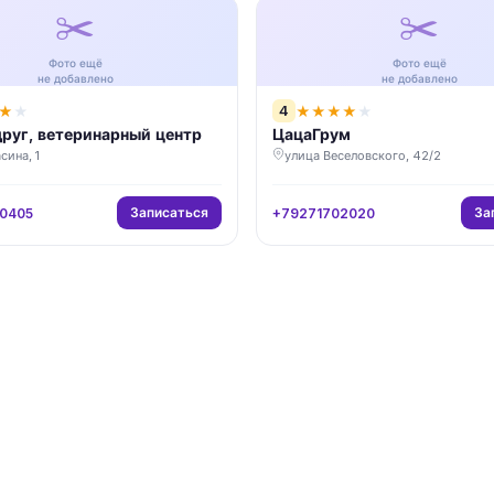
✂️
✂️
Фото ещё
Фото ещё
не добавлено
не добавлено
4
★
★
★
★
★
★
★
руг, ветеринарный центр
ЦацаГрум
сина, 1
улица Веселовского, 42/2
Записаться
За
0405
+79271702020