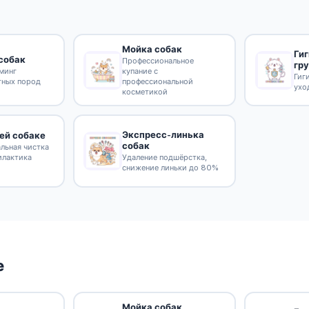
Мойка собак
Ги
собак
Профессиональное
гр
минг
купание с
Гиг
тных пород
профессиональной
ухо
косметикой
Экспресс-линька
ей собаке
собак
льная чистка
илактика
Удаление подшёрстка,
снижение линьки до 80%
е
Мойка собак