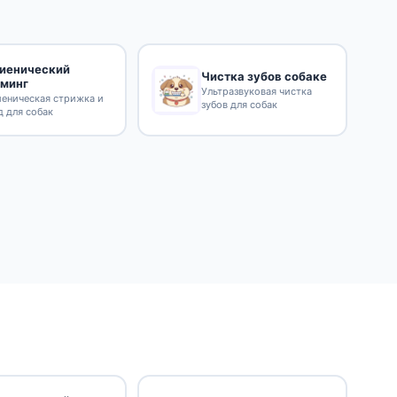
гиенический
Чистка зубов собаке
уминг
Ультразвуковая чистка
иеническая стрижка и
зубов для собак
д для собак