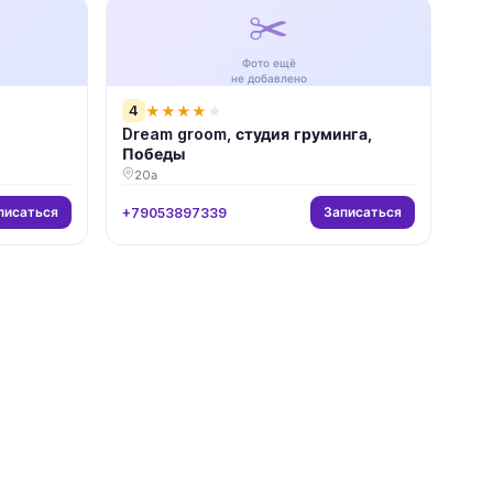
✂️
Фото ещё
не добавлено
4
★
★
★
★
★
Dream groom, студия груминга,
Победы
20а
писаться
Записаться
+79053897339