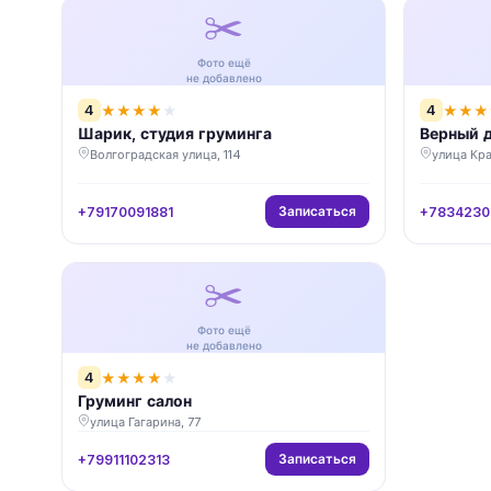
✂️
Фото ещё
не добавлено
4
4
★
★
★
★
★
★
★
★
Шарик, студия груминга
Верный д
Волгоградская улица, 114
улица Кра
Записаться
+79170091881
+7834230
✂️
Фото ещё
не добавлено
4
★
★
★
★
★
Груминг салон
улица Гагарина, 77
Записаться
+79911102313