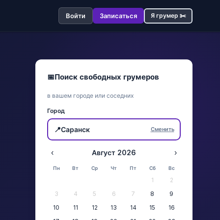
Войти
Записаться
Я грумер ✂️
📅
Поиск свободных грумеров
в вашем городе или соседних
Город
📍
Саранск
Сменить
‹
Август 2026
›
Пн
Вт
Ср
Чт
Пт
Сб
Вс
1
2
3
4
5
6
7
8
9
10
11
12
13
14
15
16