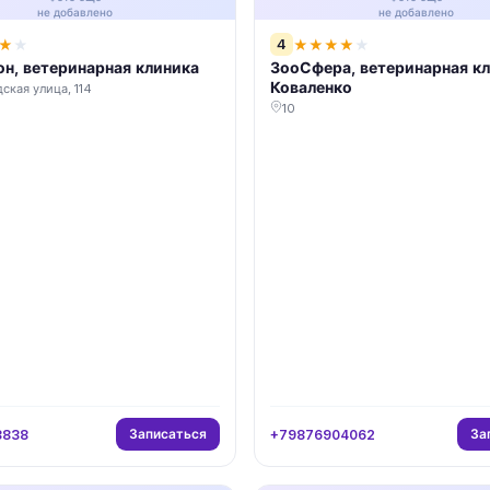
не добавлено
не добавлено
4
★
★
★
★
★
★
★
н, ветеринарная клиника
ЗооСфера, ветеринарная кл
Коваленко
ская улица, 114
10
Записаться
За
3838
+79876904062