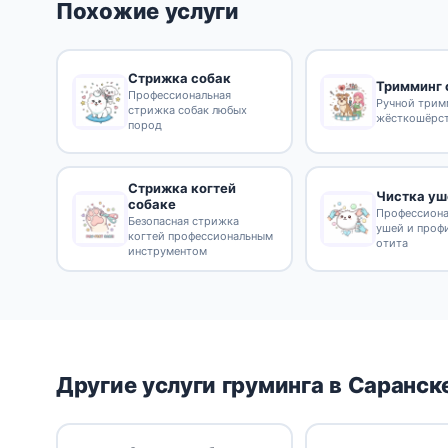
Похожие услуги
Стрижка собак
Тримминг 
Профессиональная
Ручной трим
стрижка собак любых
жёсткошёрс
пород
Стрижка когтей
Чистка уш
собаке
Профессиона
Безопасная стрижка
ушей и проф
когтей профессиональным
отита
инструментом
Другие услуги груминга в Саранск