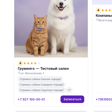
4
★
★
★
Компаньо
Волгоград
4
★
★
★
★
★
Груминго — Тестовый салон
ул. Московская, 1
Стрижка собаки (малая порода)
Стрижка собаки (средняя порода)
Стрижка собаки (крупная порода)
+1
Записаться
+7 927 100-00-01
+7951050