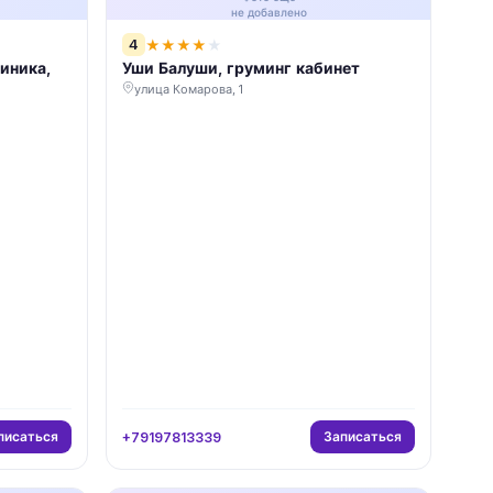
не добавлено
4
★
★
★
★
★
иника,
Уши Балуши, груминг кабинет
улица Комарова, 1
писаться
Записаться
+79197813339