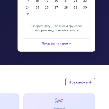
17
18
19
20
21
22
23
24
25
26
27
28
29
30
31
Выберите дату — покажем грумеров,
которые ведут онлайн-запись
Показать на карте →
Все салоны →
✂️
Фото ещё