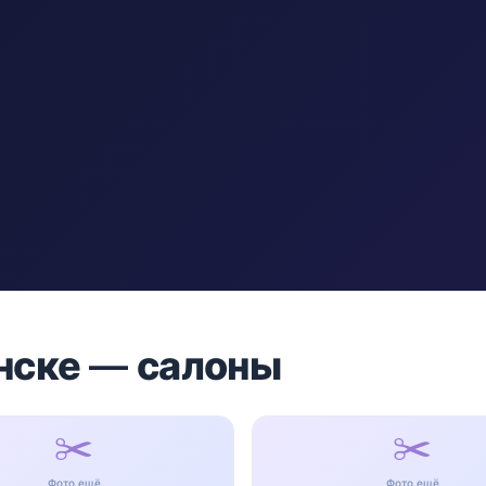
анске — салоны
✂️
✂️
Фото ещё
Фото ещё