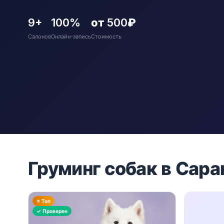
9+
100%
от 500₽
Салонов
Онлайн-запись
Стоимость
Груминг собак в Сар
⭐ Топ
✓ Проверен