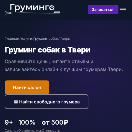
Записаться
Главная
/
Услуги
/
Груминг собак
/
Тверь
Груминг собак в Твери
Сравнивайте цены, читайте отзывы и
записывайтесь онлайн к лучшим грумерам Твери.
Найти салон
📅 Найти свободного грумера
9+
100%
от 500₽
Салонов
Онлайн-запись
Стоимость