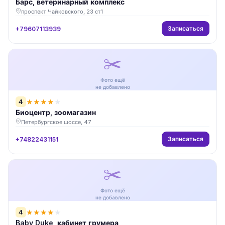
Барс, ветеринарный комплекс
проспект Чайковского, 23 ст1
Записаться
+79607113939
✂️
Фото ещё
не добавлено
4
★
★
★
★
★
Биоцентр, зоомагазин
Петербургское шоссе, 47
Записаться
+74822431151
✂️
Фото ещё
не добавлено
4
★
★
★
★
★
Baby Duke, кабинет грумера