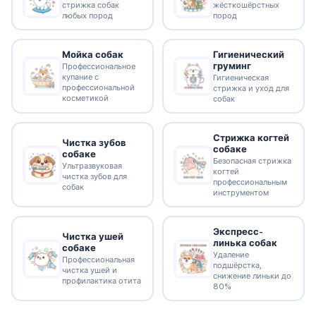
стрижка собак
жёсткошёрстных
любых пород
пород
Гигиенический
Мойка собак
груминг
Профессиональное
купание с
Гигиеническая
профессиональной
стрижка и уход для
косметикой
собак
Стрижка когтей
Чистка зубов
собаке
собаке
Безопасная стрижка
Ультразвуковая
когтей
чистка зубов для
профессиональным
собак
инструментом
Экспресс-
Чистка ушей
линька собак
собаке
Удаление
Профессиональная
подшёрстка,
чистка ушей и
снижение линьки до
профилактика отита
80%