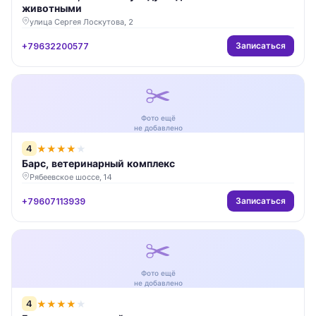
животными
улица Сергея Лоскутова, 2
Записаться
+79632200577
✂️
Фото ещё
не добавлено
4
★
★
★
★
★
Барс, ветеринарный комплекс
Рябеевское шоссе, 14
Записаться
+79607113939
✂️
Фото ещё
не добавлено
4
★
★
★
★
★