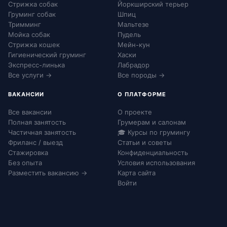
Стрижка собак
Йоркширский терьер
Груминг собак
Шпиц
Тримминг
Мальтезе
Мойка собак
Пудель
Стрижка кошек
Мейн-кун
Гигиенический груминг
Хаски
Экспресс-линька
Лабрадор
Все услуги →
Все породы →
ВАКАНСИИ
О ПЛАТФОРМЕ
Все вакансии
О проекте
Полная занятость
Грумерам и салонам
Частичная занятость
🎓 Курсы по грумингу
Фриланс / выезд
Статьи и советы
Стажировка
Конфиденциальность
Без опыта
Условия использования
Разместить вакансию →
Карта сайта
Войти