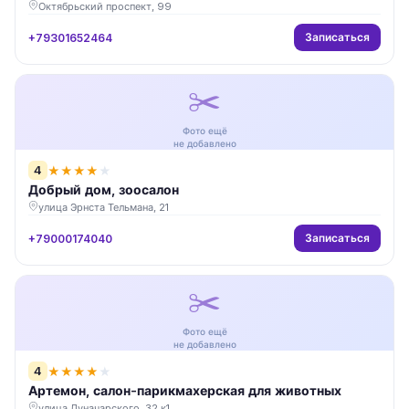
Октябрьский проспект, 99
Записаться
+79301652464
✂️
Фото ещё
не добавлено
4
★
★
★
★
★
Добрый дом, зоосалон
улица Эрнста Тельмана, 21
Записаться
+79000174040
✂️
Фото ещё
не добавлено
4
★
★
★
★
★
Артемон, салон-парикмахерская для животных
улица Луначарского, 32 к1