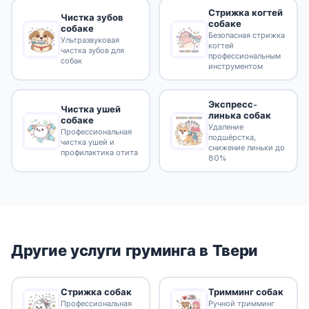
Стрижка когтей
Чистка зубов
собаке
собаке
Безопасная стрижка
Ультразвуковая
когтей
чистка зубов для
профессиональным
собак
инструментом
Экспресс-
Чистка ушей
линька собак
собаке
Удаление
Профессиональная
подшёрстка,
чистка ушей и
снижение линьки до
профилактика отита
80%
Другие услуги груминга в Твери
Стрижка собак
Тримминг собак
Профессиональная
Ручной тримминг