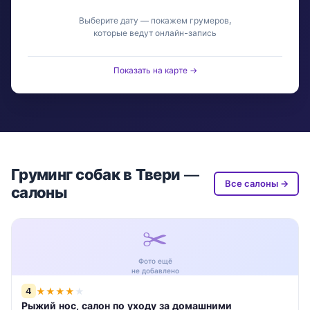
Выберите дату — покажем грумеров,
которые ведут онлайн-запись
Показать на карте →
Груминг собак в Твери —
Все салоны →
салоны
✂️
Фото ещё
не добавлено
4
★
★
★
★
★
Рыжий нос, салон по уходу за домашними