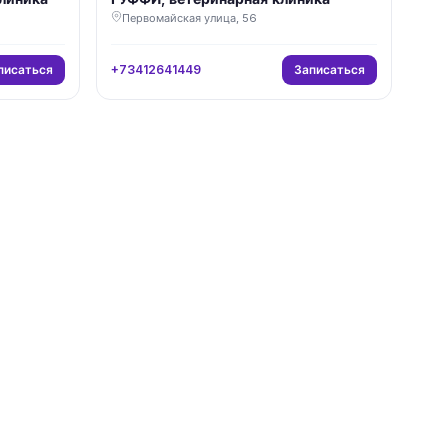
Первомайская улица, 56
писаться
Записаться
+73412641449