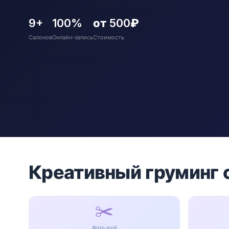
9+
100%
от 500₽
Салонов
Онлайн-запись
Стоимость
Креативный груминг 
✂️
Фото ещё