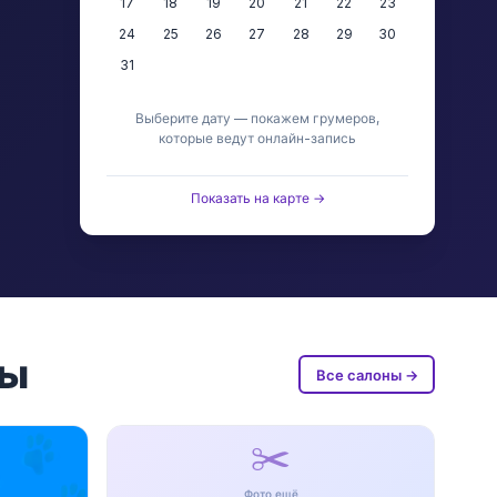
17
18
19
20
21
22
23
24
25
26
27
28
29
30
31
Выберите дату — покажем грумеров,
которые ведут онлайн-запись
Показать на карте →
ны
Все салоны →
✂️
Фото ещё