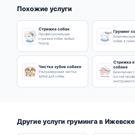
Похожие услуги
Стрижка собак
Груминг с
Профессиональная
Комплексный
стрижка собак любых
собак в сало
пород
Стрижка к
Чистка зубов собаке
собаке
Ультразвуковая чистка
Безопасная 
зубов для собак
когтей проф
инструмент
Другие услуги груминга в Ижевске