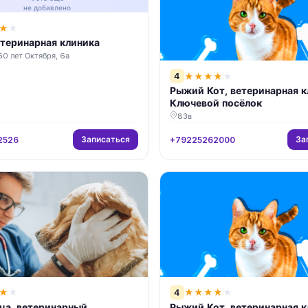
не добавлено
★
★
етеринарная клиника
0 лет Октября, 6а
4
★
★
★
★
★
Рыжий Кот, ветеринарная к
Ключевой посёлок
83в
Записаться
За
2526
+79225262000
4
★
★
★
★
★
★
★
ца, ветеринарный
Рыжий Кот, ветеринарная к