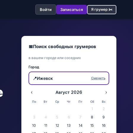
Войти
Записаться
Я грумер ✂️
📅
Поиск свободных грумеров
в вашем городе или соседних
Город
📍
Ижевск
Сменить
е
‹
Август 2026
›
Пн
Вт
Ср
Чт
Пт
Сб
Вс
1
2
3
4
5
6
7
8
9
10
11
12
13
14
15
16