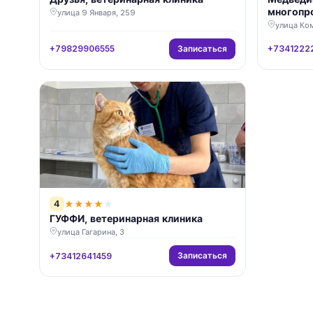
многопр
улица 9 Января, 259
улица Ко
Записаться
+79829906555
+7341222
4
★
★
★
★
★
ГУФФИ, ветеринарная клиника
улица Гагарина, 3
Записаться
+73412641459