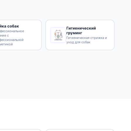
йка собак
Гигиенический
фессиональное
груминг
ание с
Гигиеническая стрижка и
фессиональной
уход для собак
метикой