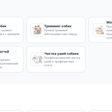
Мо
обак
Тримминг собак
Про
 груминг
Ручной тримминг
куп
не и с выездом
жёсткошёрстных пород
про
кос
огтей
Чистка ушей собаке
Профессиональная чистка
стрижка
ушей и профилактика
ессиональным
отита
ом