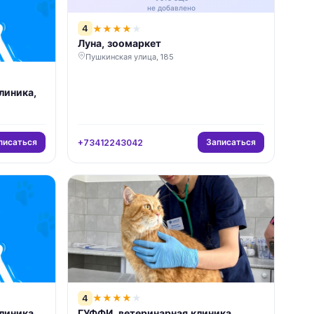
не добавлено
4
★
★
★
★
★
Луна, зоомаркет
Пушкинская улица, 185
линика,
писаться
Записаться
+73412243042
4
★
★
★
★
★
линика
ГУФФИ, ветеринарная клиника