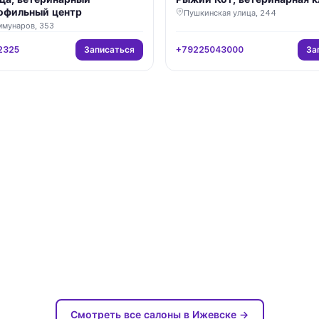
офильный центр
Пушкинская улица, 244
ммунаров, 353
Записаться
За
2325
+79225043000
Смотреть все салоны в Ижевске →