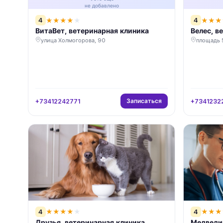
не добавлено
4
4
★
★
★
★
★
★
★
★
ВитаВет, ветеринарная клиника
Велес, в
улица Холмогорова, 90
площадь 5
Записаться
+73412242771
+7341232
4
4
★
★
★
★
★
★
★
★
Друзья, ветеринарная клиника
Медведи