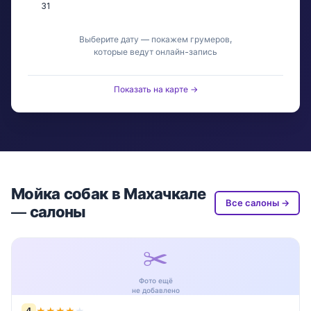
31
Выберите дату — покажем грумеров,
которые ведут онлайн-запись
Показать на карте →
Мойка собак в Махачкале
Все салоны →
— салоны
✂️
Фото ещё
не добавлено
4
★
★
★
★
★