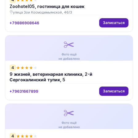
Zoohotel05, гостиница для кошек
улица Зои Космодемьянской, 46/3
Записаться
+79886908646
✂️
Фото ещё
не добавлено
4
★
★
★
★
★
9 жизней, ветеринарная клиника, 2-й
Сергокалинский тупик, 5
Записаться
+79631667899
✂️
Фото ещё
не добавлено
4
★
★
★
★
★