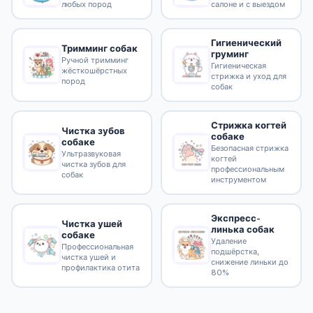
любых пород
салоне и с выездом
Гигиенический
Тримминг собак
груминг
Ручной тримминг
Гигиеническая
жёсткошёрстных
стрижка и уход для
пород
собак
Стрижка когтей
Чистка зубов
собаке
собаке
Безопасная стрижка
Ультразвуковая
когтей
чистка зубов для
профессиональным
собак
инструментом
Экспресс-
Чистка ушей
линька собак
собаке
Удаление
Профессиональная
подшёрстка,
чистка ушей и
снижение линьки до
профилактика отита
80%