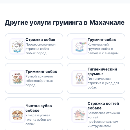
Другие услуги груминга в Махачкале
Стрижка собак
Груминг собак
Профессиональная
Комплексный
стрижка собак
груминг собак в
любых пород
салоне и с выездом
Гигиенический
Тримминг собак
груминг
Ручной тримминг
Гигиеническая
жёсткошёрстных
стрижка и уход для
пород
собак
Стрижка когтей
Чистка зубов
собаке
собаке
Безопасная стрижка
Ультразвуковая
когтей
чистка зубов для
профессиональным
собак
инструментом