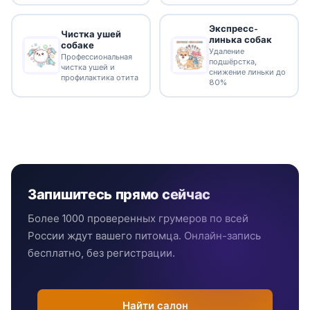
Экспресс-
Чистка ушей
линька собак
собаке
Удаление
Профессиональная
подшёрстка,
чистка ушей и
снижение линьки до
профилактика отита
80%
Запишитесь прямо сейчас
Более 1000 проверенных грумеров по всей
России ждут вашего питомца. Онлайн-запись
бесплатно, без регистрации.
Найти салон