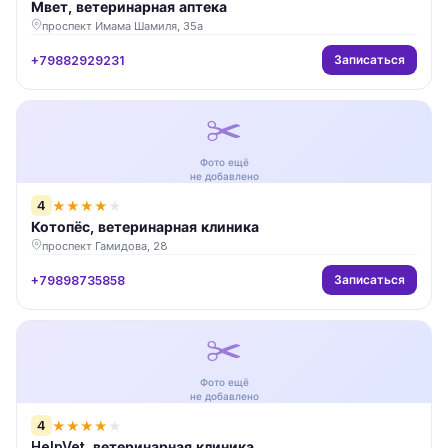
Мвет, ветеринарная аптека
проспект Имама Шамиля, 35а
Записаться
+79882929231
✂️
Фото ещё
не добавлено
4
★
★
★
★
★
Котопёс, ветеринарная клиника
проспект Гамидова, 28
Записаться
+79898735858
✂️
Фото ещё
не добавлено
4
★
★
★
★
★
HelpVet, ветеринарная клиника