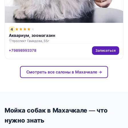
4
★
★
★
★
★
Аквариум, зоомагазин
проспект Гамидова, 55г
Записаться
+79898993378
Смотреть все салоны в Махачкале →
Мойка собак в Махачкале — что
нужно знать