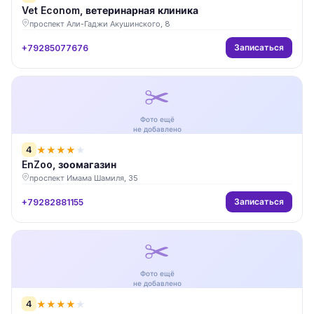
Vet Econom, ветеринарная клиника
проспект Али-Гаджи Акушинского, 8
Записаться
+79285077676
✂️
Фото ещё
не добавлено
4
★
★
★
★
★
EnZoo, зоомагазин
проспект Имама Шамиля, 35
Записаться
+79282881155
✂️
Фото ещё
не добавлено
4
★
★
★
★
★