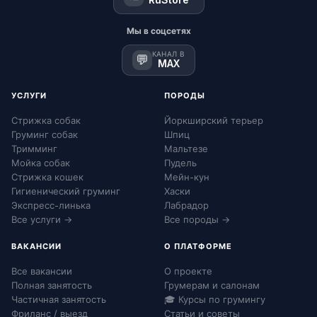
Мы в соцсетях
КАНАЛ В
💬
MAX
УСЛУГИ
ПОРОДЫ
Стрижка собак
Йоркширский терьер
Груминг собак
Шпиц
Тримминг
Мальтезе
Мойка собак
Пудель
Стрижка кошек
Мейн-кун
Гигиенический груминг
Хаски
Экспресс-линька
Лабрадор
Все услуги →
Все породы →
ВАКАНСИИ
О ПЛАТФОРМЕ
Все вакансии
О проекте
Полная занятость
Грумерам и салонам
Частичная занятость
🎓 Курсы по грумингу
Фриланс / выезд
Статьи и советы