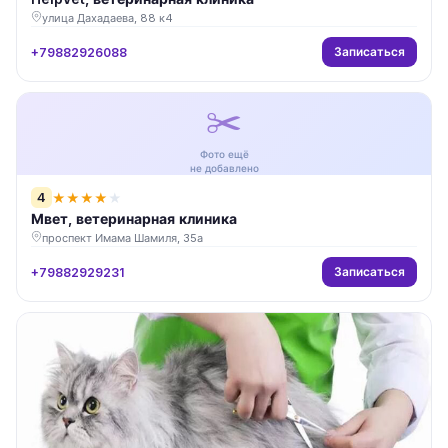
улица Дахадаева, 88 к4
Записаться
+79882926088
✂️
Фото ещё
не добавлено
4
★
★
★
★
★
Мвет, ветеринарная клиника
проспект Имама Шамиля, 35а
Записаться
+79882929231