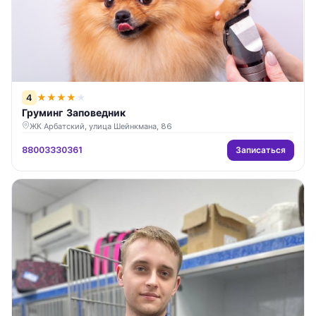
4
★
★
★
★
★
Груминг Заповедник
ЖК Арбатский, улица Шейнкмана, 86
Записаться
88003330361