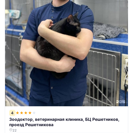
4
★
★
★
★
★
Зоодоктор, ветеринарная клиника, БЦ Решетников,
проезд Решетникова
22