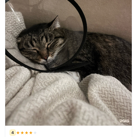
4
★
★
★
★
★