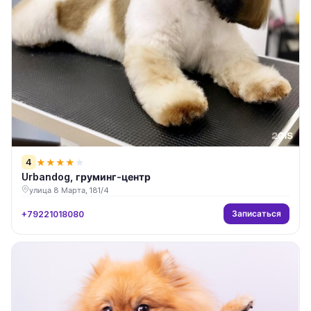
4
★
★
★
★
★
Urbandog, груминг-центр
улица 8 Марта, 181/4
Записаться
+79221018080