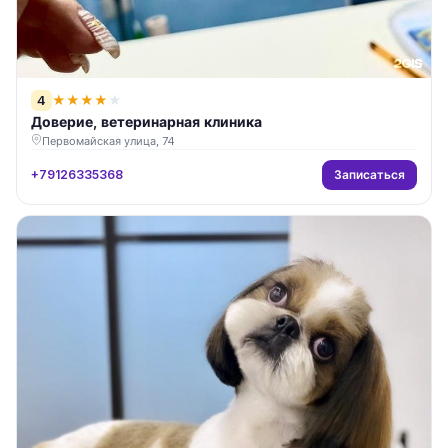
4
★
★
★
★
★
Доверие, ветеринарная клиника
Первомайская улица, 74
Записаться
+79126335368