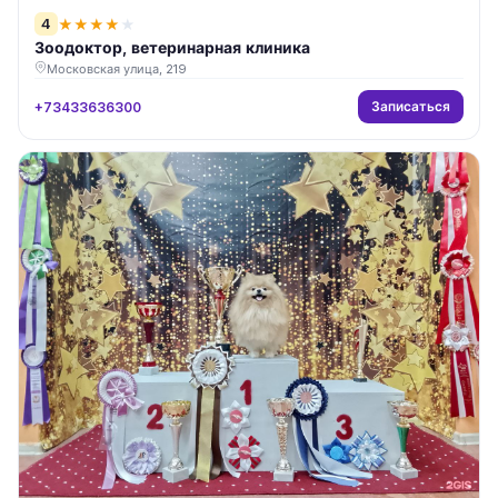
4
★
★
★
★
★
Зоодоктор, ветеринарная клиника
Московская улица, 219
Записаться
+73433636300