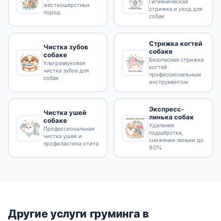
Гигиеническая
жёсткошёрстных
стрижка и уход для
пород
собак
Стрижка когтей
Чистка зубов
собаке
собаке
Безопасная стрижка
Ультразвуковая
когтей
чистка зубов для
профессиональным
собак
инструментом
Экспресс-
Чистка ушей
линька собак
собаке
Удаление
Профессиональная
подшёрстка,
чистка ушей и
снижение линьки до
профилактика отита
80%
Другие услуги груминга в