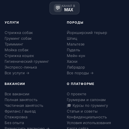
КАНАЛ В
💬
MAX
УСЛУГИ
ПОРОДЫ
Стрижка собак
Йоркширский терьер
Груминг собак
Шпиц
Тримминг
Мальтезе
Мойка собак
Пудель
Стрижка кошек
Мейн-кун
Гигиенический груминг
Хаски
Экспресс-линька
Лабрадор
Все услуги →
Все породы →
ВАКАНСИИ
О ПЛАТФОРМЕ
Все вакансии
О проекте
Полная занятость
Грумерам и салонам
Частичная занятость
🎓 Курсы по грумингу
Фриланс / выезд
Статьи и советы
Стажировка
Конфиденциальность
Без опыта
Условия использования
Разместить вакансию →
Карта сайта