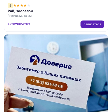
4
★
★
★
★
★
Рай, зоосалон
улица Мира, 23
Записаться
+79126652321