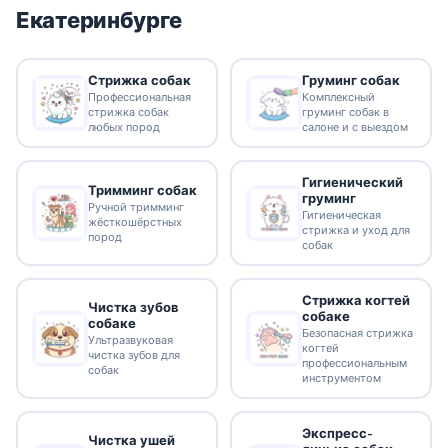
Екатеринбурге
Стрижка собак
Груминг собак
Профессиональная
Комплексный
стрижка собак
груминг собак в
любых пород
салоне и с выездом
Гигиенический
Тримминг собак
груминг
Ручной тримминг
Гигиеническая
жёсткошёрстных
стрижка и уход для
пород
собак
Стрижка когтей
Чистка зубов
собаке
собаке
Безопасная стрижка
Ультразвуковая
когтей
чистка зубов для
профессиональным
собак
инструментом
Экспресс-
Чистка ушей