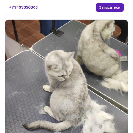
Записаться
+73433636300