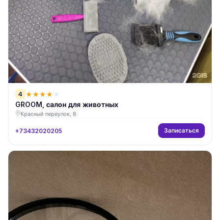
4
★
★
★
★
★
GROOM, салон для животных
Красный переулок, 8
Записаться
+73432020205