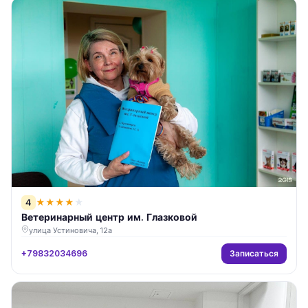
4
★
★
★
★
★
Ветеринарный центр им. Глазковой
улица Устиновича, 12а
Записаться
+79832034696