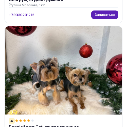
улица Молокова, 1 к2
Записаться
+79330231212
4
★
★
★
★
★
Doggie&amp;Cat, студия груминга