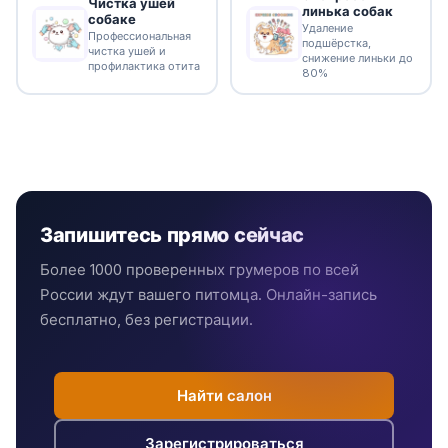
Чистка ушей
линька собак
собаке
Удаление
Профессиональная
подшёрстка,
чистка ушей и
снижение линьки до
профилактика отита
80%
Запишитесь прямо сейчас
Более 1000 проверенных грумеров по всей
России ждут вашего питомца. Онлайн-запись
бесплатно, без регистрации.
Найти салон
Зарегистрироваться