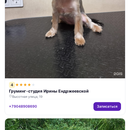
4
★
★
★
★
★
Груминг-студия Ирины Ендржеевской
Высотная улица, 19
Записаться
+79048908690