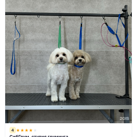
4
★
★
★
★
★
СибГрум, студия груминга