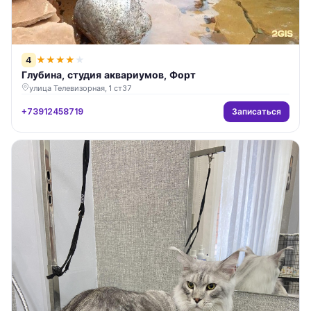
4
★
★
★
★
★
Глубина, студия аквариумов, Форт
улица Телевизорная, 1 ст37
Записаться
+73912458719