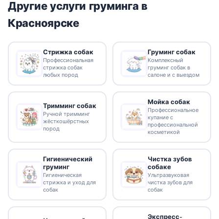
Другие услуги груминга в
Красноярске
Стрижка собак
Груминг собак
Профессиональная
Комплексный
стрижка собак
груминг собак в
любых пород
салоне и с выездом
Мойка собак
Тримминг собак
Профессиональное
Ручной тримминг
купание с
жёсткошёрстных
профессиональной
пород
косметикой
Гигиенический
Чистка зубов
груминг
собаке
Гигиеническая
Ультразвуковая
стрижка и уход для
чистка зубов для
собак
собак
Экспресс-