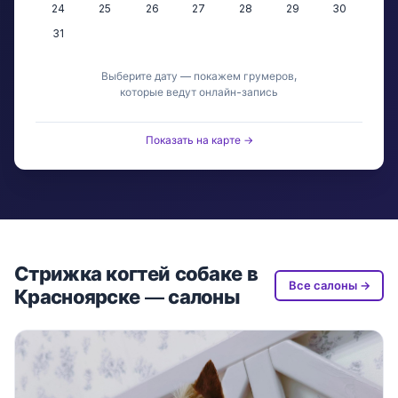
24
25
26
27
28
29
30
31
Выберите дату — покажем грумеров,
которые ведут онлайн-запись
Показать на карте →
Стрижка когтей собаке в
Все салоны →
Красноярске — салоны