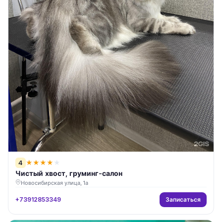
4
★
★
★
★
★
Чистый хвост, груминг-салон
Новосибирская улица, 1а
Записаться
+73912853349