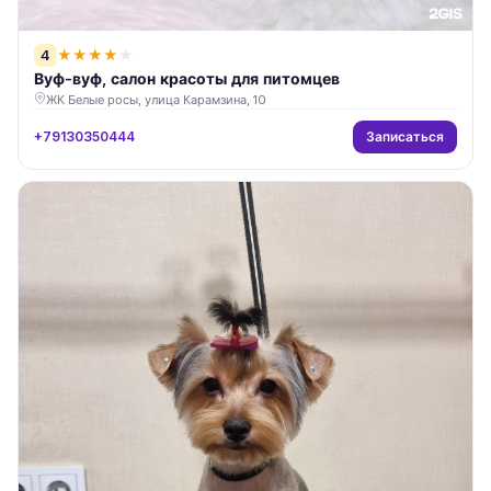
4
★
★
★
★
★
Вуф-вуф, салон красоты для питомцев
ЖК Белые росы, улица Карамзина, 10
Записаться
+79130350444