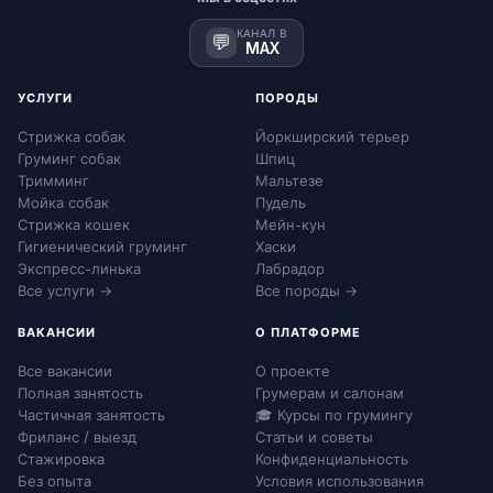
КАНАЛ В
💬
MAX
УСЛУГИ
ПОРОДЫ
Стрижка собак
Йоркширский терьер
Груминг собак
Шпиц
Тримминг
Мальтезе
Мойка собак
Пудель
Стрижка кошек
Мейн-кун
Гигиенический груминг
Хаски
Экспресс-линька
Лабрадор
Все услуги →
Все породы →
ВАКАНСИИ
О ПЛАТФОРМЕ
Все вакансии
О проекте
Полная занятость
Грумерам и салонам
Частичная занятость
🎓 Курсы по грумингу
Фриланс / выезд
Статьи и советы
Стажировка
Конфиденциальность
Без опыта
Условия использования