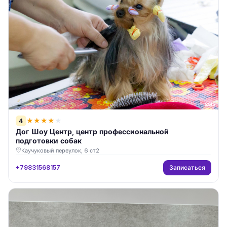
4
★
★
★
★
★
Дог Шоу Центр, центр профессиональной
подготовки собак
Каучуковый переулок, 6 ст2
Записаться
+79831568157