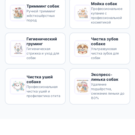
Мойка собак
Тримминг собак
Профессиональное
Ручной тримминг
купание с
жёсткошёрстных
профессиональной
пород
косметикой
Гигиенический
Чистка зубов
груминг
собаке
Гигиеническая
Ультразвуковая
стрижка и уход для
чистка зубов для
собак
собак
Экспресс-
Чистка ушей
линька собак
собаке
Удаление
Профессиональная
подшёрстка,
чистка ушей и
снижение линьки до
профилактика отита
80%