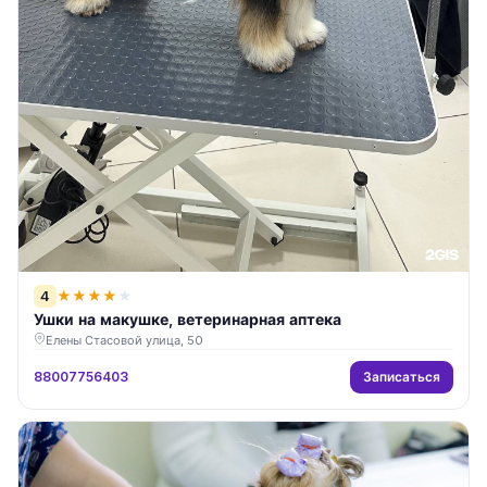
4
★
★
★
★
★
Ушки на макушке, ветеринарная аптека
Елены Стасовой улица, 50
Записаться
88007756403