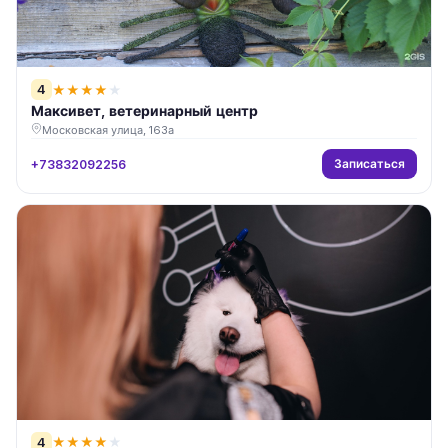
4
★
★
★
★
★
Максивет, ветеринарный центр
Московская улица, 163а
Записаться
+73832092256
4
★
★
★
★
★