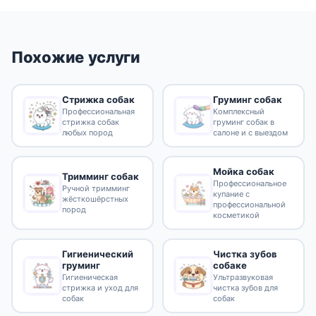
Похожие услуги
Стрижка собак
Груминг собак
Профессиональная
Комплексный
стрижка собак
груминг собак в
любых пород
салоне и с выездом
Мойка собак
Тримминг собак
Профессиональное
Ручной тримминг
купание с
жёсткошёрстных
профессиональной
пород
косметикой
Гигиенический
Чистка зубов
груминг
собаке
Гигиеническая
Ультразвуковая
стрижка и уход для
чистка зубов для
собак
собак