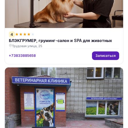
4
★
★
★
★
★
БЛЭКГРУМЕР, груминг-салон и SPA для животных
Трудовая улица, 25
Записаться
+73833885658