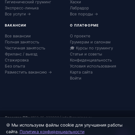
Гигиенический груминг
Хаски
Экспресс-линька
Лабрадор
Все услуги →
Все породы →
ВАКАНСИИ
О ПЛАТФОРМЕ
Все вакансии
О проекте
Полная занятость
Грумерам и салонам
Частичная занятость
🎓 Курсы по грумингу
Фриланс / выезд
Статьи и советы
Стажировка
Конфиденциальность
Без опыта
Условия использования
Разместить вакансию →
Карта сайта
Войти
Оператор ПДн:
№52-25-232090
|
info@grumingo.ru
🍪 Мы используем файлы cookie для улучшения работы
сайта.
Политика конфиденциальности
© 2026 Груминго. Все права защищены.