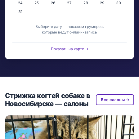
24
25
26
27
28
29
30
31
Выберите дату — покажем грумеров,
которые ведут онлайн-запись
Показать на карте →
Стрижка когтей собаке в
Все салоны →
Новосибирске — салоны