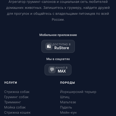
Агрегатор груминг-салонов и социальная сеть любителей
домашних животных. Запишитесь к грумеру, найдите друзей
для прогулок и общайтесь с владельцами питомцев по всей
России.
Мобильное приложение
ДОСТУПНО В
🛍️
RuStore
Мы в соцсетях
КАНАЛ В
💬
MAX
УСЛУГИ
ПОРОДЫ
Стрижка собак
Йоркширский терьер
Груминг собак
Шпиц
Тримминг
Мальтезе
Мойка собак
Пудель
Стрижка кошек
Мейн-кун