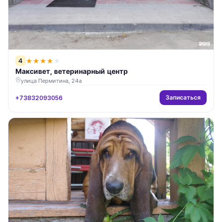
4
★
★
★
★
★
Максивет, ветеринарный центр
улица Пермитина, 24а
Записаться
+73832093056