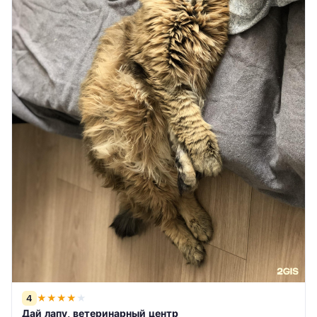
4
★
★
★
★
★
Дай лапу, ветеринарный центр