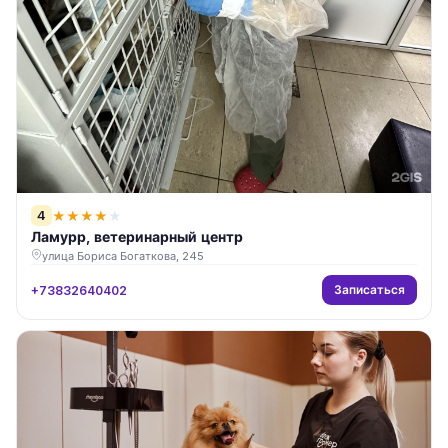
4
★
★
★
★
★
Ламурр, ветеринарный центр
улица Бориса Богаткова, 245
Записаться
+73832640402