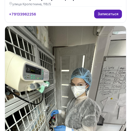
улица Кропоткина, 118/5
Записаться
+79133962256