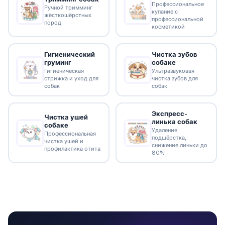
Профессиональное
Ручной тримминг
купание с
жёсткошёрстных
профессиональной
пород
косметикой
Гигиенический
Чистка зубов
груминг
собаке
Гигиеническая
Ультразвуковая
стрижка и уход для
чистка зубов для
собак
собак
Экспресс-
Чистка ушей
линька собак
собаке
Удаление
Профессиональная
подшёрстка,
чистка ушей и
снижение линьки до
профилактика отита
80%