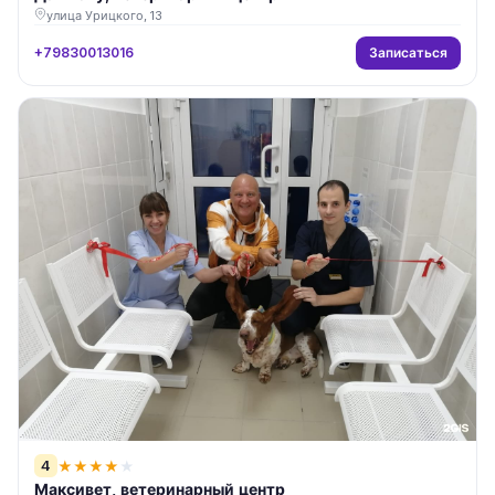
улица Урицкого, 13
Записаться
+79830013016
4
★
★
★
★
★
Максивет, ветеринарный центр