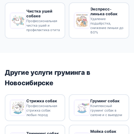
Экспресс-
Чистка ушей
линька собак
собаке
Удаление
Профессиональная
подшёрстка,
чистка ушей и
снижение линьки до
профилактика отита
80%
Другие услуги груминга в
Новосибирске
Стрижка собак
Груминг собак
Профессиональная
Комплексный
стрижка собак
груминг собак в
любых пород
салоне и с выездом
Мойка собак
Тримминг собак