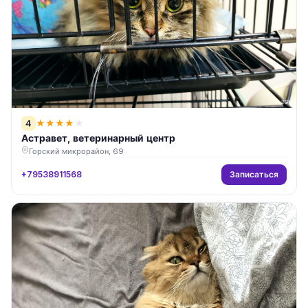
4
★
★
★
★
★
Астравет, ветеринарный центр
Горский микрорайон, 69
Записаться
+79538911568