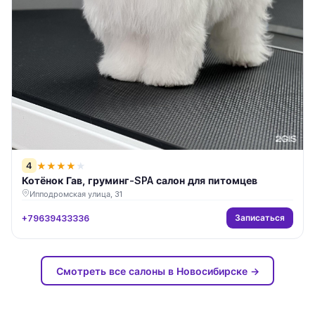
4
★
★
★
★
★
Котёнок Гав, груминг-SPA салон для питомцев
Ипподромская улица, 31
Записаться
+79639433336
Смотреть все салоны в Новосибирске →