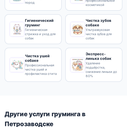
профессиональной
пород
косметикой
Гигиенический
Чистка зубов
груминг
собаке
Гигиеническая
Ультразвуковая
стрижка и уход для
чистка зубов для
собак
собак
Экспресс-
Чистка ушей
линька собак
собаке
Удаление
Профессиональная
подшёрстка,
чистка ушей и
снижение линьки до
профилактика отита
80%
Другие услуги груминга в
Петрозаводске