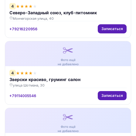
4
★
★
★
★
★
Северо-Западный союз, клуб-питомник
Мончегорская улица, 40
Записаться
+79216220956
✂️
Фото ещё
не добавлено
4
★
★
★
★
★
Зверски красиво, груминг салон
улица Шотмана, 30
Записаться
+79114005546
✂️
Фото ещё
не добавлено