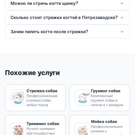
Можно ли стричь когти щенку?
Сколько стоит стрижка когтей в Петрозаводске?
Зачем пилить когти после стрижки?
Похожие услуги
Стрижка собак
Груминг собак
Профессиональная
Комплексный
стрижка собак
груминг собак в
любых пород
салоне и с выездом
Мойка собак
Тримминг собак
Профессиональное
Ручной тримминг
купание с
жёсткошёрстных