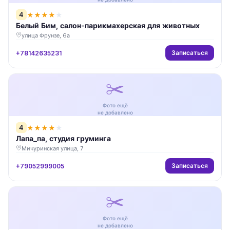
4
★
★
★
★
★
Белый Бим, салон-парикмахерская для животных
улица Фрунзе, 6а
Записаться
+78142635231
✂️
Фото ещё
не добавлено
4
★
★
★
★
★
Лапа_па, студия груминга
Мичуринская улица, 7
Записаться
+79052999005
✂️
Фото ещё
не добавлено