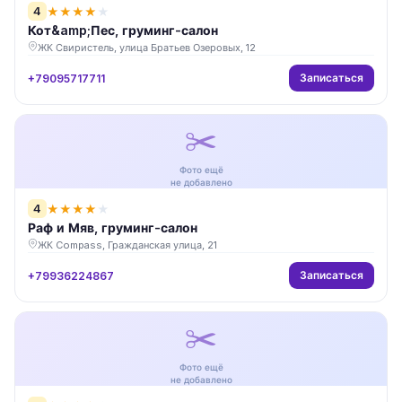
4
★
★
★
★
★
Кот&amp;Пес, груминг-салон
ЖК Свиристель, улица Братьев Озеровых, 12
Записаться
+79095717711
✂️
Фото ещё
не добавлено
4
★
★
★
★
★
Раф и Мяв, груминг-салон
ЖК Compass, Гражданская улица, 21
Записаться
+79936224867
✂️
Фото ещё
не добавлено