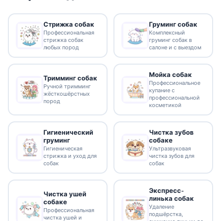
Стрижка собак
Груминг собак
Профессиональная
Комплексный
стрижка собак
груминг собак в
любых пород
салоне и с выездом
Мойка собак
Тримминг собак
Профессиональное
Ручной тримминг
купание с
жёсткошёрстных
профессиональной
пород
косметикой
Гигиенический
Чистка зубов
груминг
собаке
Гигиеническая
Ультразвуковая
стрижка и уход для
чистка зубов для
собак
собак
Экспресс-
Чистка ушей
линька собак
собаке
Удаление
Профессиональная
подшёрстка,
чистка ушей и