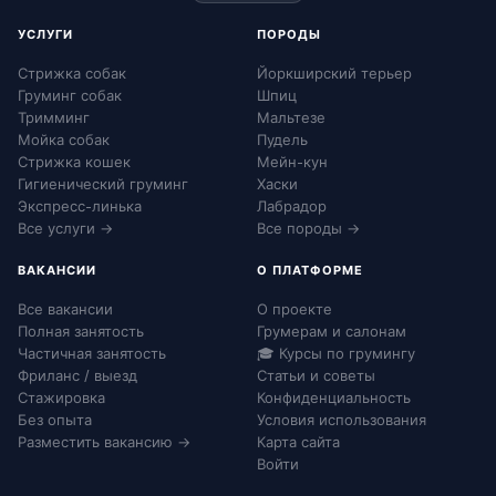
УСЛУГИ
ПОРОДЫ
Стрижка собак
Йоркширский терьер
Груминг собак
Шпиц
Тримминг
Мальтезе
Мойка собак
Пудель
Стрижка кошек
Мейн-кун
Гигиенический груминг
Хаски
Экспресс-линька
Лабрадор
Все услуги →
Все породы →
ВАКАНСИИ
О ПЛАТФОРМЕ
Все вакансии
О проекте
Полная занятость
Грумерам и салонам
Частичная занятость
🎓 Курсы по грумингу
Фриланс / выезд
Статьи и советы
Стажировка
Конфиденциальность
Без опыта
Условия использования
Разместить вакансию →
Карта сайта
Войти