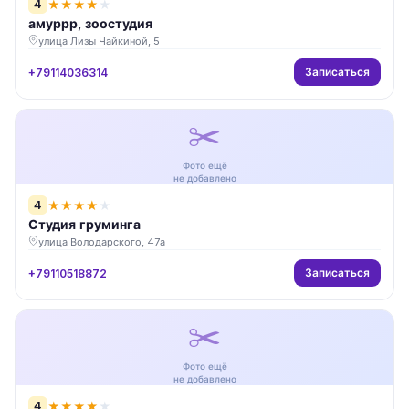
4
★
★
★
★
★
амуррр, зоостудия
улица Лизы Чайкиной, 5
Записаться
+79114036314
✂️
Фото ещё
не добавлено
4
★
★
★
★
★
Студия груминга
улица Володарского, 47а
Записаться
+79110518872
✂️
Фото ещё
не добавлено
4
★
★
★
★
★