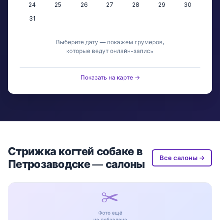
24
25
26
27
28
29
30
31
Выберите дату — покажем грумеров,
которые ведут онлайн-запись
Показать на карте →
Стрижка когтей собаке в
Все салоны →
Петрозаводске — салоны
✂️
Фото ещё
не добавлено