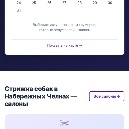
24
25
26
27
28
29
30
31
Выберите дату — покажем грумеров,
которые ведут онлайн-запись
Показать на карте →
Стрижка собак в
Набережных Челнах —
Все салоны →
салоны
✂️