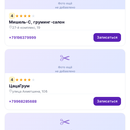
Фото ещё
не добавлено
4
★
★
★
★
★
Мишель-С, груминг-салон
27-й комплекс, 19
Записаться
+79196379999
✂️
Фото ещё
не добавлено
4
★
★
★
★
★
ЦацаГрум
улица Ахметшина, 108
Записаться
+79968285688
✂️