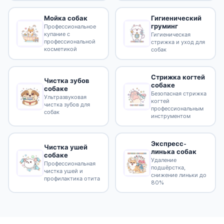
Гигиенический
Мойка собак
груминг
Профессиональное
купание с
Гигиеническая
профессиональной
стрижка и уход для
косметикой
собак
Стрижка когтей
Чистка зубов
собаке
собаке
Безопасная стрижка
Ультразвуковая
когтей
чистка зубов для
профессиональным
собак
инструментом
Экспресс-
Чистка ушей
линька собак
собаке
Удаление
Профессиональная
подшёрстка,
чистка ушей и
снижение линьки до
профилактика отита
80%