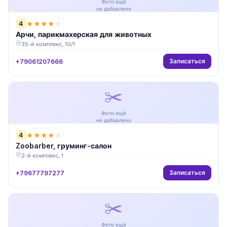
Фото ещё
не добавлено
4
★
★
★
★
★
Арчи, парикмахерская для животных
35-й комплекс, 10/1
Записаться
+79061207666
✂️
Фото ещё
не добавлено
4
★
★
★
★
★
Zoobarber, груминг-салон
2-й комплекс, 1
Записаться
+79677797277
✂️
Фото ещё