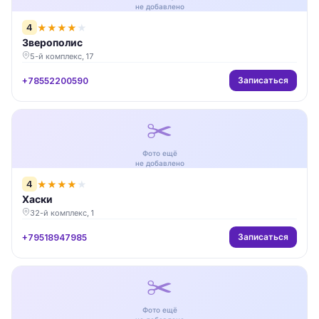
не добавлено
4
★
★
★
★
★
Зверополис
5-й комплекс, 17
Записаться
+78552200590
✂️
Фото ещё
не добавлено
4
★
★
★
★
★
Хаски
32-й комплекс, 1
Записаться
+79518947985
✂️
Фото ещё