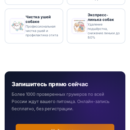
Экспресс-
Чистка ушей
линька собак
собаке
Удаление
Профессиональная
подшёрстка,
чистка ушей и
снижение линьки до
профилактика отита
80%
Запишитесь прямо сейчас
Более 1000 проверенных грумеров по всей
России ждут вашего питомца. Онлайн-запись
бесплатно, без регистрации.