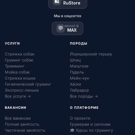
🛍️
RuStore
Мы в соцсетях
КАНАЛ В
💬
MAX
УСЛУГИ
ПОРОДЫ
Стрижка собак
Йоркширский терьер
Груминг собак
Шпиц
Тримминг
Мальтезе
Мойка собак
Пудель
Стрижка кошек
Мейн-кун
Гигиенический груминг
Хаски
Экспресс-линька
Лабрадор
Все услуги →
Все породы →
ВАКАНСИИ
О ПЛАТФОРМЕ
Все вакансии
О проекте
Полная занятость
Грумерам и салонам
Частичная занятость
🎓 Курсы по грумингу