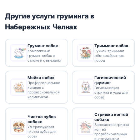
Другие услуги груминга в
Набережных Челнах
Груминг собак
Тримминг собак
Комплексный
Ручной тримминг
груминг собак в
жёсткошёрстных
салоне и с выездом
пород
Гигиенический
Мойка собак
груминг
Профессиональное
купание с
Гигиеническая
профессиональной
стрижка и уход для
косметикой
собак
Стрижка когтей
Чистка зубов
собаке
собаке
Безопасная стрижка
Ультразвуковая
когтей
чистка зубов для
профессиональным
собак
инструментом