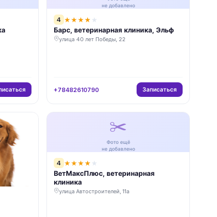
не добавлено
4
★
★
★
★
★
ка
Барс, ветеринарная клиника, Эльф
улица 40 лет Победы, 22
писаться
Записаться
+78482610790
✂️
Фото ещё
не добавлено
4
★
★
★
★
★
ВетМаксПлюс, ветеринарная
клиника
улица Автостроителей, 11а