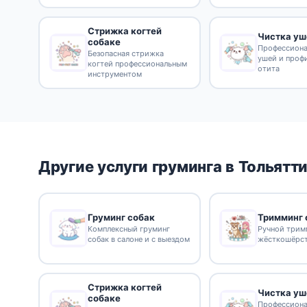
Стрижка когтей
Чистка уш
собаке
Профессиона
Безопасная стрижка
ушей и проф
когтей профессиональным
отита
инструментом
Другие услуги груминга в Тольятт
Груминг собак
Тримминг 
Комплексный груминг
Ручной трим
собак в салоне и с выездом
жёсткошёрс
Стрижка когтей
Чистка уш
собаке
Профессиона