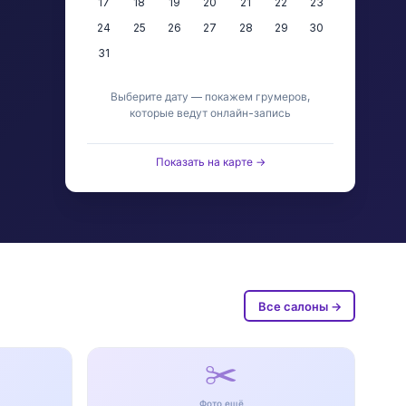
17
18
19
20
21
22
23
24
25
26
27
28
29
30
31
Выберите дату — покажем грумеров,
которые ведут онлайн-запись
Показать на карте →
Все салоны →
✂️
Фото ещё