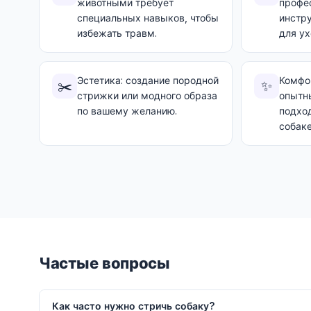
животными требует
профе
специальных навыков, чтобы
инстр
избежать травм.
для ух
Эстетика: создание породной
Комфор
✂️
✨
стрижки или модного образа
опытн
по вашему желанию.
подхо
собаке
Частые вопросы
Как часто нужно стричь собаку?