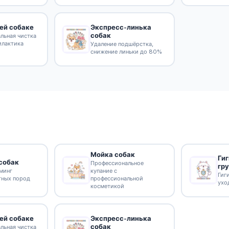
Экспресс-линька
ей собаке
собак
льная чистка
илактика
Удаление подшёрстка,
снижение линьки до 80%
и
Мойка собак
Ги
собак
Профессиональное
гр
минг
купание с
Гиг
тных пород
профессиональной
ухо
косметикой
Экспресс-линька
ей собаке
собак
льная чистка