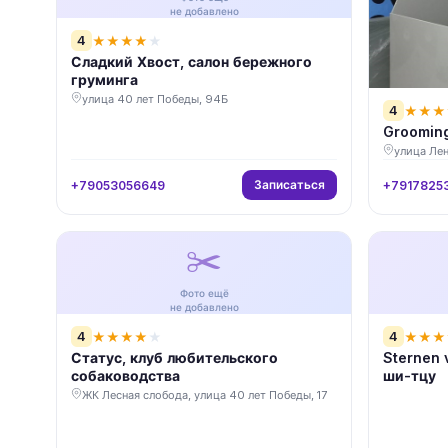
не добавлено
4
★
★
★
★
★
Сладкий Хвост, салон бережного
груминга
улица 40 лет Победы, 94Б
4
★
★
★
Grooming
улица Лен
Записаться
+79053056649
+7917825
✂️
Фото ещё
не добавлено
4
4
★
★
★
★
★
★
★
★
Статус, клуб любительского
Sternen 
собаководства
ши-тцу
ЖК Лесная слобода, улица 40 лет Победы, 17