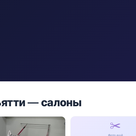
ьятти — салоны
✂️
Фото ещё