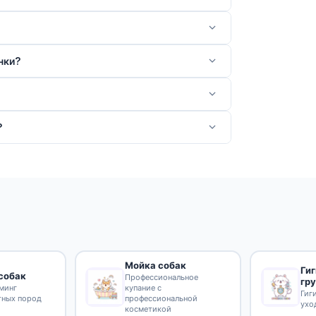
нки?
?
Мойка собак
Ги
собак
Профессиональное
гр
минг
купание с
Гиг
тных пород
профессиональной
ухо
косметикой