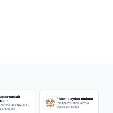
гиенический
Чистка зубов собаке
уминг
Ультразвуковая чистка
иеническая стрижка и
зубов для собак
д для собак