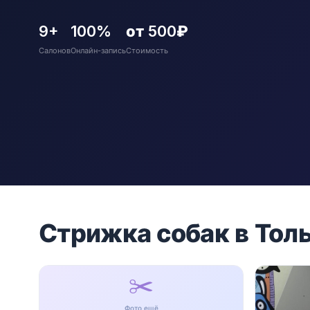
9+
100%
от 500₽
Салонов
Онлайн-запись
Стоимость
Стрижка собак в Тол
✂️
Фото ещё