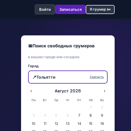
Войти
Записаться
Я грумер ✂️
📅
Поиск свободных грумеров
в вашем городе или соседних
Город
📍
Тольятти
Сменить
‹
Август 2026
›
Пн
Вт
Ср
Чт
Пт
Сб
Вс
1
2
3
4
5
6
7
8
9
10
11
12
13
14
15
16