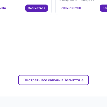
Записаться
За
5814
+79025173238
Смотреть все салоны в Тольятти →