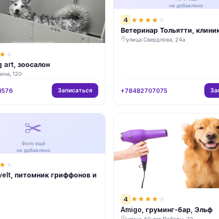
не добавлено
4
★
★
★
★
★
Ветеринар Тольятти, клини
улица Свердлова, 24а
★
★
 art, зоосалон
ина, 120
Записаться
За
3576
+78482707075
✂️
Фото ещё
не добавлено
★
★
velt, питомник гриффонов и
4
★
★
★
★
★
Amigo, груминг-бар, Эльф
улица 40 лет Победы, 22