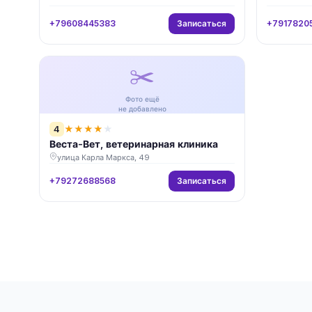
Записаться
+79608445383
+7917820
✂️
Фото ещё
не добавлено
4
★
★
★
★
★
Веста-Вет, ветеринарная клиника
улица Карла Маркса, 49
Записаться
+79272688568