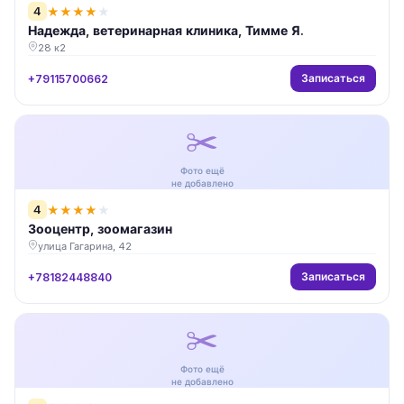
4
★
★
★
★
★
Надежда, ветеринарная клиника, Тимме Я.
28 к2
Записаться
+79115700662
✂️
Фото ещё
не добавлено
4
★
★
★
★
★
Зооцентр, зоомагазин
улица Гагарина, 42
Записаться
+78182448840
✂️
Фото ещё
не добавлено