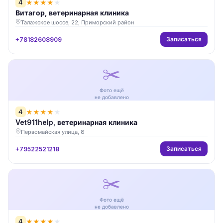
4
★
★
★
★
★
Витагор, ветеринарная клиника
Талажское шоссе, 22, Приморский район
Записаться
+78182608909
✂️
Фото ещё
не добавлено
4
★
★
★
★
★
Vet911help, ветеринарная клиника
Первомайская улица, 8
Записаться
+79522521218
✂️
Фото ещё
не добавлено
4
★
★
★
★
★