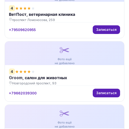
4
★
★
★
★
★
ВетПост, ветеринарная клиника
проспект Ломоносова, 259
Записаться
+79509620955
✂️
Фото ещё
не добавлено
4
★
★
★
★
★
Groom, салон для животных
Новгородский проспект, 93
Записаться
+79662039300
✂️
Фото ещё
не добавлено