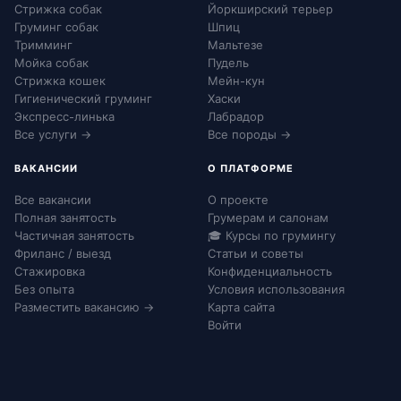
Стрижка собак
Йоркширский терьер
Груминг собак
Шпиц
Тримминг
Мальтезе
Мойка собак
Пудель
Стрижка кошек
Мейн-кун
Гигиенический груминг
Хаски
Экспресс-линька
Лабрадор
Все услуги →
Все породы →
ВАКАНСИИ
О ПЛАТФОРМЕ
Все вакансии
О проекте
Полная занятость
Грумерам и салонам
Частичная занятость
🎓 Курсы по грумингу
Фриланс / выезд
Статьи и советы
Стажировка
Конфиденциальность
Без опыта
Условия использования
Разместить вакансию →
Карта сайта
Войти