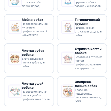
стрижка собак
груминг собак в
любых пород
салоне и с выездом
Гигиенический
Мойка собак
груминг
Профессиональное
купание с
Гигиеническая
профессиональной
стрижка и уход для
косметикой
собак
Стрижка когтей
Чистка зубов
собаке
собаке
Безопасная стрижка
Ультразвуковая
когтей
чистка зубов для
профессиональным
собак
инструментом
Экспресс-
Чистка ушей
линька собак
собаке
Удаление
Профессиональная
подшёрстка,
чистка ушей и
снижение линьки до
профилактика отита
80%