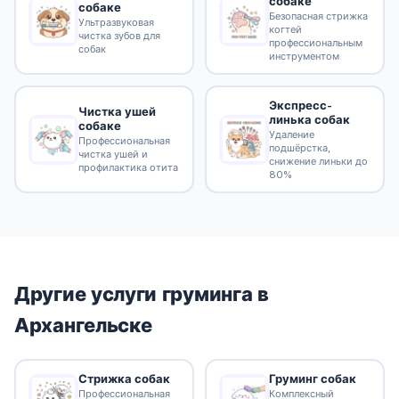
собаке
собаке
Безопасная стрижка
Ультразвуковая
когтей
чистка зубов для
профессиональным
собак
инструментом
Экспресс-
Чистка ушей
линька собак
собаке
Удаление
Профессиональная
подшёрстка,
чистка ушей и
снижение линьки до
профилактика отита
80%
Другие услуги груминга в
Архангельске
Стрижка собак
Груминг собак
Профессиональная
Комплексный