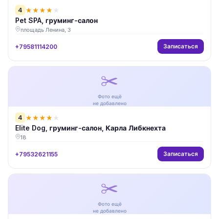
4
★
★
★
★
★
Pet SPA, груминг-салон
площадь Ленина, 3
Записаться
+79581114200
✂️
Фото ещё
не добавлено
4
★
★
★
★
★
Elite Dog, груминг-салон, Карла Либкнехта
18
Записаться
+79532621155
✂️
Фото ещё
не добавлено