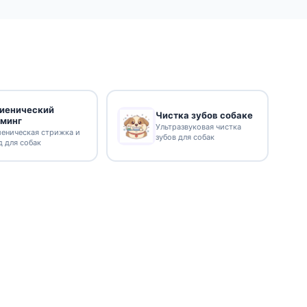
гиенический
Чистка зубов собаке
уминг
Ультразвуковая чистка
иеническая стрижка и
зубов для собак
д для собак