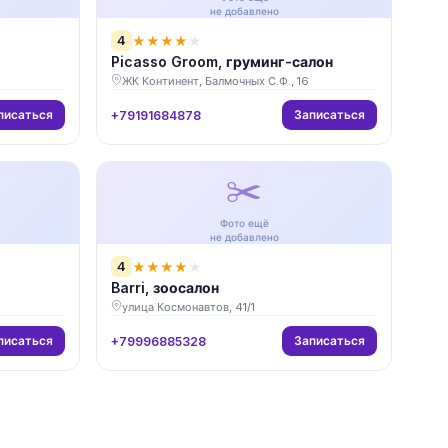
не добавлено
4
★
★
★
★
★
Picasso Groom, груминг-салон
ЖК Континент, Балмочных С.Ф., 16
писаться
Записаться
+79191684878
✂️
Фото ещё
не добавлено
4
★
★
★
★
★
Barri, зоосалон
улица Космонавтов, 41/1
писаться
Записаться
+79996885328