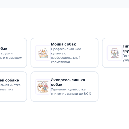
Мойка собак
Ги
обак
Профессиональное
гр
 груминг
купание с
Гиг
не и с выездом
профессиональной
ухо
косметикой
Экспресс-линька
ей собаке
собак
льная чистка
илактика
Удаление подшёрстка,
снижение линьки до 80%