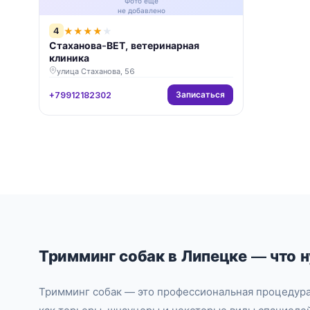
Фото ещё
не добавлено
4
★
★
★
★
★
Стаханова-ВЕТ, ветеринарная
клиника
улица Стаханова, 56
Записаться
+79912182302
Тримминг собак в Липецке — что 
Тримминг собак — это профессиональная процедура