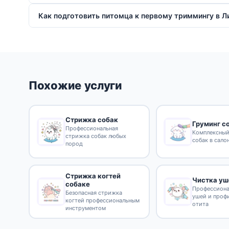
Как подготовить питомца к первому триммингу в Л
Похожие услуги
Стрижка собак
Груминг с
Профессиональная
Комплексный
стрижка собак любых
собак в сало
пород
Стрижка когтей
Чистка уш
собаке
Профессиона
Безопасная стрижка
ушей и проф
когтей профессиональным
отита
инструментом