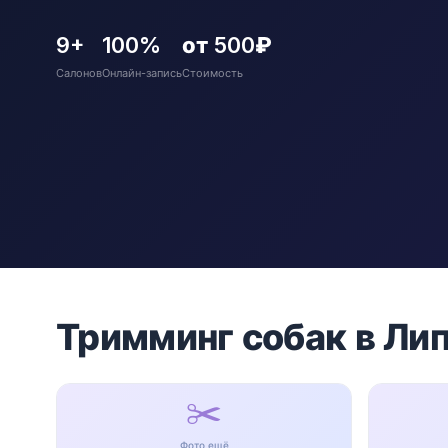
9+
100%
от 500₽
Салонов
Онлайн-запись
Стоимость
Тримминг собак в Ли
✂️
Фото ещё