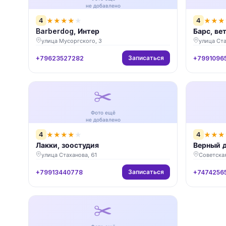
не добавлено
4
4
★
★
★
★
★
★
★
★
Barberdog, Интер
Барс, ве
улица Мусоргского, 3
улица Ста
Записаться
+79623527282
+7991096
✂️
Фото ещё
не добавлено
4
4
★
★
★
★
★
★
★
★
Лакки, зоостудия
Верный д
улица Стаханова, 61
Советская
Записаться
+79913440778
+7474256
✂️