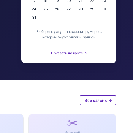
17
18
19
20
21
22
23
24
25
26
27
28
29
30
31
Выберите дату — покажем грумеров,
которые ведут онлайн-запись
Показать на карте →
Все салоны →
✂️
Фото ещё