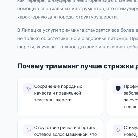
как терьеры, шнауцеры и некоторые виды спаниелей
помощью специальных инструментов, что стимулиру
характерную для породы структуру шерсти.
В Липецке услуги тримминга становятся все более 
не только об эстетике, но и о здоровье питомца. 
шерсти, улучшает кожное дыхание и позволяет соба
Почему тримминг лучше стрижки 
Сохранение породных
Профи
✨
🛡️
качеств и правильной
забол
текстуры шерсти.
за сче
подше
Отсутствие риска испортить
Стиму
✨
✨
остевой волос машинкой, что
новой,