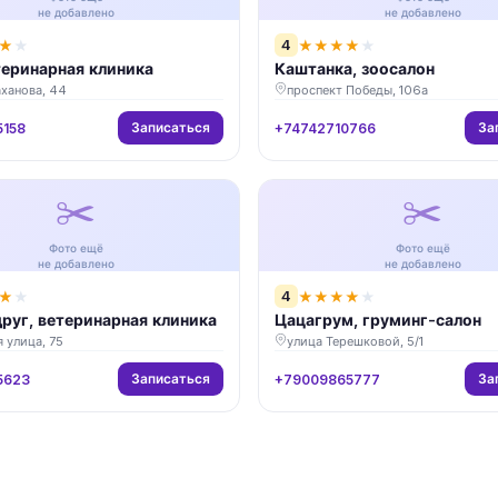
не добавлено
не добавлено
4
★
★
★
★
★
★
★
теринарная клиника
Каштанка, зоосалон
ханова, 44
проспект Победы, 106а
Записаться
За
5158
+74742710766
✂️
✂️
Фото ещё
Фото ещё
не добавлено
не добавлено
4
★
★
★
★
★
★
★
руг, ветеринарная клиника
Цацагрум, груминг-салон
 улица, 75
улица Терешковой, 5/1
Записаться
За
5623
+79009865777