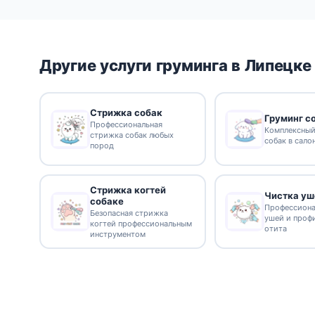
Другие услуги груминга в Липецке
Стрижка собак
Груминг с
Профессиональная
Комплексный
стрижка собак любых
собак в сало
пород
Стрижка когтей
Чистка уш
собаке
Профессиона
Безопасная стрижка
ушей и проф
когтей профессиональным
отита
инструментом