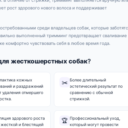
. В отличие от стрижки, тримминг выполняется вручную или
ет рост здорового нового волоса и поддерживает
востребованными среди владельцев собак, которые заботятс
Правильно выполненный тримминг предотвращает сваливание
ке комфортно чувствовать себя в любое время года.
для жесткошерстных собак?
лактика кожных
Более длительный
✂️
еваний и раздражений
эстетический результат по
т удаления отмершего
сравнению с обычной
рстка.
стрижкой.
ляция здорового роста
Профессиональный уход,
🏆
 жесткой и блестящей
который могут провести