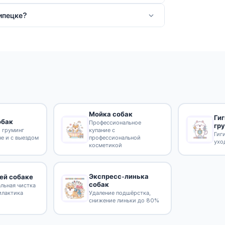
ипецке?
Мойка собак
Ги
обак
Профессиональное
гр
 груминг
купание с
Гиг
не и с выездом
профессиональной
ухо
косметикой
Экспресс-линька
ей собаке
собак
льная чистка
илактика
Удаление подшёрстка,
снижение линьки до 80%