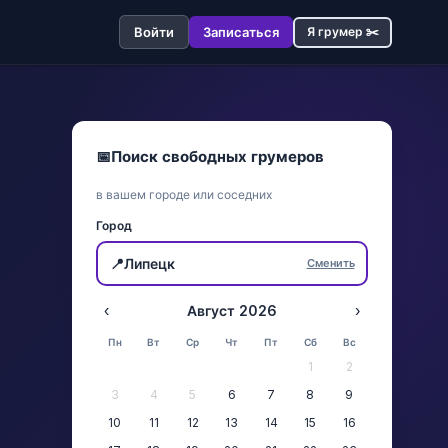
Войти
Записаться
Я грумер ✂️
📅
Поиск свободных грумеров
в вашем городе или соседних
Город
📍
Липецк
Сменить
‹
Август 2026
›
Пн
Вт
Ср
Чт
Пт
Сб
Вс
1
2
3
4
5
6
7
8
9
10
11
12
13
14
15
16