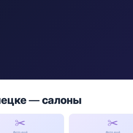
пецке — салоны
✂️
✂️
Фото ещё
Фото ещё