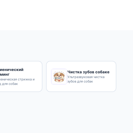
гиенический
Чистка зубов собаке
уминг
Ультразвуковая чистка
иеническая стрижка и
зубов для собак
д для собак