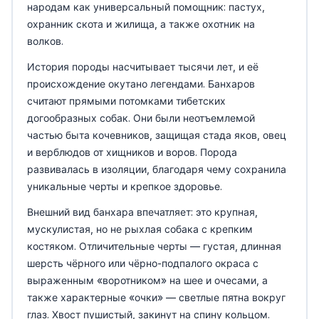
народам как универсальный помощник: пастух,
охранник скота и жилища, а также охотник на
волков.
История породы насчитывает тысячи лет, и её
происхождение окутано легендами. Банхаров
считают прямыми потомками тибетских
догообразных собак. Они были неотъемлемой
частью быта кочевников, защищая стада яков, овец
и верблюдов от хищников и воров. Порода
развивалась в изоляции, благодаря чему сохранила
уникальные черты и крепкое здоровье.
Внешний вид банхара впечатляет: это крупная,
мускулистая, но не рыхлая собака с крепким
костяком. Отличительные черты — густая, длинная
шерсть чёрного или чёрно-подпалого окраса с
выраженным «воротником» на шее и очесами, а
также характерные «очки» — светлые пятна вокруг
глаз. Хвост пушистый, закинут на спину кольцом.