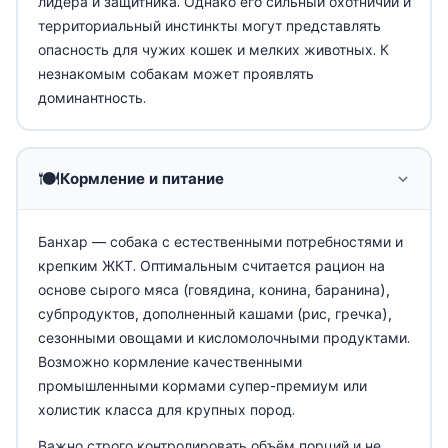
лидера и защитника. Однако его сильный охотничий и
территориальный инстинкты могут представлять
опасность для чужих кошек и мелких животных. К
незнакомым собакам может проявлять
доминантность.
🍽️
Кормление и питание
Банхар — собака с естественными потребностями и
крепким ЖКТ. Оптимальным считается рацион на
основе сырого мяса (говядина, конина, баранина),
субпродуктов, дополненный кашами (рис, гречка),
сезонными овощами и кисломолочными продуктами.
Возможно кормление качественными
промышленными кормами супер-премиум или
холистик класса для крупных пород.
Важно строго контролировать объём порций и не