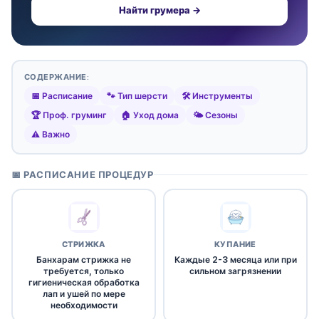
Найти грумера →
СОДЕРЖАНИЕ:
📅 Расписание
🐾 Тип шерсти
🛠️ Инструменты
🏆 Проф. груминг
🏠 Уход дома
🌤️ Сезоны
⚠️ Важно
📅 РАСПИСАНИЕ ПРОЦЕДУР
СТРИЖКА
КУПАНИЕ
Банхарам стрижка не
Каждые 2-3 месяца или при
требуется, только
сильном загрязнении
гигиеническая обработка
лап и ушей по мере
необходимости