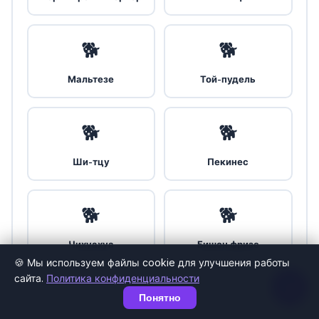
🐕
🐕
Мальтезе
Той-пудель
🐕
🐕
Ши-тцу
Пекинес
🐕
🐕
Чихуахуа
Бишон фризе
🍪 Мы используем файлы cookie для улучшения работы
сайта.
Политика конфиденциальности
Понятно