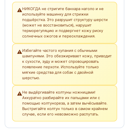
НИКОГДА не стригите банхара наголо и не
⚠️
используйте машинку для стрижки
подшёрстка. Это разрушит структуру шерсти
(может не восстановиться), нарушит
терморегуляцию и подвергнет кожу риску
солнечных ожогов и переохлаждения.
Избегайте частого купания с обычными
⚠️
шампунями. Это обезжиривает кожу, приводит
к сухости, зуду и может спровоцировать
появление перхоти. Используйте только
мягкие средства для собак с двойной
шерстью.
Не выдёргивайте колтуны ножницами!
⚠️
Аккуратно разбирайте их пальцами или с
помощью колтунореза, а затем вычёсывайте.
Выстригайте колтун только в самом крайнем
случае, если его невозможно распутать.