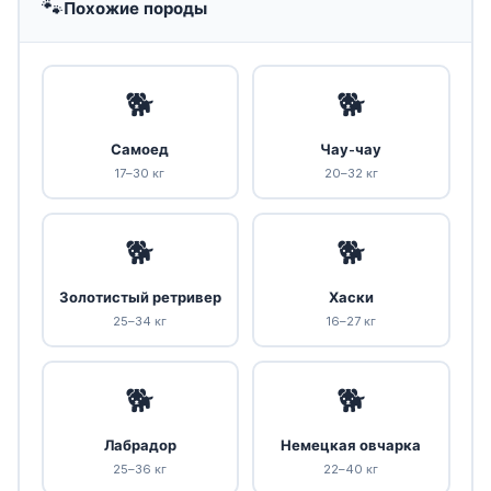
🐾
Похожие породы
🐕
🐕
Самоед
Чау-чау
17–30 кг
20–32 кг
🐕
🐕
Золотистый ретривер
Хаски
25–34 кг
16–27 кг
🐕
🐕
Лабрадор
Немецкая овчарка
25–36 кг
22–40 кг