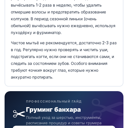
вычёсывать 1-2 раза в неделю, чтобы удалить
отмершие волосы и предотвратить образование
колтунов. В период сезонной линьки (очень
обильной) вычёсывать нужно ежедневно, используя
пуходёрку и фурминатор.
Частое мытьё не рекомендуется, достаточно 2-3 раз
в год. Регулярно нужно проверять и чистить уши,
подстригать когти, если они не стачиваются сами, и
следить за состоянием зубов. Особого внимания
требуют «очки» вокруг глаз, которые нужно
аккуратно протирать.
ПРОФЕССИОНАЛЬНЫЙ ГАЙД
✂️
Груминг банхара
Полный уход за шерстью, инструменты,
расписание процедур и советы грумера