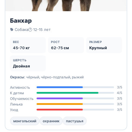
Банхар
🐕 Собака
🕐 12-15 лет
ВЕС
РОСТ
РАЗМЕР
45-70 кг
62-75 см
Крупный
ШЕРСТЬ
Двойная
Окрасы:
чёрный, чёрно-подпалый, рыжий
Активность
3/5
К детям
4/5
Обучаемость
3/5
Линька
3/5
Уход
3/5
монгольский
охранник
пастушья