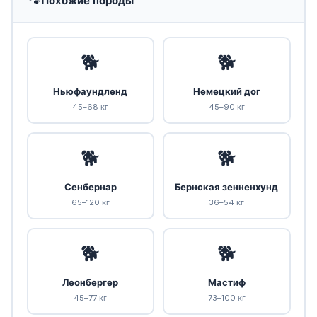
🐾
Похожие породы
🐕
🐕
Ньюфаундленд
Немецкий дог
45–68 кг
45–90 кг
🐕
🐕
Сенбернар
Бернская зенненхунд
65–120 кг
36–54 кг
🐕
🐕
Леонбергер
Мастиф
45–77 кг
73–100 кг