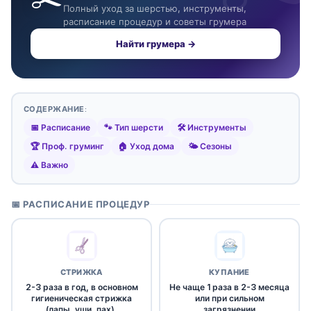
Полный уход за шерстью, инструменты,
расписание процедур и советы грумера
Найти грумера →
СОДЕРЖАНИЕ:
📅 Расписание
🐾 Тип шерсти
🛠️ Инструменты
🏆 Проф. груминг
🏠 Уход дома
🌤️ Сезоны
⚠️ Важно
📅 РАСПИСАНИЕ ПРОЦЕДУР
СТРИЖКА
КУПАНИЕ
2-3 раза в год, в основном
Не чаще 1 раза в 2-3 месяца
гигиеническая стрижка
или при сильном
(лапы, уши, пах),
загрязнении