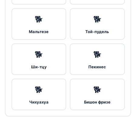
🐕
🐕
Мальтезе
Той-пудель
🐕
🐕
Ши-тцу
Пекинес
🐕
🐕
Чихуахуа
Бишон фризе