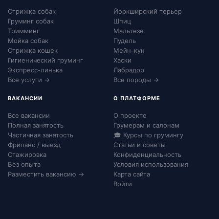
Стрижка собак
Йоркширский терьер
Груминг собак
Шпиц
Тримминг
Мальтезе
Мойка собак
Пудель
Стрижка кошек
Мейн-кун
Гигиенический груминг
Хаски
Экспресс-линька
Лабрадор
Все услуги →
Все породы →
ВАКАНСИИ
О ПЛАТФОРМЕ
Все вакансии
О проекте
Полная занятость
Грумерам и салонам
Частичная занятость
🎓 Курсы по грумингу
Фриланс / выезд
Статьи и советы
Стажировка
Конфиденциальность
Без опыта
Условия использования
Разместить вакансию →
Карта сайта
Войти