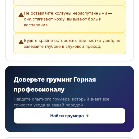
Не оставляйте колтуны нераспутанными —
⚠️
они стягивают кожу, вызывают боль и
воспаления.
Будьте крайне осторожны при чистке ушей, не
⚠️
залезайте глубоко в слуховой проход.
Доверьте груминг Горная
профессионалу
Найдите опытного грумера, который знает все
тонкости ухода за вашей породой
Найти грумера →