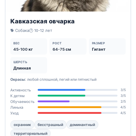
Кавказская овчарка
🐕 Собака
🕐 10-12 лет
ВЕС
РОСТ
РАЗМЕР
45-100 кг
64-75 см
Гигант
ШЕРСТЬ
Длинная
Окрасы:
любой сплошной, пегий или пятнистый
Активность
3/5
К детям
3/5
Обучаемость
2/5
Линька
4/5
Уход
4/5
охранник
бесстрашный
доминантный
территориальный