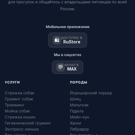
для прогулок и общайтесь с владельцами питомцев по всей
России.
Мобильное приложение
ДОСТУПНО В
🛍️
RuStore
Мы в соцсетях
КАНАЛ В
💬
MAX
УСЛУГИ
ПОРОДЫ
Стрижка собак
Йоркширский терьер
Груминг собак
Шпиц
Тримминг
Мальтезе
Мойка собак
Пудель
Стрижка кошек
Мейн-кун
Гигиенический груминг
Хаски
Экспресс-линька
Лабрадор