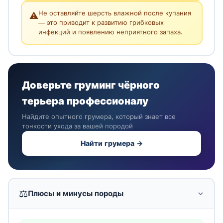
Не оставляйте шерсть влажной после купания
⚠️
— это приводит к развитию грибковых
инфекций и появлению неприятного запаха.
Доверьте груминг чёрного
терьера профессионалу
Найдите опытного грумера, который знает все
тонкости ухода за вашей породой
Найти грумера →
⚖️
Плюсы и минусы породы