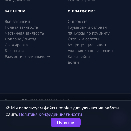
Все услуги →
Все породы →
ВАКАНСИИ
О ПЛАТФОРМЕ
Все вакансии
О проекте
Полная занятость
Грумерам и салонам
Частичная занятость
🎓 Курсы по грумингу
Фриланс / выезд
Статьи и советы
Стажировка
Конфиденциальность
Без опыта
Условия использования
Разместить вакансию →
Карта сайта
Войти
Оператор ПДн:
№52-25-232090
|
info@grumingo.ru
🍪 Мы используем файлы cookie для улучшения работы
сайта.
Политика конфиденциальности
© 2026 Груминго. Все права защищены.
Понятно
Конфиденциальность
Согласие на ПДн
Соглашение
Карта сайта