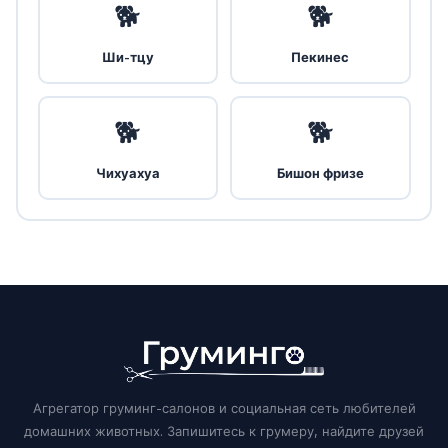
🐕
🐕
Ши-тцу
Пекинес
🐕
🐕
Чихуахуа
Бишон фризе
Агрегатор груминг-салонов и социальная сеть любителей
домашних животных. Запишитесь к грумеру, найдите друзей