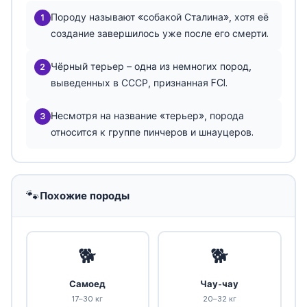
Породу называют «собакой Сталина», хотя её
1
создание завершилось уже после его смерти.
Чёрный терьер – одна из немногих пород,
2
выведенных в СССР, признанная FCI.
Несмотря на название «терьер», порода
3
относится к группе пинчеров и шнауцеров.
🐾
Похожие породы
🐕
🐕
Самоед
Чау-чау
17–30 кг
20–32 кг