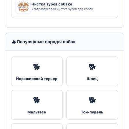
Чистка зубов собаке
Ультразвуковая чистка зубов для собак
🔥
Популярные породы собак
🐕
🐕
Йоркширский терьер
Шпиц
🐕
🐕
Мальтезе
Той-пудель