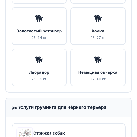
🐕
🐕
Золотистый ретривер
Хаски
25–34 кг
16–27 кг
🐕
🐕
Лабрадор
Немецкая овчарка
25–36 кг
22–40 кг
✂️
Услуги груминга для чёрного терьера
Стрижка собак