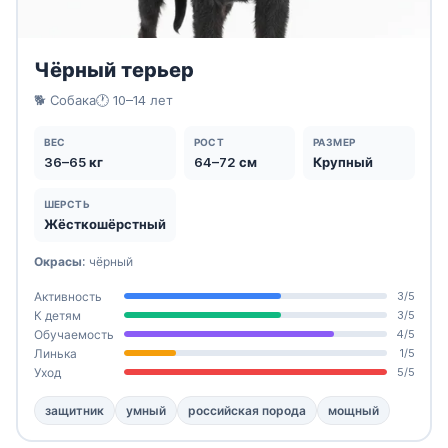
Чёрный терьер
🐕 Собака
🕐 10–14 лет
ВЕС
РОСТ
РАЗМЕР
36–65 кг
64–72 см
Крупный
ШЕРСТЬ
Жёсткошёрстный
Окрасы:
чёрный
Активность
3/5
К детям
3/5
Обучаемость
4/5
Линька
1/5
Уход
5/5
защитник
умный
российская порода
мощный