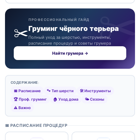
ПРОФЕССИОНАЛЬНЫЙ ГАЙД
✂️
Груминг чёрного терьера
Полный уход за шерстью, инструменты,
расписание процедур и советы грумера
Найти грумера →
СОДЕРЖАНИЕ:
📅 Расписание
🐾 Тип шерсти
🛠️ Инструменты
🏆 Проф. груминг
🏠 Уход дома
🌤️ Сезоны
⚠️ Важно
📅 РАСПИСАНИЕ ПРОЦЕДУР