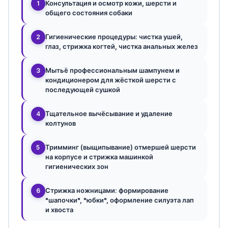
Консультация и осмотр кожи, шерсти и
1
общего состояния собаки
Гигиенические процедуры: чистка ушей,
2
глаз, стрижка когтей, чистка анальных желез
Мытьё профессиональным шампунем и
3
кондиционером для жёсткой шерсти с
последующей сушкой
Тщательное вычёсывание и удаление
4
колтунов
Тримминг (выщипывание) отмершей шерсти
5
на корпусе и стрижка машинкой
гигиенических зон
Стрижка ножницами: формирование
6
"шапочки", "юбки", оформление силуэта лап
и хвоста