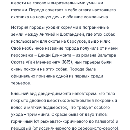
шерсти на голове и выразительными умными
глазами. Порода сочетает в себе отвагу настоящего
охотника на норную дичь и обаяние компаньона.
История породы уходит корнями в пограничные
земли между Англией и Шотландией, где этих собак
использовали для охоты на барсуков, выдр и лис.
Своё необычное название порода получила от имени
персонажа – Денди Динмонта – из романа Вальтера
Скотта «Гай Мэннеринг» (1815), чьи терьеры были
очень похожи на этих собак. Порода была
официально признана одной из первых среди
терьеров.
Внешний вид денди-динмонта неповторим. Его тело
покрыто двойной шерстью: жестковатый покровный
волос и мягкий подшерсток, что требует особого
ухода – тримминга. Окрасы бывают двух типов:
горчичный (от рыжевато-коричневого до палевого) и
перцовый (от иссиня-черного до серебристо-серого).