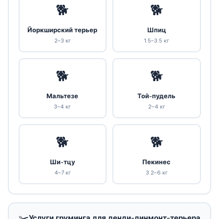
🐕
🐕
Йоркширский терьер
Шпиц
2–3 кг
1.5–3.5 кг
🐕
🐕
Мальтезе
Той-пудель
3–4 кг
2–4 кг
🐕
🐕
Ши-тцу
Пекинес
4–7 кг
3.2–6 кг
✂️
Услуги груминга для денди-динмонт-терьера