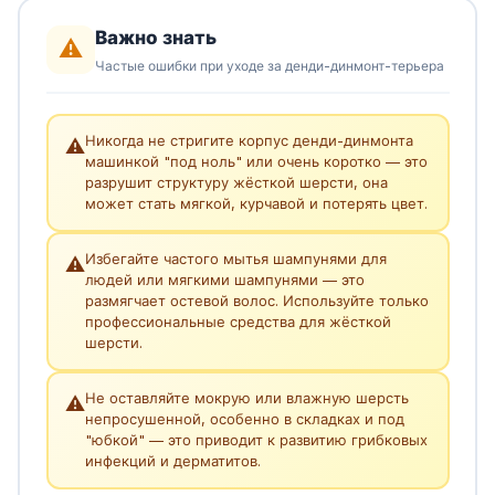
Важно знать
⚠️
Частые ошибки при уходе за денди-динмонт-терьера
Никогда не стригите корпус денди-динмонта
⚠️
машинкой "под ноль" или очень коротко — это
разрушит структуру жёсткой шерсти, она
может стать мягкой, курчавой и потерять цвет.
Избегайте частого мытья шампунями для
⚠️
людей или мягкими шампунями — это
размягчает остевой волос. Используйте только
профессиональные средства для жёсткой
шерсти.
Не оставляйте мокрую или влажную шерсть
⚠️
непросушенной, особенно в складках и под
"юбкой" — это приводит к развитию грибковых
инфекций и дерматитов.