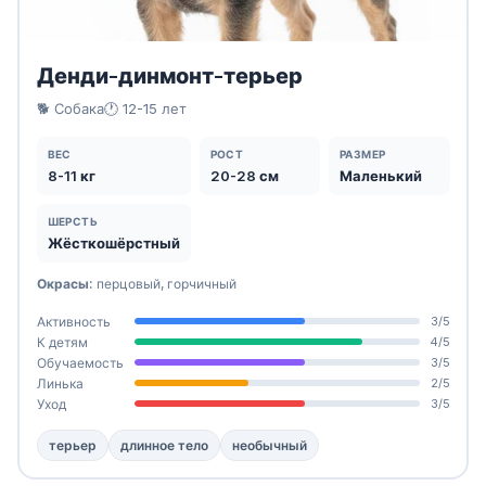
Денди-динмонт-терьер
🐕 Собака
🕐 12-15 лет
ВЕС
РОСТ
РАЗМЕР
8-11 кг
20-28 см
Маленький
ШЕРСТЬ
Жёсткошёрстный
Окрасы:
перцовый, горчичный
Активность
3/5
К детям
4/5
Обучаемость
3/5
Линька
2/5
Уход
3/5
терьер
длинное тело
необычный