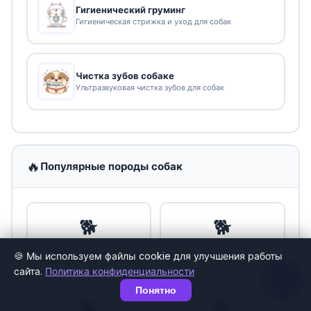
Гигиенический груминг
Гигиеническая стрижка и уход для собак
Чистка зубов собаке
Ультразвуковая чистка зубов для собак
🔥
Популярные породы собак
🐕
🐕
🍪 Мы используем файлы cookie для улучшения работы
Йоркширский терьер
Шпиц
сайта.
Политика конфиденциальности
Понятно
🐕
🐕