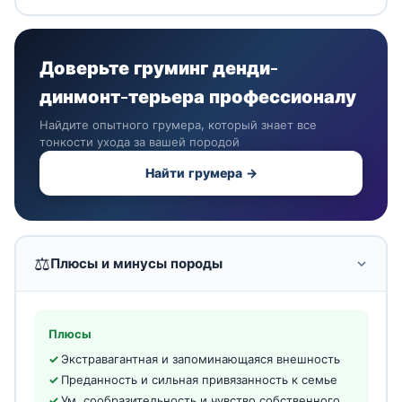
Доверьте груминг денди-
динмонт-терьера профессионалу
Найдите опытного грумера, который знает все
тонкости ухода за вашей породой
Найти грумера →
⚖️
Плюсы и минусы породы
Плюсы
Экстравагантная и запоминающаяся внешность
Преданность и сильная привязанность к семье
Ум, сообразительность и чувство собственного