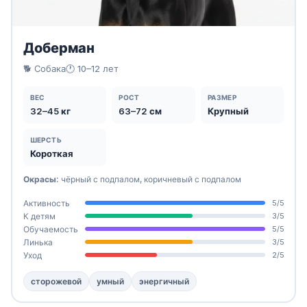
Доберман
🐕 Собака
🕐 10–12 лет
ВЕС
РОСТ
РАЗМЕР
32–45 кг
63–72 см
Крупный
ШЕРСТЬ
Короткая
Окрасы:
чёрный с подпалом, коричневый с подпалом
Активность
5/5
К детям
3/5
Обучаемость
5/5
Линька
3/5
Уход
2/5
сторожевой
умный
энергичный