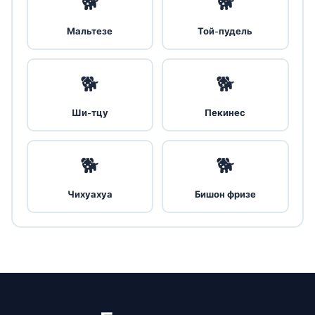
🐕
🐕
Мальтезе
Той-пудель
🐕
🐕
Ши-тцу
Пекинес
🐕
🐕
Чихуахуа
Бишон фризе