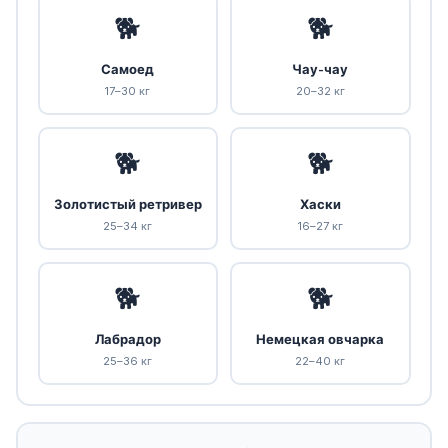
🐕
🐕
Самоед
Чау-чау
17–30 кг
20–32 кг
🐕
🐕
Золотистый ретривер
Хаски
25–34 кг
16–27 кг
🐕
🐕
Лабрадор
Немецкая овчарка
25–36 кг
22–40 кг