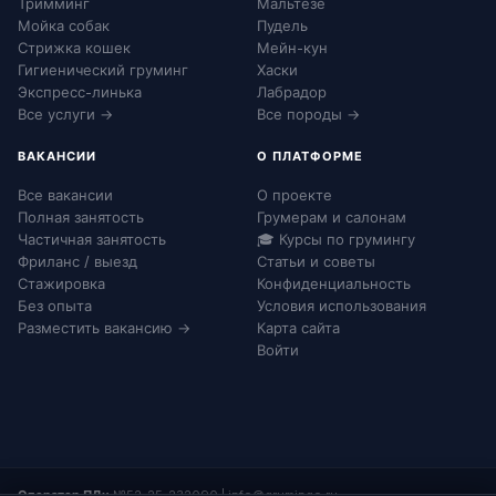
Тримминг
Мальтезе
Мойка собак
Пудель
Стрижка кошек
Мейн-кун
Гигиенический груминг
Хаски
Экспресс-линька
Лабрадор
Все услуги →
Все породы →
ВАКАНСИИ
О ПЛАТФОРМЕ
Все вакансии
О проекте
Полная занятость
Грумерам и салонам
Частичная занятость
🎓 Курсы по грумингу
Фриланс / выезд
Статьи и советы
Стажировка
Конфиденциальность
Без опыта
Условия использования
Разместить вакансию →
Карта сайта
Войти
Оператор ПДн:
№52-25-232090
|
info@grumingo.ru