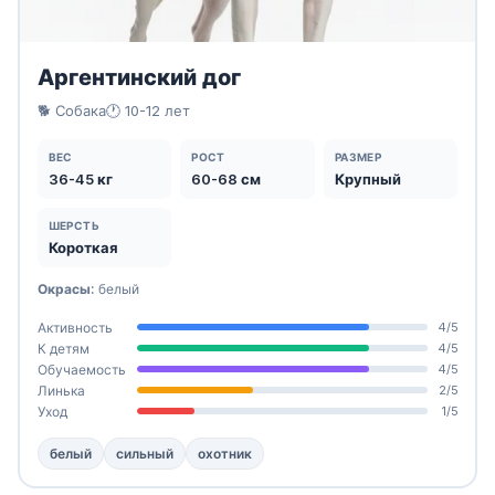
Аргентинский дог
🐕 Собака
🕐 10-12 лет
ВЕС
РОСТ
РАЗМЕР
36-45 кг
60-68 см
Крупный
ШЕРСТЬ
Короткая
Окрасы:
белый
Активность
4/5
К детям
4/5
Обучаемость
4/5
Линька
2/5
Уход
1/5
белый
сильный
охотник