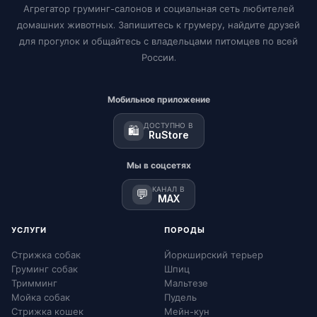
Агрегатор груминг-салонов и социальная сеть любителей
домашних животных. Запишитесь к грумеру, найдите друзей
для прогулок и общайтесь с владельцами питомцев по всей
России.
Мобильное приложение
ДОСТУПНО В
🛍️
RuStore
Мы в соцсетях
КАНАЛ В
💬
MAX
УСЛУГИ
ПОРОДЫ
Стрижка собак
Йоркширский терьер
Груминг собак
Шпиц
Тримминг
Мальтезе
Мойка собак
Пудель
Стрижка кошек
Мейн-кун