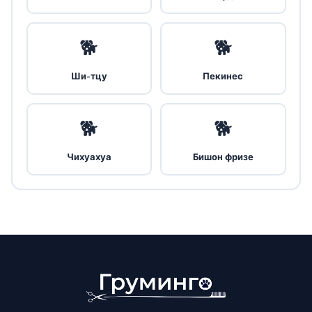
🐕
🐕
Ши-тцу
Пекинес
🐕
🐕
Чихуахуа
Бишон фризе