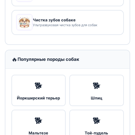
Чистка зубов собаке
Ультразвуковая чистка зубов для собак
🔥
Популярные породы собак
🐕
🐕
Йоркширский терьер
Шпиц
🐕
🐕
Мальтезе
Той-пудель