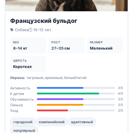
Французский бульдог
🐕 Собака
🕐 10–12 лет
ВЕС
РОСТ
РАЗМЕР
8–14 кг
27–35 см
Маленький
ШЕРСТЬ
Короткая
Окрасы:
тигровый, кремовый, белый/пегий
Активность
3/5
К детям
4/5
Обучаемость
3/5
Линька
3/5
Уход
2/5
городской
компанейский
адаптивный
популярный