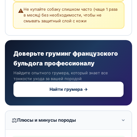
Не купайте собаку слишком часто (чаще 1 раза
⚠️
в месяц) без необходимости, чтобы не
смывать защитный слой с кожи
Доверьте груминг французского
бульдога профессионалу
Найдите опытного грумера, который знает все
тонкости ухода за вашей породой
Найти грумера →
⚖️
Плюсы и минусы породы