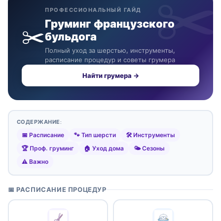
ПРОФЕССИОНАЛЬНЫЙ ГАЙД
Груминг французского
✂️
бульдога
Полный уход за шерстью, инструменты,
расписание процедур и советы грумера
Найти грумера →
СОДЕРЖАНИЕ:
📅 Расписание
🐾 Тип шерсти
🛠️ Инструменты
🏆 Проф. груминг
🏠 Уход дома
🌤️ Сезоны
⚠️ Важно
📅 РАСПИСАНИЕ ПРОЦЕДУР