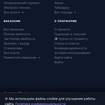
Гигиенический груминг
Хаски
Экспресс-линька
Лабрадор
Все услуги →
Все породы →
ВАКАНСИИ
О ПЛАТФОРМЕ
Все вакансии
О проекте
Полная занятость
Грумерам и салонам
Частичная занятость
🎓 Курсы по грумингу
Фриланс / выезд
Статьи и советы
Стажировка
Конфиденциальность
Без опыта
Условия использования
Разместить вакансию →
Карта сайта
Войти
Оператор ПДн:
№52-25-232090
|
info@grumingo.ru
🍪 Мы используем файлы cookie для улучшения работы
сайта.
Политика конфиденциальности