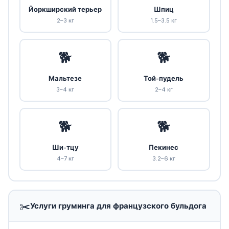
Йоркширский терьер
Шпиц
2–3 кг
1.5–3.5 кг
🐕
🐕
Мальтезе
Той-пудель
3–4 кг
2–4 кг
🐕
🐕
Ши-тцу
Пекинес
4–7 кг
3.2–6 кг
✂️
Услуги груминга для французского бульдога